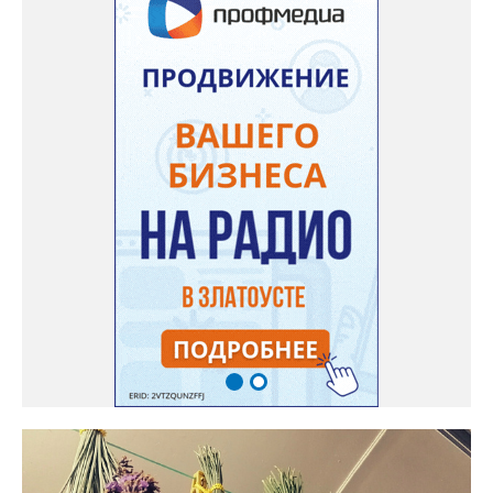
(он жёлтый и, говорят, очень сладкий). Вот уже первый на пару
кило вызрел. Чтобы не оборвал плеть, подвешиваю своих
полосатиков в сетках из-под овощей или авоськах,
подкармливаю. Не терпится попробовать!». Опытные
бахчеводы из южных регионов в соцсетях посоветовали нашей
землячке: арбуз будет созревшим не раньше, чем с его кожуры
пропадет матовость (станет глянцевым). По срокам опыления
норма зрелости для «Коккоро» - не менее 42 дней от завязи
размером с грецкий орех. Екатерина выяснила у знающих
людей и причину своих неудач – её сеянцы не опылялись, и это
нужно было делать самостоятельно. «Мужской» цветочек для
этого прикладывают к «женскому» - тычинку к пестику. Фото:
Екатерина Громова, специально для «Златоуст.инфо».
Обсуждение новости здесь
ВКОНТАКТЕ https://vk.com/newszlatoust74