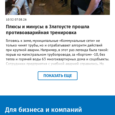
важнейших документах школы, но главное - он остался в
людях: в тех учителях, которых она поддержала, в тех
учениках, которых она вдохновила. Заслуженный учитель РФ,
«Отличник народного просвещения», обладатель медали «За
10:52 07.08.26
доблестный труд», Галина Ивановна оставила не только
награды и документы, но и работающий, живой механизм
Плюсы и минусы: в Златоусте прошла
школы, который продолжает жить её принципами», - говорится
противоаварийная тренировка
в некрологе.
Готовясь к зиме, муниципальные «Коммунальные сети» не
только чинят трубы, но и отрабатывают алгоритм действий
при крупной аварии. Например, в этот раз легенда была такой:
порыв на магистральном трубопроводе, за «бортом» -10, без
тепла и горячей воды 63 многоквартирных дома и соцобъекты.
Сотрудники предприятия с учебной аварией справились. Но
участвовавшие в тренировке представители Госжилинспекции
отметили и недочёты. «Например, управляющие компании
ПОКАЗАТЬ ЕЩЕ
несвоевременно приняли меры для предотвращения
“перемерзания” общей домовой тепловой сети
многоквартирного дома, отсутствовало взаимодействие с
ресурсоснабжающей организацией, ЕДДС и иными службами»,
— сообщила начальник Главного управления ГЖИ Ирина
Настенко. В следующий раз, рекомендовали в
Госжилинспекции, службы должны действовать слаженно. И
Для бизнеса и компаний
оперативно делиться информацией со всеми
заинтересованными – от поставщика тепла до конечных