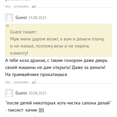
Имя
Цитировать
0
Guest
19.08.2025
Guest пишет:
Муж меня даром возит, а вам я деньги плачу,
и не малые, поэтому вези и не перечь
клиенту!
А тебе коза драная, с таким гонором даже дверь
своей машины не дам открыть! Даже за деньги!
На трамвайчике прокатишься
Имя
Цитировать
0
Guest
20.08.2025
"после детей некоторых хоть чистка салона делай"
- таксист- хачик ))))