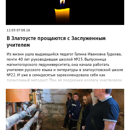
12:03 07.08.26
В Златоусте прощаются с Заслуженным
учителем
Из жизни ушла выдающийся педагог Галина Ивановна Гудкова,
почти 40 лет руководившая школой №23. Выпускница
магнитогорского педуниверситета, она начала работать
учителем русского языка и литературы в златоустовской школе
№22. И уже в семидесятые зарекомендовала себя как
талантливый методист. При её поддержке коллеги участвовали
в профессиональных конкурсах и добивались успехов.
«Благодаря её мудрому руководству в школе сформировался
сильный педагогический коллектив, объединённый общими
ценностями и любовью к своему делу. Для многих Галина
Ивановна навсегда останется не только талантливым
руководителем, но и настоящим Учителем с большой буквы», -
говорится в сообществе школы №23 во ВКонтакте. Свои
соболезнования семье Галины Ивановны выразил глава
Златоуста Олег Решетников. «Её вклад зафиксирован в