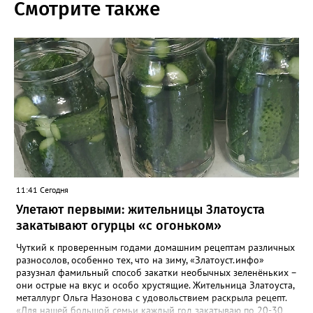
Смотрите также
11:41 Сегодня
Улетают первыми: жительницы Златоуста
закатывают огурцы «с огоньком»
Чуткий к проверенным годами домашним рецептам различных
разносолов, особенно тех, что на зиму, «Златоуст.инфо»
разузнал фамильный способ закатки необычных зеленёньких –
они острые на вкус и особо хрустящие. Жительница Златоуста,
металлург Ольга Назонова с удовольствием раскрыла рецепт.
«Для нашей большой семьи каждый год закатываю по 20-30