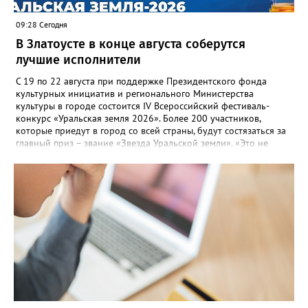
потребителей.
09:28 Сегодня
В Златоусте в конце августа соберутся
лучшие исполнители
С 19 по 22 августа при поддержке Президентского фонда
культурных инициатив и регионального Министерства
культуры в городе состоится IV Всероссийский фестиваль-
конкурс «Уральская земля 2026». Более 200 участников,
которые приедут в город со всей страны, будут состязаться за
главный приз – звание «Звезда Уральской земли». «Это не
просто конкурс, а четыре дня живого творчества:
прослушивания участников, мастер-классы от ведущих
наставников, выступления победителей прошлых лет и
приглашённых артистов», - сообщает оргкомитет. Вход на все
фестивальные мероприятия будет свободным. В 2025 году в
фестивале участвовали 26 финалистов из городов
Челябинской, Свердловской, Курганской, Оренбургской
областей, Ханты-Мансийского автономного округа и
Республики Башкортостан. Приглашённой звездой стал
идейный вдохновитель, организатор фестиваля, эстрадный
певец, победитель главного патриотического конкурса страны
«Солдатский конверт», лауреат премии в области культуры и
искусства «Золотая лира», участник телевизионных проектов