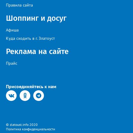
июля после очередного заседания губернатор Алексей Текслер
Правила сайта
поручил увеличить количество бензовозов, вывести на самые
загруженные АЗС полицейские патрули, контролировать запасы
Шоппинг и досуг
бензина и объёмы его продаж, а также обеспечить
бесперебойное снабжение горючим пожарных, скорых и
общественного транспорта.
Афиша
Куда сходить в г. Златоуст
Реклама на сайте
Прайс
Присоединяйтесь к нам
© zlatoust.info 2020
Политика конфиденциальности