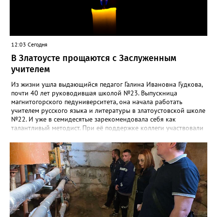
12:03 Сегодня
В Златоусте прощаются с Заслуженным
учителем
Из жизни ушла выдающийся педагог Галина Ивановна Гудкова,
почти 40 лет руководившая школой №23. Выпускница
магнитогорского педуниверситета, она начала работать
учителем русского языка и литературы в златоустовской школе
№22. И уже в семидесятые зарекомендовала себя как
талантливый методист. При её поддержке коллеги участвовали
в профессиональных конкурсах и добивались успехов.
«Благодаря её мудрому руководству в школе сформировался
сильный педагогический коллектив, объединённый общими
ценностями и любовью к своему делу. Для многих Галина
Ивановна навсегда останется не только талантливым
руководителем, но и настоящим Учителем с большой буквы», -
говорится в сообществе школы №23 во ВКонтакте. Свои
соболезнования семье Галины Ивановны выразил глава
Златоуста Олег Решетников. «Её вклад зафиксирован в
важнейших документах школы, но главное - он остался в