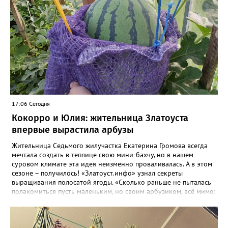
17:06 Сегодня
Кокорро и Юлия: жительница Златоуста
впервые вырастила арбузы
Жительница Седьмого жилучастка Екатерина Громова всегда
мечтала создать в теплице свою мини-бахчу, но в нашем
суровом климате эта идея неизменно проваливалась. А в этом
сезоне – получилось! «Златоуст.инфо» узнал секреты
выращивания полосатой ягоды. «Сколько раньше не пыталась
полакомиться пусть маленьким, но своим арбузиком, всё мимо:
вырастали до размера бобов и отваливались, - поделилась со
«Златоуст.инфо» садовод. – В этом году посадила сорт так
называемых северных арбузов – «Юлия», а также «Коккоро»
(он жёлтый и, говорят, очень сладкий). Вот уже первый на пару