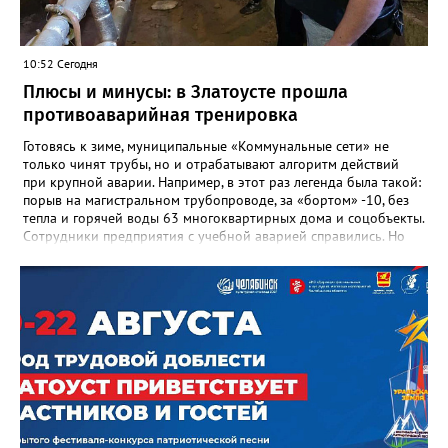
людях: в тех учителях, которых она поддержала, в тех
учениках, которых она вдохновила. Заслуженный учитель РФ,
«Отличник народного просвещения», обладатель медали «За
10:52 Сегодня
доблестный труд», Галина Ивановна оставила не только
награды и документы, но и работающий, живой механизм
Плюсы и минусы: в Златоусте прошла
школы, который продолжает жить её принципами», - говорится
противоаварийная тренировка
в некрологе.
Готовясь к зиме, муниципальные «Коммунальные сети» не
только чинят трубы, но и отрабатывают алгоритм действий
при крупной аварии. Например, в этот раз легенда была такой:
порыв на магистральном трубопроводе, за «бортом» -10, без
тепла и горячей воды 63 многоквартирных дома и соцобъекты.
Сотрудники предприятия с учебной аварией справились. Но
участвовавшие в тренировке представители Госжилинспекции
отметили и недочёты. «Например, управляющие компании
несвоевременно приняли меры для предотвращения
“перемерзания” общей домовой тепловой сети
многоквартирного дома, отсутствовало взаимодействие с
ресурсоснабжающей организацией, ЕДДС и иными службами»,
— сообщила начальник Главного управления ГЖИ Ирина
Настенко. В следующий раз, рекомендовали в
Госжилинспекции, службы должны действовать слаженно. И
оперативно делиться информацией со всеми
заинтересованными – от поставщика тепла до конечных