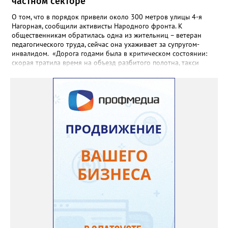
частном секторе
О том, что в порядок привели около 300 метров улицы 4-я
Нагорная, сообщили активисты Народного фронта. К
общественникам обратилась одна из жительниц – ветеран
педагогического труда, сейчас она ухаживает за супругом-
инвалидом. «Дорога годами была в критическом состоянии:
скорая тратила время на объезд разбитого полотна, такси
порой отказывались пробираться к домам, щадя подвеску, а
однажды реанимация не смогла добраться до больного.
Жители писали в администрацию города и другие инстанции,
пытались ремонтировать дорогу своими силами – всё тщетно»,
– рассказали в ОНФ. Общественники подчеркнули: именно
они добились, чтобы участок разровняли и отсыпали. Для
этого потребовалось обратиться в мэрию Златоуста.