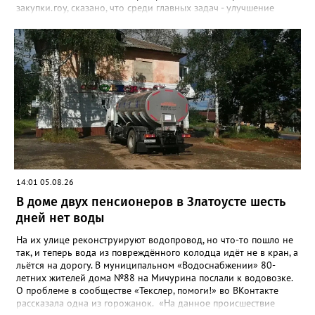
закупки.гоу, сказано, что среди главных задач - улучшение
качества жизни и охраны здоровья златоустовцев и
повышение энергоэффективности систем. Кроме электронных
схем, исполнителю нужно разработать предложения по
строительству и реконструкции водоснабжения и канализации,
оценив размер вложений, а также представить перечень
бесхозных объектов и возможные сценарии развития этой
сферы городского хозяйства. В июне 2025 года
«Златоуст.инфо» сообщал о подобных торгах. Тогда цена
вопроса была почти в три раза выше - 9 миллионов 13 тысяч
486 рублей, а в списке работ была разработка электронной
системы ливнёвок.
14:01 05.08.26
В доме двух пенсионеров в Златоусте шесть
дней нет воды
На их улице реконструируют водопровод, но что-то пошло не
так, и теперь вода из повреждённого колодца идёт не в кран, а
льётся на дорогу. В муниципальном «Водоснабжении» 80-
летних жителей дома №88 на Мичурина послали к водовозке.
О проблеме в сообществе «Текслер, помоги!» во ВКонтакте
рассказала одна из горожанок. «На данное происшествие