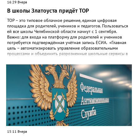
16:29 Вчера
В школы Златоуста придёт ТОР
ТОР – это типовое облачное решение, единая цифровая
площадка для родителей, учеников и педагогов. Пользоваться
ей все школы Челябинской области начнут с 1 сентября.
Важно: для входа на платформу для родителей и учеников
потребуется подтверждённая учётная запись ЕСИА. «Главная
цель – автоматизировать управление образовательными
процессами и объединить разрозненные школьные сервисы в
одну безопасную государственную экосистему, - сообщили в
региональном министерстве образования. - Платформа ТОР
“Моя школа” объединит все школьные сервисы в единую
безопасную государственную экосистему. Предполагается, что
переход пройдёт максимально комфортно для пользователей».
Привычные функции - оценки, расписание, домашние задания,
связь с учителями, знакомые пользователям экосистемы
«Госуслуги Моя школа», не просто сохранятся, они будут
собраны в одном месте, подчеркнули в ведомстве. Причём в
этом случае переход на ТОР станет вообще незаметным.
15:11 Вчера