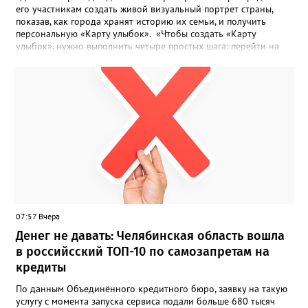
его участникам создать живой визуальный портрет страны,
показав, как города хранят историю их семьи, и получить
персональную «Карту улыбок». «Чтобы создать «Карту
улыбок», нужно выполнить четыре простых шага: перейти на
сайт улыбкароссии.рф и нажать кнопку «Собрать карту
улыбок»; загрузить фотографию с улыбкой – подойдёт портрет
одного человека, пары, семьи или нескольких поколений в
одном кадре; отметить один или несколько городов,
связанных с историей семьи или важными воспоминаниями;
добавить подписи к городам, кратко объяснив связь с каждым
из них, указать контакты и подтвердить согласие с правилами
проекта», - говорится в инструкции на сайте проекта. ‍Заявка
может быть семейной, а после модерации стать частью
визуального архива проекта. 20 участников обещают
пригласить на итоговую фотосессию в Москве. Персональную
«Карту улыбок», которую можно скачать, сохранить и
опубликовать в социальных сетях, отмечают в оргкомитете,
07:57 Вчера
получат все, кто улыбнулся.
Денег не давать: Челябинская область вошла
в российсский ТОП-10 по самозапретам на
кредиты
По данным Объединённого кредитного бюро, заявку на такую
услугу с момента запуска сервиса подали больше 680 тысяч