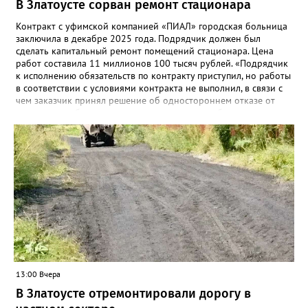
В Златоусте сорван ремонт стационара
Контракт с уфимской компанией «ПИАЛ» городская больница
заключила в декабре 2025 года. Подрядчик должен был
сделать капитальный ремонт помещений стационара. Цена
работ составила 11 миллионов 100 тысяч рублей. «Подрядчик
к исполнению обязательств по контракту приступил, но работы
в соответствии с условиями контракта не выполнил, в связи с
чем заказчик принял решение об одностороннем отказе от
исполнения обязательств по контракту», – сообщили в
Челябинском УФАС. Антимонопольная служба приняла
решение включить ООО «ПИАЛ» в реестр недобросовестных
поставщиков. В чёрном списке уфимский подрядчик будет два
года.
13:00 Вчера
В Златоусте отремонтировали дорогу в