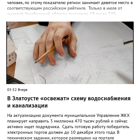
человек, по этому показателю регион занимает девятое место в
соответствующем российском рейтинге. Только в июле от
жителей Челябинской области поступило 18 тысяч 720
заявлений на установку ограничений и около 6700 — на их
снятие. В целом не давать им взаймы сегодня просят 543 с
лишним тысячи человек. Почти 89 тысяч за это время решили
запрет отозвать. При этом, утверждают аналитики бюро,
примерно каждый пятый из тех, кто установил самозапрет,
никогда кредиты не брал, столько же погасили долги недавно,
а больше половины имеют долговые обязательства сейчас.
05:52 Вчера
В Златоусте «освежат» схему водоснабжения
и канализации
На актуализацию документа муниципальное Управление ЖКХ
планирует направить 3 миллиона 470 тысяч рублей и сейчас
активно ищет подрядчика. Сдать готовую работу победитель
электронных торгов должен до 10 декабря этого года. В
техническом задании, которое размещено на портале