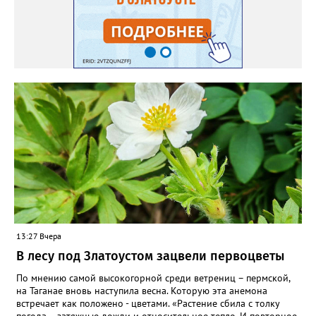
яму гравий и песок – требуется хороший дренаж. В первый год
Екатерина рекомендует цветы убирать, чтобы силы куста
пошли на наращивание корневой системы. А со второго года
пусть лаванда цветёт во всю силу! Фото: Екатерина Бойко,
специально для «Златоуст.инфо». Обсуждение новости здесь
ВКОНТАКТЕ https://vk.com/newszlatoust74
13:27 Вчера
В лесу под Златоустом зацвели первоцветы
По мнению самой высокогорной среди ветрениц – пермской,
на Таганае вновь наступила весна. Которую эта анемона
встречает как положено - цветами. «Растение сбила с толку
погода – затяжные дожди и относительное тепло. И повторное