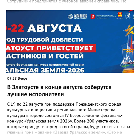
Сотрудники предприятия с учебной аварией справились. Но
участвовавшие в тренировке представители Госжилинспекции
отметили и недочёты. «Например, управляющие компании
несвоевременно приняли меры для предотвращения
“перемерзания” общей домовой тепловой сети
многоквартирного дома, отсутствовало взаимодействие с
ресурсоснабжающей организацией, ЕДДС и иными службами»,
— сообщила начальник Главного управления ГЖИ Ирина
Настенко. В следующий раз, рекомендовали в
Госжилинспекции, службы должны действовать слаженно. И
оперативно делиться информацией со всеми
заинтересованными – от поставщика тепла до конечных
потребителей.
09:28 Вчера
В Златоусте в конце августа соберутся
лучшие исполнители
С 19 по 22 августа при поддержке Президентского фонда
культурных инициатив и регионального Министерства
культуры в городе состоится IV Всероссийский фестиваль-
конкурс «Уральская земля 2026». Более 200 участников,
которые приедут в город со всей страны, будут состязаться за
главный приз – звание «Звезда Уральской земли». «Это не
просто конкурс, а четыре дня живого творчества: