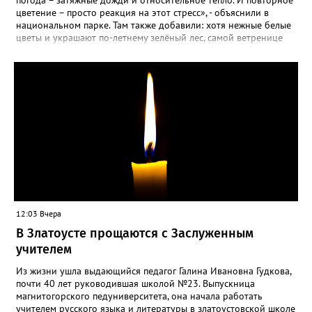
цветение – просто реакция на этот стресс», - объяснили в
национальном парке. Там также добавили: хотя нежные белые
цветы и украшают по-летнему зелёный лес, самой ветренице
такой «рецидив» пользы не приносит, а наоборот, забирает
силы перед долгой зимовкой.
12:03 Вчера
В Златоусте прощаются с Заслуженным
учителем
Из жизни ушла выдающийся педагог Галина Ивановна Гудкова,
почти 40 лет руководившая школой №23. Выпускница
магнитогорского педуниверситета, она начала работать
учителем русского языка и литературы в златоустовской школе