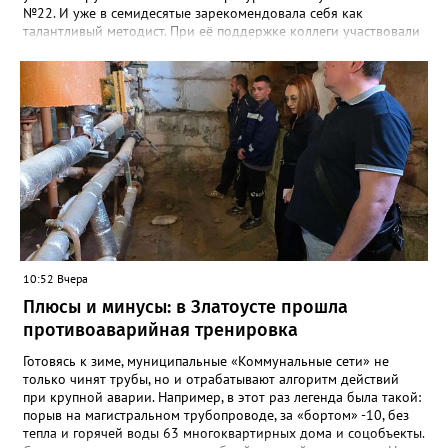
№22. И уже в семидесятые зарекомендовала себя как
талантливый методист. При её поддержке коллеги участвовали
в профессиональных конкурсах и добивались успехов.
«Благодаря её мудрому руководству в школе сформировался
сильный педагогический коллектив, объединённый общими
ценностями и любовью к своему делу. Для многих Галина
Ивановна навсегда останется не только талантливым
руководителем, но и настоящим Учителем с большой буквы», -
говорится в сообществе школы №23 во ВКонтакте. Свои
соболезнования семье Галины Ивановны выразил глава
Златоуста Олег Решетников. «Её вклад зафиксирован в
важнейших документах школы, но главное - он остался в
людях: в тех учителях, которых она поддержала, в тех
учениках, которых она вдохновила. Заслуженный учитель РФ,
«Отличник народного просвещения», обладатель медали «За
10:52 Вчера
доблестный труд», Галина Ивановна оставила не только
награды и документы, но и работающий, живой механизм
Плюсы и минусы: в Златоусте прошла
школы, который продолжает жить её принципами», - говорится
противоаварийная тренировка
в некрологе.
Готовясь к зиме, муниципальные «Коммунальные сети» не
только чинят трубы, но и отрабатывают алгоритм действий
при крупной аварии. Например, в этот раз легенда была такой:
порыв на магистральном трубопроводе, за «бортом» -10, без
тепла и горячей воды 63 многоквартирных дома и соцобъекты.