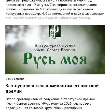
Ценовые предложения, сказано на портале закупки.гоу,
принимаются до 12 августа. Смонтировать готовые здания
поставщик должен за 60 рабочих дней после окончания
конкурсных процедур. Набор помещений в двух фельдшерско-
акушерских пунктах одинаковый: кабинет для приёма,
процедурная, комната ожидания для посетителей, санузел, а
также комната для хранения лекарственных препаратов и
другие вспомогательные. В Веселовке новый ФАП
расположится на участке №58 по улице Ленина, в Кувашах –
на Советской, 79.
08:08 Сегодня
Златоустовец стал номинантом есенинской
премии
Отбор претендентов на получение литературной премии
имени Сергея Есенина «Русь моя» за 2026 год провела
редакционная комиссия крупнейших российских