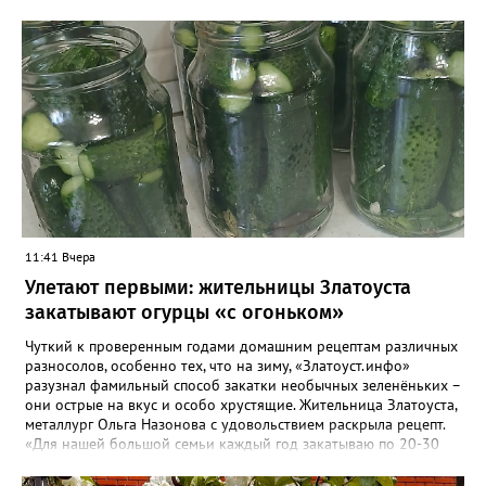
куски разбивает. И ты без конца говоришь, А душа в этом
ритме тает. И ты, почему-то, согласен. И спорить желания нет.
Удобен и не опасен. И слушаешь «мудрых» совет. И тянет
смотреть и слушать Пустых «сенсаций» поток. Они разъедают
душу, Но ты жить без них не смог. И злоба, не как решение
Что-то менять в судьбе, А способ излить раздражение На то,
что подсунут тебе. Тебе объяснят, что дорого Стоит место у
них в раю. А рядом с тобой в ритме морока Баюкает Кот Баюн.
11:41 Вчера
Улетают первыми: жительницы Златоуста
закатывают огурцы «с огоньком»
Чуткий к проверенным годами домашним рецептам различных
разносолов, особенно тех, что на зиму, «Златоуст.инфо»
разузнал фамильный способ закатки необычных зеленёньких –
они острые на вкус и особо хрустящие. Жительница Златоуста,
металлург Ольга Назонова с удовольствием раскрыла рецепт.
«Для нашей большой семьи каждый год закатываю по 20-30
банок таких огурчиков «с огоньком», но они всё равно
улетают со стола первыми, а гости неизменно просят рецепт, -