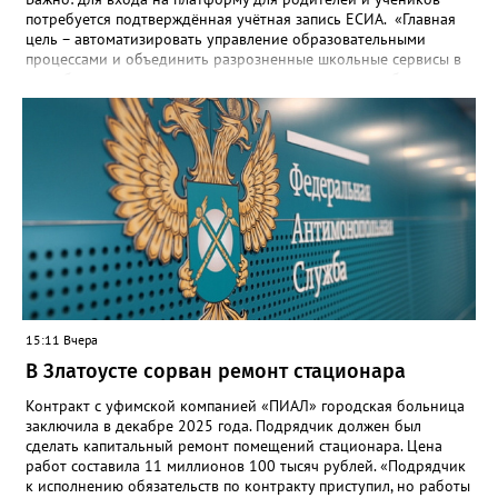
потребуется подтверждённая учётная запись ЕСИА. «Главная
цель – автоматизировать управление образовательными
процессами и объединить разрозненные школьные сервисы в
одну безопасную государственную экосистему, - сообщили в
региональном министерстве образования. - Платформа ТОР
“Моя школа” объединит все школьные сервисы в единую
безопасную государственную экосистему. Предполагается, что
переход пройдёт максимально комфортно для пользователей».
Привычные функции - оценки, расписание, домашние задания,
связь с учителями, знакомые пользователям экосистемы
«Госуслуги Моя школа», не просто сохранятся, они будут
собраны в одном месте, подчеркнули в ведомстве. Причём в
этом случае переход на ТОР станет вообще незаметным.
15:11 Вчера
В Златоусте сорван ремонт стационара
Контракт с уфимской компанией «ПИАЛ» городская больница
заключила в декабре 2025 года. Подрядчик должен был
сделать капитальный ремонт помещений стационара. Цена
работ составила 11 миллионов 100 тысяч рублей. «Подрядчик
к исполнению обязательств по контракту приступил, но работы