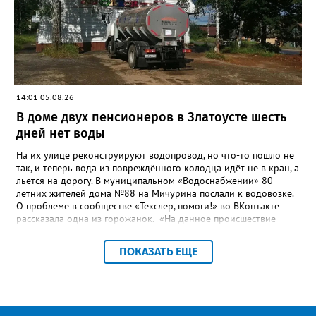
сферы городского хозяйства. В июне 2025 года
«Златоуст.инфо» сообщал о подобных торгах. Тогда цена
вопроса была почти в три раза выше - 9 миллионов 13 тысяч
486 рублей, а в списке работ была разработка электронной
системы ливнёвок.
14:01 05.08.26
В доме двух пенсионеров в Златоусте шесть
дней нет воды
На их улице реконструируют водопровод, но что-то пошло не
так, и теперь вода из повреждённого колодца идёт не в кран, а
льётся на дорогу. В муниципальном «Водоснабжении» 80-
летних жителей дома №88 на Мичурина послали к водовозке.
О проблеме в сообществе «Текслер, помоги!» во ВКонтакте
рассказала одна из горожанок. «На данное происшествие
аварийная бригада до сих пор не приехала, и по словам
гл.инженера Шепелева А.Н. из обслуживающей организации
ПОКАЗАТЬ ЕЩЕ
МУП ЗГО "Златоустовское Водоснабжение" ул. Островского, 7,
никакие работы по восстановлению подачи воды в дом
проводиться не будут. Вот уже шесть дней пенсионеры без
воды!», - пишет возмущённая женщина (стиль, орфография и
пунктуация авторские). Под обращением есть комментарий