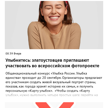
08:39 Вчера
Улыбнитесь: златоустовцев приглашают
участвовать во всероссийском фотопроекте
Общенациональный конкурс «Улыбка России. Улыбка
единства» проходит до 20 сентября. Организаторы предлагают
его участникам создать живой визуальный портрет страны,
показав, как города хранят историю их семьи, и получить
персональную «Карту улыбок». «Чтобы создать «Карту
улыбок», нужно выполнить четыре простых шага: перейти на
сайт улыбкароссии.рф и нажать кнопку «Собрать карту
улыбок»; загрузить фотографию с улыбкой – подойдёт портрет