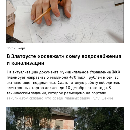
примерно каждый пятый из тех, кто установил самозапрет,
никогда кредиты не брал, столько же погасили долги недавно,
а больше половины имеют долговые обязательства сейчас.
05:52 Вчера
В Златоусте «освежат» схему водоснабжения
и канализации
На актуализацию документа муниципальное Управление ЖКХ
планирует направить 3 миллиона 470 тысяч рублей и сейчас
активно ищет подрядчика. Сдать готовую работу победитель
электронных торгов должен до 10 декабря этого года. В
техническом задании, которое размещено на портале
закупки.гоу, сказано, что среди главных задач - улучшение
качества жизни и охраны здоровья златоустовцев и
повышение энергоэффективности систем. Кроме электронных
схем, исполнителю нужно разработать предложения по
строительству и реконструкции водоснабжения и канализации,
оценив размер вложений, а также представить перечень
бесхозных объектов и возможные сценарии развития этой