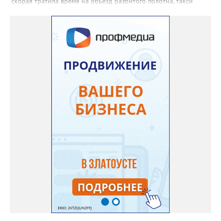
скорая тратила время на объезд разбитого полотна, такси
порой отказывались пробираться к домам, щадя подвеску, а
однажды реанимация не смогла добраться до больного.
Жители писали в администрацию города и другие инстанции,
пытались ремонтировать дорогу своими силами – всё тщетно»,
– рассказали в ОНФ. Общественники подчеркнули: именно
они добились, чтобы участок разровняли и отсыпали. Для
этого потребовалось обратиться в мэрию Златоуста.