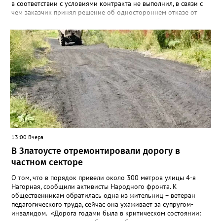
в соответствии с условиями контракта не выполнил, в связи с
чем заказчик принял решение об одностороннем отказе от
исполнения обязательств по контракту», – сообщили в
Челябинском УФАС. Антимонопольная служба приняла
решение включить ООО «ПИАЛ» в реестр недобросовестных
поставщиков. В чёрном списке уфимский подрядчик будет два
года.
13:00 Вчера
В Златоусте отремонтировали дорогу в
частном секторе
О том, что в порядок привели около 300 метров улицы 4-я
Нагорная, сообщили активисты Народного фронта. К
общественникам обратилась одна из жительниц – ветеран
педагогического труда, сейчас она ухаживает за супругом-
инвалидом. «Дорога годами была в критическом состоянии: