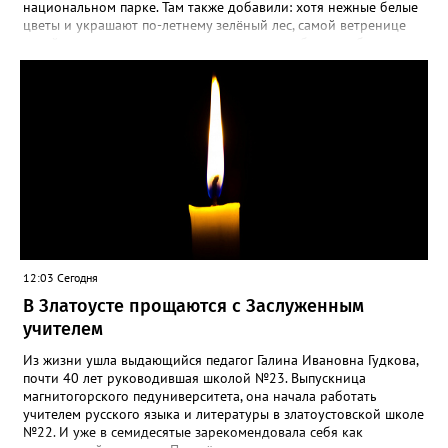
пусть лаванда цветёт во всю силу! Фото: Екатерина Бойко,
национальном парке. Там также добавили: хотя нежные белые
специально для «Златоуст.инфо». Обсуждение новости здесь
цветы и украшают по-летнему зелёный лес, самой ветренице
ВКОНТАКТЕ https://vk.com/newszlatoust74
такой «рецидив» пользы не приносит, а наоборот, забирает
силы перед долгой зимовкой.
12:03 Сегодня
В Златоусте прощаются с Заслуженным
учителем
Из жизни ушла выдающийся педагог Галина Ивановна Гудкова,
почти 40 лет руководившая школой №23. Выпускница
магнитогорского педуниверситета, она начала работать
учителем русского языка и литературы в златоустовской школе
№22. И уже в семидесятые зарекомендовала себя как