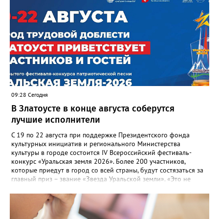
несвоевременно приняли меры для предотвращения
“перемерзания” общей домовой тепловой сети
многоквартирного дома, отсутствовало взаимодействие с
ресурсоснабжающей организацией, ЕДДС и иными службами»,
— сообщила начальник Главного управления ГЖИ Ирина
Настенко. В следующий раз, рекомендовали в
Госжилинспекции, службы должны действовать слаженно. И
оперативно делиться информацией со всеми
заинтересованными – от поставщика тепла до конечных
потребителей.
09:28 Сегодня
В Златоусте в конце августа соберутся
лучшие исполнители
С 19 по 22 августа при поддержке Президентского фонда
культурных инициатив и регионального Министерства
культуры в городе состоится IV Всероссийский фестиваль-
конкурс «Уральская земля 2026». Более 200 участников,
которые приедут в город со всей страны, будут состязаться за
главный приз – звание «Звезда Уральской земли». «Это не
просто конкурс, а четыре дня живого творчества:
прослушивания участников, мастер-классы от ведущих
наставников, выступления победителей прошлых лет и
приглашённых артистов», - сообщает оргкомитет. Вход на все