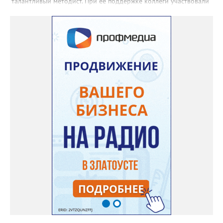
талантливый методист. При её поддержке коллеги участвовали
в профессиональных конкурсах и добивались успехов.
«Благодаря её мудрому руководству в школе сформировался
сильный педагогический коллектив, объединённый общими
ценностями и любовью к своему делу. Для многих Галина
Ивановна навсегда останется не только талантливым
руководителем, но и настоящим Учителем с большой буквы», -
говорится в сообществе школы №23 во ВКонтакте. Свои
соболезнования семье Галины Ивановны выразил глава
Златоуста Олег Решетников. «Её вклад зафиксирован в
важнейших документах школы, но главное - он остался в
людях: в тех учителях, которых она поддержала, в тех
учениках, которых она вдохновила. Заслуженный учитель РФ,
«Отличник народного просвещения», обладатель медали «За
доблестный труд», Галина Ивановна оставила не только
награды и документы, но и работающий, живой механизм
школы, который продолжает жить её принципами», - говорится
в некрологе.