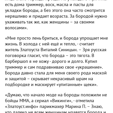
есть дома триммер, воск, масла и пасты для
укладки бороды, а без этого она часто смотрится
неряшливо и придает возраста. За бородой нужно
ухаживать так же, как женщины – за своими
волосами».
«Мне просто лень бриться, и борода упрощает мне
жизнь. В холода с ней ещё и тепло, - считает
житель Златоуста Виталий Синицын. – Зря русская
поговорка гласит, что борода – это тягота. В
барбершоп я не хожу - дорого и долго. Купил
триммер и сам подравниваю свое «украшение».
Борода давно стала для меня своего рода маской
и защитой – скрывает некрасивый шрам на
подбородке и маскирует «упитанные» щеки».
«Думаю, что начало моде на бороды положили не
бойцы ММА, а сериал «Викинги», - отметила
«Златоуст.инфо» парикмахер Марина П. – Знаю,
что далеко не всем женщинам нравятся борода и