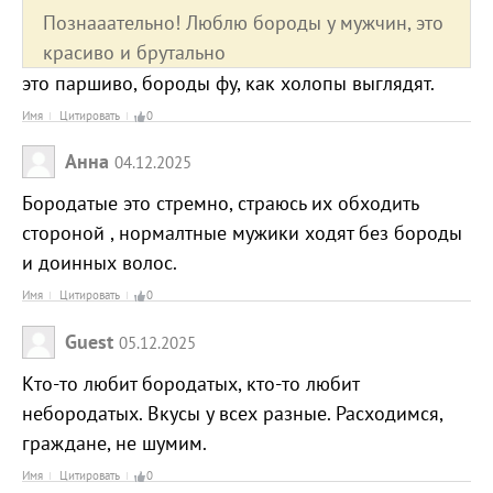
Познааательно! Люблю бороды у мужчин, это
красиво и брутально
это паршиво, бороды фу, как холопы выглядят.
Имя
Цитировать
0
Анна
04.12.2025
Бородатые это стремно, страюсь их обходить
стороной , нормалтные мужики ходят без бороды
и доинных волос.
Имя
Цитировать
0
Guest
05.12.2025
Кто-то любит бородатых, кто-то любит
небородатых. Вкусы у всех разные. Расходимся,
граждане, не шумим.
Имя
Цитировать
0