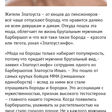
Жители Златоуста – от юнцов до пенсионеров -
всё чаще отпускают бороду, что нравится далеко
не всем девушкам и дамам. Откуда пошла эта
мода, облегчает ли жизнь брутальным мужчинам
барбершоп и что всё-таки такое борода – красота
или тягота, узнал «Златоуст.инфо».
«Мода на бороды только набирает популярность,
потому что придаёт мужчине брутальный вид, -
заявил «Златоуст.инфо» сотрудник одного из
барбершопов Златоуста Ильяз. – Это пошло от
самых крутых бойцов ММА (смешанных
единоборств) – вслед за ними все стали
отращивать бороды и бородки. Это ассоциация с
мужественностью, признак высокого тестостерона
– главного нашего гормона. Когда появились
барбершопы, ухаживать за растительностью на
лице стало гораздо проще. Не у каждого мужчины