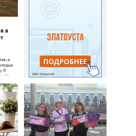
в в
ет
так, и
олодца
у. В
» 80-
ичурина
 в
о
ствие
е
ра
й
овское
7,