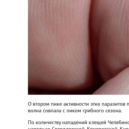
О втором пике активности этих паразитов 
волна совпала с пиком грибного сезона.
По количеству нападений клещей Челябинс
наряду со Свердловской, Кемеровской, Кир