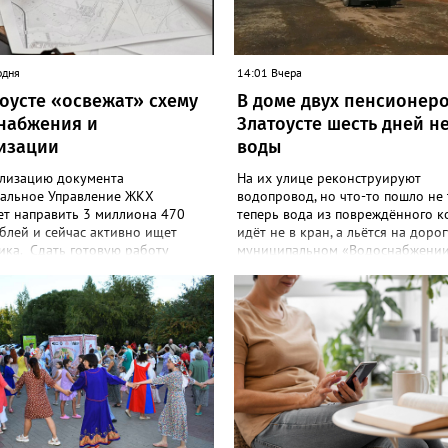
одня
14:01 Вчера
тоусте «освежат» схему
В доме двух пенсионеро
набжения и
Златоусте шесть дней н
изации
воды
ализацию документа
На их улице реконструируют
альное Управление ЖКХ
водопровод, но что-то пошло не 
ет направить 3 миллиона 470
теперь вода из повреждённого к
блей и сейчас активно ищет
идёт не в кран, а льётся на дорог
ика. Сдать готовую работу
муниципальном «Водоснабжении
ель электронных торгов должен
летних жителей дома №88 на М
кабря этого года. В техническом
послали к водовозке. О проблеме
, которое размещено на портале
сообществе «Текслер, помоги!» в
гоу, сказано, что среди главных
ВКонтакте рассказала одна из
улучшение качества жизни и
горожанок. «На данное происше
здоровья златоустовцев и
аварийная бригада до сих пор н
ие энергоэффективности
приехала, и по словам гл.инжене
Кроме электронных схем,
Шепелева А.Н. из обслуживающе
телю нужно разработать
организации МУП ЗГО "Златоуст
ния по строительству и
Водоснабжение" ул. Островского, 