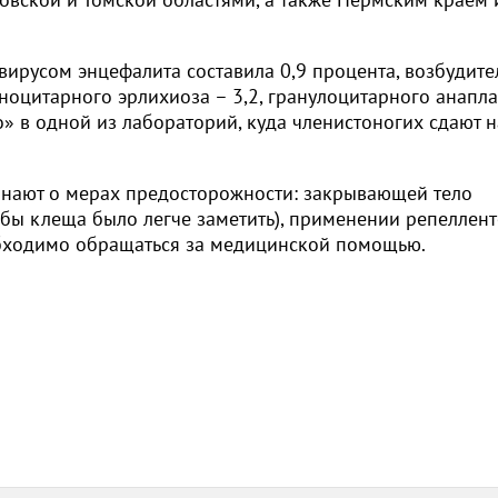
вирусом энцефалита составила 0,9 процента, возбудит
ноцитарного эрлихиоза – 3,2, гранулоцитарного анапл
о» в одной из лабораторий, куда членистоногих сдают н
инают о мерах предосторожности: закрывающей тело
обы клеща было легче заметить), применении репеллент
обходимо обращаться за медицинской помощью.