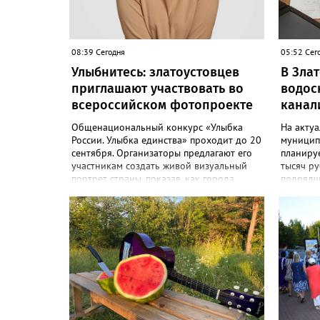
08:39 Сегодня
05:52 Сег
Улыбнитесь: златоустовцев
В Зла
приглашают участвовать во
водос
всероссийском фотопроекте
канал
Общенациональный конкурс «Улыбка
На акту
России. Улыбка единства» проходит до 20
муницип
сентября. Организаторы предлагают его
планиру
участникам создать живой визуальный
тысяч ру
портрет страны, показав, как города
подрядч
хранят историю их семьи, и получить
победит
персональную «Карту улыбок». «Чтобы
до 10 де
создать «Карту улыбок», нужно
задании
выполнить четыре простых шага: перейти
закупки.
на сайт улыбкароссии.рф и нажать
задач - 
кнопку «Собрать карту улыбок»;
охраны 
загрузить фотографию с улыбкой –
повышен
подойдёт портрет одного человека, пары,
систем. 
семьи или нескольких поколений в
исполни
одном кадре; отметить один или
предложе