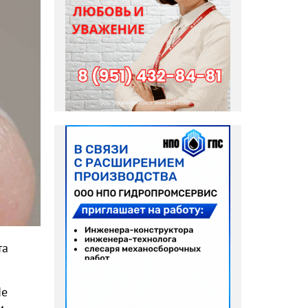
та
Пе
и