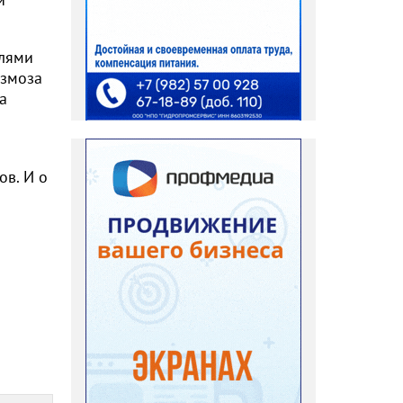
елями
азмоза
а
ов. И о