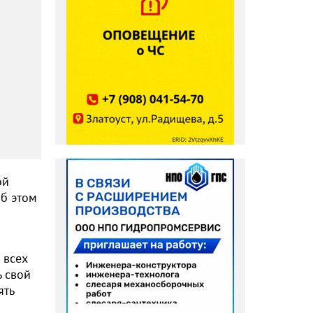
ой
об этом
 всех
ь свой
ять