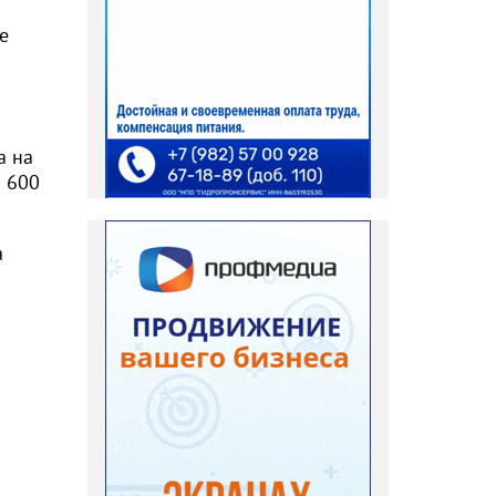
е
а на
ч 600
а