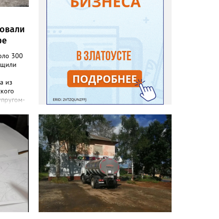
ровали
ре
оло 300
бщили
а из
ского
упругом-
а в
тратила
на,
раться к
ы
 до
ать
но», –
ки
сь,
пали.