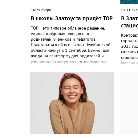
16:29 Вчера
15:11 Вче
В школы Златоуста придёт ТОР
В Зла
стаци
ТОР – это типовое облачное решение,
единая цифровая площадка для
Контрак
родителей, учеников и педагогов.
городск
Пользоваться ей все школы Челябинской
2025 го
области начнут с 1 сентября. Важно: для
сделать
входа на платформу для родителей и
стациона
учеников потребуется подтверждённая
миллион
учётная запись ЕСИА. «Главная цель –
«Подряд
автоматизировать управление
по контр
образовательными процессами и
соответс
объединить разрозненные школьные
выполнил
сервисы в одну безопасную
решение
государственную экосистему, - сообщили
исполнен
в региональном министерстве
– сообщ
образования. - Платформа ТОР “Моя
Антимон
школа” объединит все школьные сервисы
решение
в единую безопасную государственную
недобро
экосистему. Предполагается, что переход
чёрном 
пройдёт максимально комфортно для
будет дв
пользователей». Привычные функции -