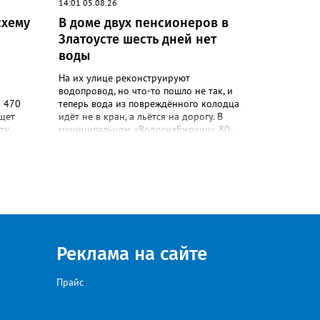
14:01 05.08.26
ься в
схему
В доме двух пенсионеров в
Златоусте шесть дней нет
воды
На их улице реконструируют
водопровод, но что-то пошло не так, и
а 470
теперь вода из повреждённого колодца
ищет
идёт не в кран, а льётся на дорогу. В
ту
муниципальном «Водоснабжении» 80-
 должен
летних жителей дома №88 на Мичурина
ническом
послали к водовозке. О проблеме в
портале
сообществе «Текслер, помоги!» во
лавных
ВКонтакте рассказала одна из
и и
горожанок. «На данное происшествие
и
аварийная бригада до сих пор не
и
приехала, и по словам гл.инженера
,
Шепелева А.Н. из обслуживающей
организации МУП ЗГО "Златоустовское
Реклама на сайте
Водоснабжение" ул. Островского, 7,
никакие работы по восстановлению
Прайс
жений, а
подачи воды в дом проводиться не будут.
хозных
Вот уже шесть дней пенсионеры без
воды!», - пишет возмущённая женщина