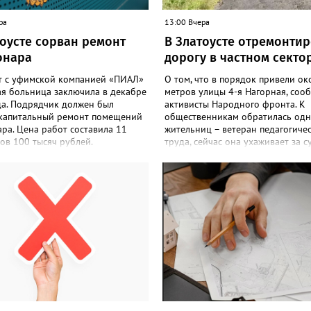
ра
13:00 Вчера
тоусте сорван ремонт
В Златоусте отремонти
онара
дорогу в частном секто
т с уфимской компанией «ПИАЛ»
О том, что в порядок привели ок
ая больница заключила в декабре
метров улицы 4-я Нагорная, соо
да. Подрядчик должен был
активисты Народного фронта. К
 капитальный ремонт помещений
общественникам обратилась одн
ра. Цена работ составила 11
жительниц – ветеран педагогиче
ов 100 тысяч рублей.
труда, сейчас она ухаживает за с
чик к исполнению обязательств
инвалидом. «Дорога годами был
акту приступил, но работы в
критическом состоянии: скорая 
твии с условиями контракта не
время на объезд разбитого полот
, в связи с чем заказчик принял
такси порой отказывались проби
 об одностороннем отказе от
домам, щадя подвеску, а однажд
ия обязательств по контракту»,
реанимация не смогла добраться
или в Челябинском УФАС.
больного. Жители писали в
опольная служба приняла
администрацию города и другие
 включить ООО «ПИАЛ» в реестр
инстанции, пытались ремонтиров
совестных поставщиков. В
дорогу своими силами – всё тщет
списке уфимский подрядчик
рассказали в ОНФ. Общественни
а года.
подчеркнули: именно они добили
чтобы участок разровняли и отсы