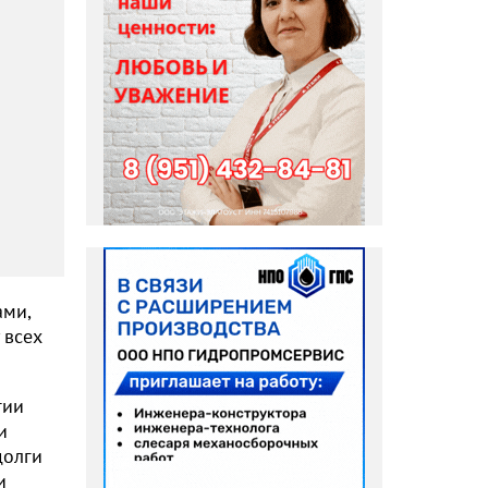
ами,
 всех
гии
и
долги
и