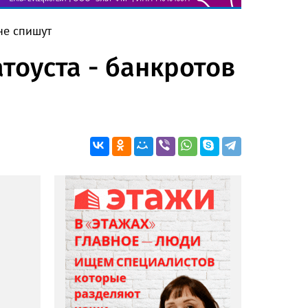
не спишут
тоуста - банкротов