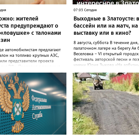
одня
07:03 Сегодня
ожно: жителей
Выходные в Златоусте: 
уста предупреждают о
бассейн или на матч, на
-«ловушке» с талонами
выставку или в кино?
нзин
8 августа, суббота В течение дня,
палаточном лагере на берегу Ая 
где автомобилистам предлагают
Веселовка – VI открытый городс
алон на топливо крупных АЗС,
фестиваль авторской песни и по
или представители проекта
имени Юрия Зыкова «На арбузн
вка.РФ». Проверив с помощью
корках». В 11-00 в бассейне «Ура
ного сервиса IP-адрес,
спортивный праздник «Оранжевы
енники выяснили, что следы
С 11-00 до 19-00 в музее истори
Великобританию. Но это
культуры – цикл выставок одног
ь не самое неприятное открытие.
экспоната «Артефакт из прошлог
 содержит никакой конкретики.
«Письменный прибор: сталь и
енный рабочий элемент
мастерство». В 11-00 в ДОЛ «Гор
ы — это форма выбора объема
«Металлург», «Лесная сказка» -
на 10, 50 или 100 литров с
спортивный праздник «День
ющим переходом к оплате. А
физкультурника». В 14-00 на ста
это классическая ловушка
«Металлург» - первенство Челяб
ков», - сообщил руководитель
области по футболу среди юнош
го фронта в Челябинской
лет. 9 августа, воскресенье С 10-