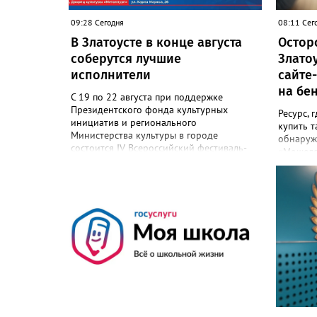
09:28 Сегодня
08:11 Сег
В Златоусте в конце августа
Остор
соберутся лучшие
Злато
исполнители
сайте
на бе
С 19 по 22 августа при поддержке
Президентского фонда культурных
Ресурс, 
инициатив и регионального
купить т
Министерства культуры в городе
обнаруж
состоится IV Всероссийский фестиваль-
«Мошело
конкурс «Уральская земля 2026». Более
специаль
200 участников, которые приедут в город
обществ
со всей страны, будут состязаться за
ведут в 
главный приз – звание «Звезда Уральской
оказалос
земли». «Это не просто конкурс, а четыре
«Сайт не
дня живого творчества: прослушивания
Единств
участников, мастер-классы от ведущих
страниц
наставников, выступления победителей
топлива 
прошлых лет и приглашённых артистов», -
последу
сообщает оргкомитет. Вход на все
значит, 
фестивальные мероприятия будет
мошенни
свободным. В 2025 году в фестивале
Народно
участвовали 26 финалистов из городов