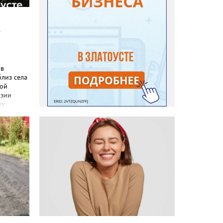
в
 в
близ села
кой
эзии
ых
лочка» -
й мяч».
и и
о
о»:
ный»,
дионе
инской
ей до 13
00 до 17-