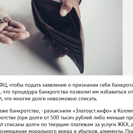
МФЦ, чтобы подать заявление о признании себя банкрот
 что процедура банкротства позволит им избавиться от
л, что многие долги невозможно списать.
даже банкротство, - разъяснили «Златоуст.инфо» в Колле
ротстве (при долге от 500 тысяч рублей либо меньше пр
т списаны долги по текущим платежам за услуги ЖКХ, 
озмещение морального вреда и убытков, алименты. Пр