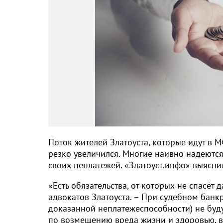
Поток жителей Златоуста, которые идут в 
резко увеличился. Многие наивно надеются,
своих неплатежей. «Златоуст.инфо» выясни
«Есть обязательства, от которых не спасёт 
адвокатов Златоуста. – При судебном банк
доказанной неплатежеспособности) не буду
по возмещению вреда жизни и здоровью, в