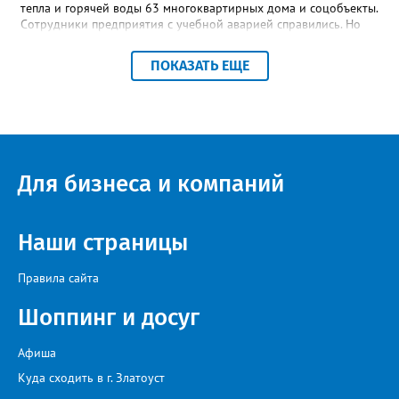
тепла и горячей воды 63 многоквартирных дома и соцобъекты.
Сотрудники предприятия с учебной аварией справились. Но
участвовавшие в тренировке представители Госжилинспекции
отметили и недочёты. «Например, управляющие компании
ПОКАЗАТЬ ЕЩЕ
несвоевременно приняли меры для предотвращения
“перемерзания” общей домовой тепловой сети
многоквартирного дома, отсутствовало взаимодействие с
ресурсоснабжающей организацией, ЕДДС и иными службами»,
— сообщила начальник Главного управления ГЖИ Ирина
Настенко. В следующий раз, рекомендовали в
Госжилинспекции, службы должны действовать слаженно. И
Для бизнеса и компаний
оперативно делиться информацией со всеми
заинтересованными – от поставщика тепла до конечных
потребителей.
Наши страницы
Правила сайта
Шоппинг и досуг
Афиша
Куда сходить в г. Златоуст