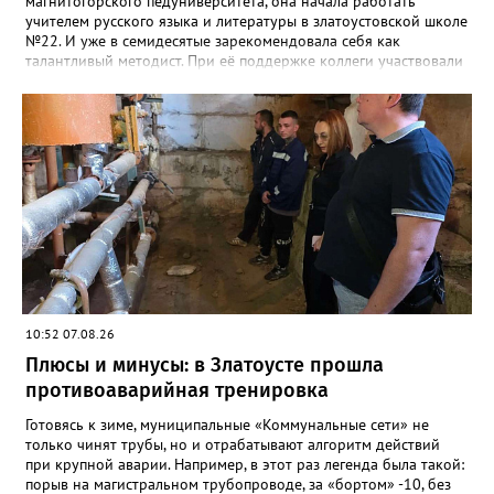
магнитогорского педуниверситета, она начала работать
учителем русского языка и литературы в златоустовской школе
№22. И уже в семидесятые зарекомендовала себя как
талантливый методист. При её поддержке коллеги участвовали
в профессиональных конкурсах и добивались успехов.
«Благодаря её мудрому руководству в школе сформировался
сильный педагогический коллектив, объединённый общими
ценностями и любовью к своему делу. Для многих Галина
Ивановна навсегда останется не только талантливым
руководителем, но и настоящим Учителем с большой буквы», -
говорится в сообществе школы №23 во ВКонтакте. Свои
соболезнования семье Галины Ивановны выразил глава
Златоуста Олег Решетников. «Её вклад зафиксирован в
важнейших документах школы, но главное - он остался в
людях: в тех учителях, которых она поддержала, в тех
учениках, которых она вдохновила. Заслуженный учитель РФ,
«Отличник народного просвещения», обладатель медали «За
10:52 07.08.26
доблестный труд», Галина Ивановна оставила не только
награды и документы, но и работающий, живой механизм
Плюсы и минусы: в Златоусте прошла
школы, который продолжает жить её принципами», - говорится
противоаварийная тренировка
в некрологе.
Готовясь к зиме, муниципальные «Коммунальные сети» не
только чинят трубы, но и отрабатывают алгоритм действий
при крупной аварии. Например, в этот раз легенда была такой:
порыв на магистральном трубопроводе, за «бортом» -10, без