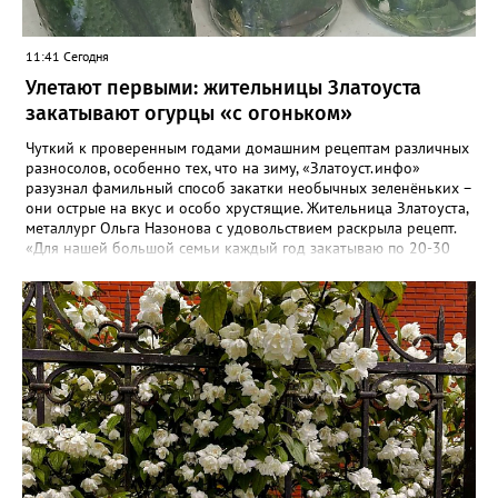
11:41 Сегодня
Улетают первыми: жительницы Златоуста
закатывают огурцы «с огоньком»
Чуткий к проверенным годами домашним рецептам различных
разносолов, особенно тех, что на зиму, «Златоуст.инфо»
разузнал фамильный способ закатки необычных зеленёньких –
они острые на вкус и особо хрустящие. Жительница Златоуста,
металлург Ольга Назонова с удовольствием раскрыла рецепт.
«Для нашей большой семьи каждый год закатываю по 20-30
банок таких огурчиков «с огоньком», но они всё равно
улетают со стола первыми, а гости неизменно просят рецепт, -
отметила Ольга. – Несмотря на это неласковое лето, парники
уже полны огурцов. Запаситесь любым недорогим острым
кетчупом и попробуйте наш семейный рецепт. Дети называют
его «Бомбяо». Первое, советует Ольга, - замачиваем огурцы в
воде на 2-3 часа. Тщательно моем и обрезаем «попки». На дно
литровой банки кладём листья хрена, укроп, чеснок, лавровый
лист, перец горошком. Для маринада понадобится 1,25 литра
воды, 2 столовых ложки соли, стакан сахара, 0,5 стакана уксуса
(9-процентного), пачка острого кетчупа типа «Чили». Всё
соединяем, даём прокипеть 5 минут и столько же – остыть.