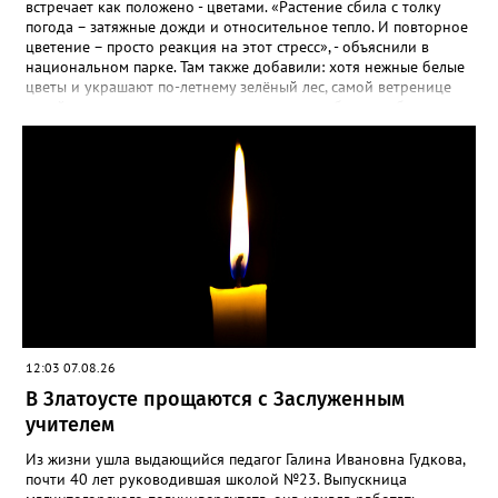
яму гравий и песок – требуется хороший дренаж. В первый год
встречает как положено - цветами. «Растение сбила с толку
Екатерина рекомендует цветы убирать, чтобы силы куста
погода – затяжные дожди и относительное тепло. И повторное
пошли на наращивание корневой системы. А со второго года
цветение – просто реакция на этот стресс», - объяснили в
пусть лаванда цветёт во всю силу! Фото: Екатерина Бойко,
национальном парке. Там также добавили: хотя нежные белые
специально для «Златоуст.инфо». Обсуждение новости здесь
цветы и украшают по-летнему зелёный лес, самой ветренице
ВКОНТАКТЕ https://vk.com/newszlatoust74
такой «рецидив» пользы не приносит, а наоборот, забирает
силы перед долгой зимовкой.
12:03 07.08.26
В Златоусте прощаются с Заслуженным
учителем
Из жизни ушла выдающийся педагог Галина Ивановна Гудкова,
почти 40 лет руководившая школой №23. Выпускница