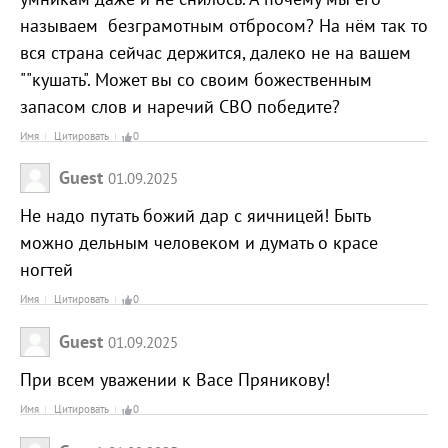
называем безграмотным отбросом? На нём так то
вся страна сейчас держится, далеко не на вашем
""кушать". Может вы со своим божественным
запасом слов и наречий СВО победите?
Имя
Цитировать
0
Guest
01.09.2025
Не надо путать божий дар с яичницей! Быть
можно дельным человеком и думать о красе
ногтей
Имя
Цитировать
0
Guest
01.09.2025
При всем уважении к Васе Пряникову!
Имя
Цитировать
0