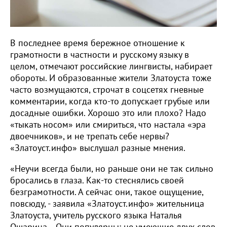
В последнее время бережное отношение к
грамотности в частности и русскому языку в
целом, отмечают российские лингвисты, набирает
обороты. И образованные жители Златоуста тоже
часто возмущаются, строчат в соцсетях гневные
комментарии, когда кто-то допускает грубые или
досадные ошибки. Хорошо это или плохо? Надо
«тыкать носом» или смириться, что настала «эра
двоечников», и не трепать себе нервы?
«Златоуст.инфо» выслушал разные мнения.
«Неучи всегда были, но раньше они не так сильно
бросались в глаза. Как-то стеснялись своей
безграмотности. А сейчас они, такое ощущение,
повсюду, - заявила «Златоуст.инфо» жительница
Златоуста, учитель русского языка Наталья
Ошарина. - Они популярны: не умеющие двух слов