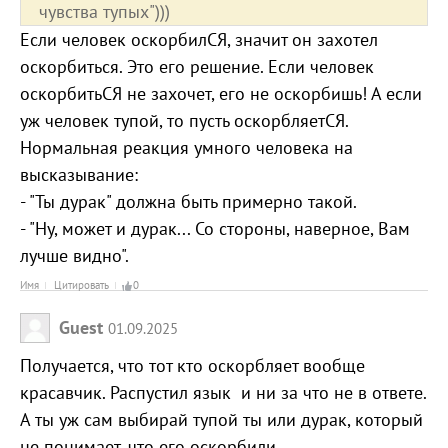
чувства тупых")))
Если человек оскорбилСЯ, значит он захотел
оскорбиться. Это его решение. Если человек
оскорбитьСЯ не захочет, его не оскорбишь! А если
уж человек тупой, то пусть оскорбляетСЯ.
Нормальная реакция умного человека на
высказывание:
- "Ты дурак" должна быть примерно такой.
- "Ну, может и дурак... Со стороны, наверное, Вам
лучше видно".
Имя
Цитировать
0
Guest
01.09.2025
Получается, что тот кто оскорбляет вообще
красавчик. Распустил язык и ни за что не в ответе.
А ты уж сам выбирай тупой ты или дурак, который
не понимает, что его оскорбили.