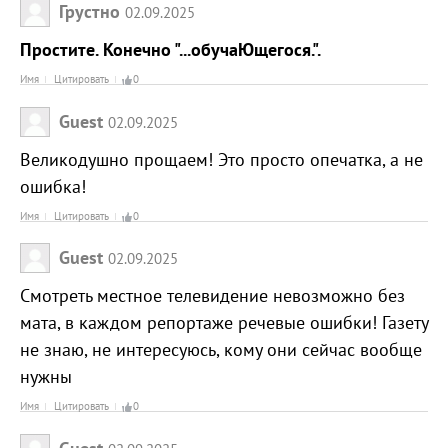
Грустно
02.09.2025
Простите. Конечно "...обучаЮщегося.".
Имя
Цитировать
0
Guest
02.09.2025
Великодушно прощаем! Это просто опечатка, а не
ошибка!
Имя
Цитировать
0
Guest
02.09.2025
Смотреть местное телевидение невозможно без
мата, в каждом репортаже речевые ошибки! Газету
не знаю, не интересуюсь, кому они сейчас вообще
нужны
Имя
Цитировать
0