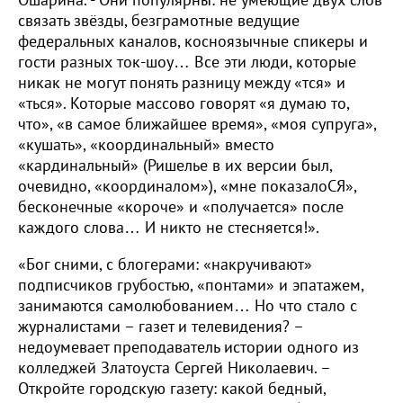
связать звёзды, безграмотные ведущие
федеральных каналов, косноязычные спикеры и
гости разных ток-шоу… Все эти люди, которые
никак не могут понять разницу между «тся» и
«ться». Которые массово говорят «я думаю то,
что», «в самое ближайшее время», «моя супруга»,
«кушать», «координальный» вместо
«кардинальный» (Ришелье в их версии был,
очевидно, «координалом»), «мне показалоСЯ»,
бесконечные «короче» и «получается» после
каждого слова… И никто не стесняется!».
«Бог сними, с блогерами: «накручивают»
подписчиков грубостью, «понтами» и эпатажем,
занимаются самолюбованием… Но что стало с
журналистами – газет и телевидения? –
недоумевает преподаватель истории одного из
колледжей Златоуста Сергей Николаевич. –
Откройте городскую газету: какой бедный,