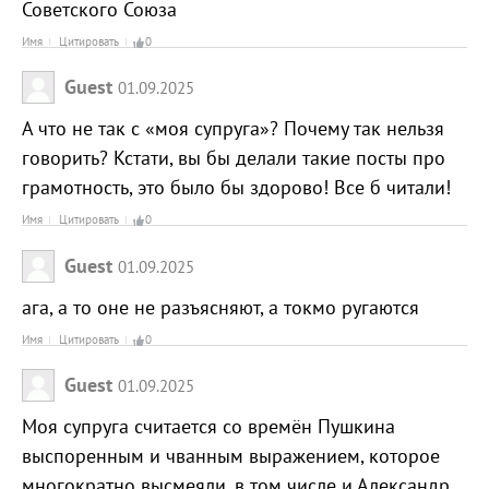
Советского Союза
Имя
Цитировать
0
Guest
01.09.2025
А что не так с «моя супруга»? Почему так нельзя
говорить? Кстати, вы бы делали такие посты про
грамотность, это было бы здорово! Все б читали!
Имя
Цитировать
0
Guest
01.09.2025
ага, а то оне не разъясняют, а токмо ругаются
Имя
Цитировать
0
Guest
01.09.2025
Моя супруга считается со времён Пушкина
выспоренным и чванным выражением, которое
многократно высмеяли, в том числе и Александр