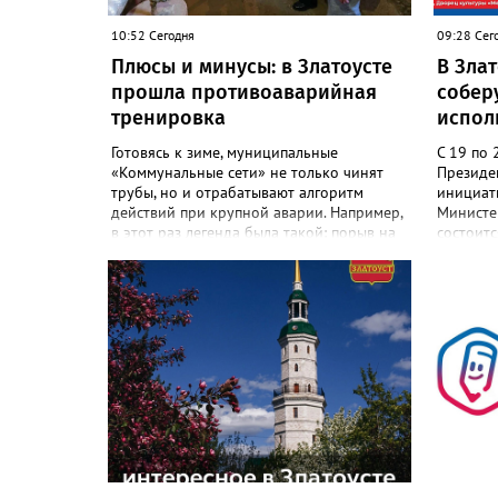
10:52 Сегодня
09:28 Сег
Плюсы и минусы: в Златоусте
В Злат
прошла противоаварийная
собер
тренировка
испол
Готовясь к зиме, муниципальные
С 19 по 
«Коммунальные сети» не только чинят
Президе
трубы, но и отрабатывают алгоритм
инициат
действий при крупной аварии. Например,
Министер
в этот раз легенда была такой: порыв на
состоитс
магистральном трубопроводе, за
конкурс 
«бортом» -10, без тепла и горячей воды
200 учас
63 многоквартирных дома и соцобъекты.
со всей 
Сотрудники предприятия с учебной
главный 
аварией справились. Но участвовавшие в
земли». 
тренировке представители
дня жив
Госжилинспекции отметили и недочёты.
участник
«Например, управляющие компании
наставни
несвоевременно приняли меры для
прошлых 
предотвращения “перемерзания” общей
сообщает
домовой тепловой сети
фестива
многоквартирного дома, отсутствовало
свободны
взаимодействие с ресурсоснабжающей
участво