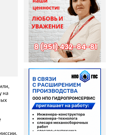
или,
у на
ных
е
миссии.