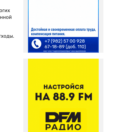
огих
анной
тходы.