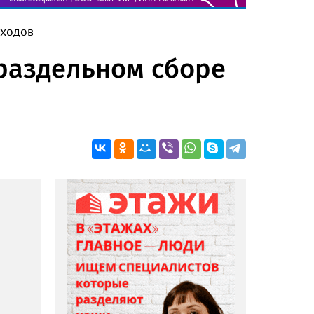
тходов
 раздельном сборе