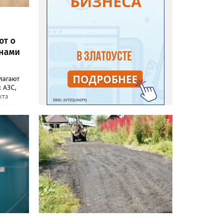
ют о
онами
лагают
 АЗС,
кта
омощью
еды
открытие.
ретики.
бъема
 с
. А
дитель
й