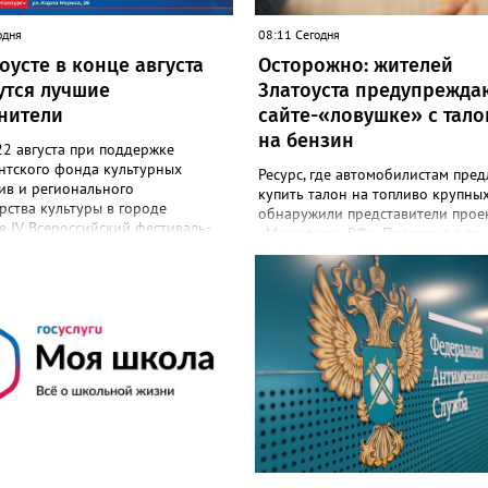
одня
08:11 Сегодня
оусте в конце августа
Осторожно: жителей
утся лучшие
Златоуста предупрежда
нители
сайте-«ловушке» с тал
на бензин
22 августа при поддержке
нтского фонда культурных
Ресурс, где автомобилистам пред
ив и регионального
купить талон на топливо крупных
ства культуры в городе
обнаружили представители прое
я IV Всероссийский фестиваль-
«Мошеловка.РФ». Проверив с п
«Уральская земля 2026». Более
специального сервиса IP-адрес,
тников, которые приедут в город
общественники выяснили, что сл
страны, будут состязаться за
ведут в Великобританию. Но это
приз – звание «Звезда Уральской
оказалось не самое неприятное 
«Это не просто конкурс, а четыре
«Сайт не содержит никакой конк
ого творчества: прослушивания
Единственный рабочий элемент
ов, мастер-классы от ведущих
страницы — это форма выбора о
ков, выступления победителей
топлива на 10, 50 или 100 литров
лет и приглашённых артистов», -
последующим переходом к оплате
 оргкомитет. Вход на все
значит, это классическая ловушка
льные мероприятия будет
мошенников», - сообщил руково
м. В 2025 году в фестивале
Народного фронта в Челябинско
вали 26 финалистов из городов