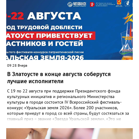
несвоевременно приняли меры для предотвращения
“перемерзания” общей домовой тепловой сети
многоквартирного дома, отсутствовало взаимодействие с
ресурсоснабжающей организацией, ЕДДС и иными службами»,
— сообщила начальник Главного управления ГЖИ Ирина
Настенко. В следующий раз, рекомендовали в
Госжилинспекции, службы должны действовать слаженно. И
оперативно делиться информацией со всеми
заинтересованными – от поставщика тепла до конечных
потребителей.
09:28 Вчера
В Златоусте в конце августа соберутся
лучшие исполнители
С 19 по 22 августа при поддержке Президентского фонда
культурных инициатив и регионального Министерства
культуры в городе состоится IV Всероссийский фестиваль-
конкурс «Уральская земля 2026». Более 200 участников,
которые приедут в город со всей страны, будут состязаться за
главный приз – звание «Звезда Уральской земли». «Это не
просто конкурс, а четыре дня живого творчества:
прослушивания участников, мастер-классы от ведущих
наставников, выступления победителей прошлых лет и