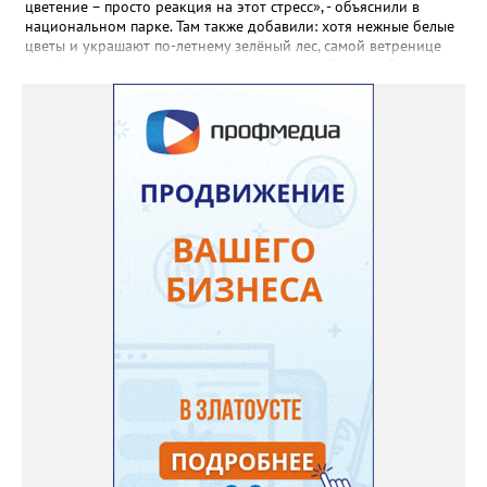
пошли на наращивание корневой системы. А со второго года
цветение – просто реакция на этот стресс», - объяснили в
пусть лаванда цветёт во всю силу! Фото: Екатерина Бойко,
национальном парке. Там также добавили: хотя нежные белые
специально для «Златоуст.инфо». Обсуждение новости здесь
цветы и украшают по-летнему зелёный лес, самой ветренице
ВКОНТАКТЕ https://vk.com/newszlatoust74
такой «рецидив» пользы не приносит, а наоборот, забирает
силы перед долгой зимовкой.