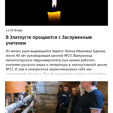
12:03 Вчера
В Златоусте прощаются с Заслуженным
учителем
Из жизни ушла выдающийся педагог Галина Ивановна Гудкова,
почти 40 лет руководившая школой №23. Выпускница
магнитогорского педуниверситета, она начала работать
учителем русского языка и литературы в златоустовской школе
№22. И уже в семидесятые зарекомендовала себя как
талантливый методист. При её поддержке коллеги участвовали
в профессиональных конкурсах и добивались успехов.
«Благодаря её мудрому руководству в школе сформировался
сильный педагогический коллектив, объединённый общими
ценностями и любовью к своему делу. Для многих Галина
Ивановна навсегда останется не только талантливым
руководителем, но и настоящим Учителем с большой буквы», -
говорится в сообществе школы №23 во ВКонтакте. Свои
соболезнования семье Галины Ивановны выразил глава