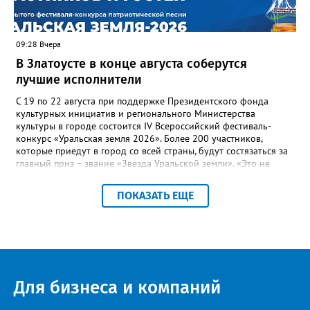
заинтересованными – от поставщика тепла до конечных
потребителей.
09:28 Вчера
В Златоусте в конце августа соберутся
лучшие исполнители
С 19 по 22 августа при поддержке Президентского фонда
культурных инициатив и регионального Министерства
культуры в городе состоится IV Всероссийский фестиваль-
конкурс «Уральская земля 2026». Более 200 участников,
которые приедут в город со всей страны, будут состязаться за
главный приз – звание «Звезда Уральской земли». «Это не
просто конкурс, а четыре дня живого творчества:
прослушивания участников, мастер-классы от ведущих
ПОКАЗАТЬ ЕЩЕ
наставников, выступления победителей прошлых лет и
приглашённых артистов», - сообщает оргкомитет. Вход на все
фестивальные мероприятия будет свободным. В 2025 году в
фестивале участвовали 26 финалистов из городов
Челябинской, Свердловской, Курганской, Оренбургской
областей, Ханты-Мансийского автономного округа и
Республики Башкортостан. Приглашённой звездой стал
Для бизнеса и компаний
идейный вдохновитель, организатор фестиваля, эстрадный
певец, победитель главного патриотического конкурса страны