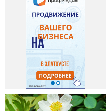
низины этот цветок не любит. Вот уже второй год растет и
радует меня. Соседи просят саженцы: аромат и до них
доносится. В конце лета собираю лаванду в пучки, сушу –
получаются букеты и саше одновременно. Лаванда широко
используется и в кулинарии». Семена, отметила собеседница
нашего портала, у неё были сорта «Вознесенская узколистная».
Только она хорошо зимует без укрытия. Всхожесть оказалась
на удивление хорошей: из пяти семян из каждой пачки четыре
взошли даже без стратификации. После покупки (по весне)
садовод советует сразу убрать семена в холодильник на два
месяца, а место посадки - мульчировать мелкой корой. Семена
самосевом в ней отлично прорастают. Если иногда срезать
сухие цветы и стряхивать семена вокруг куртины, лаванда
весной прорастет сама. Ещё один секрет – этот символ
Прованса не любит «вкусную» почву. Добавляйте в посадочную
яму гравий и песок – требуется хороший дренаж. В первый год
Екатерина рекомендует цветы убирать, чтобы силы куста
пошли на наращивание корневой системы. А со второго года
пусть лаванда цветёт во всю силу! Фото: Екатерина Бойко,
специально для «Златоуст.инфо». Обсуждение новости здесь
ВКОНТАКТЕ https://vk.com/newszlatoust74