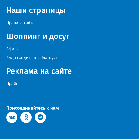
«Солдатский конверт», лауреат премии в области культуры и
искусства «Золотая лира», участник телевизионных проектов
Наши страницы
на Первом канале, обладатель звания «Голос страны» Алексей
Ковин.
Правила сайта
Шоппинг и досуг
Афиша
Куда сходить в г. Златоуст
Реклама на сайте
Прайс
Присоединяйтесь к нам