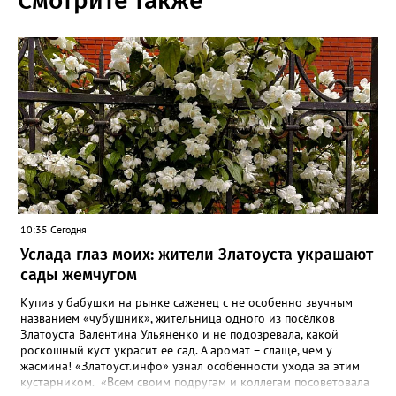
Смотрите также
10:35 Сегодня
Услада глаз моих: жители Златоуста украшают
сады жемчугом
Купив у бабушки на рынке саженец с не особенно звучным
названием «чубушник», жительница одного из посёлков
Златоуста Валентина Ульяненко и не подозревала, какой
роскошный куст украсит её сад. А аромат – слаще, чем у
жасмина! «Златоуст.инфо» узнал особенности ухода за этим
кустарником. «Всем своим подругам и коллегам посоветовала