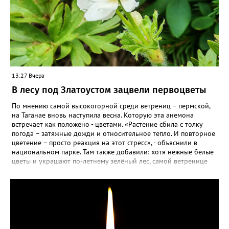
13:27 Вчера
В лесу под Златоустом зацвели первоцветы
По мнению самой высокогорной среди ветрениц – пермской,
на Таганае вновь наступила весна. Которую эта анемона
встречает как положено - цветами. «Растение сбила с толку
погода – затяжные дожди и относительное тепло. И повторное
цветение – просто реакция на этот стресс», - объяснили в
национальном парке. Там также добавили: хотя нежные белые
цветы и украшают по-летнему зелёный лес, самой ветренице
такой «рецидив» пользы не приносит, а наоборот, забирает
силы перед долгой зимовкой.