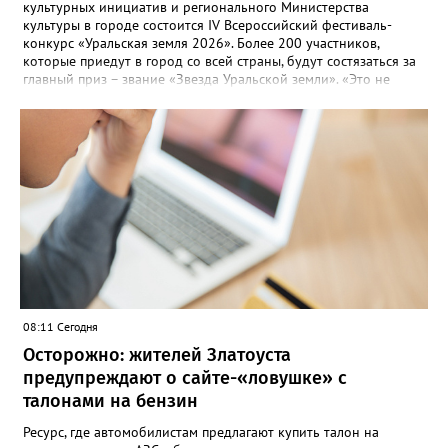
культурных инициатив и регионального Министерства
культуры в городе состоится IV Всероссийский фестиваль-
конкурс «Уральская земля 2026». Более 200 участников,
которые приедут в город со всей страны, будут состязаться за
главный приз – звание «Звезда Уральской земли». «Это не
просто конкурс, а четыре дня живого творчества:
прослушивания участников, мастер-классы от ведущих
наставников, выступления победителей прошлых лет и
приглашённых артистов», - сообщает оргкомитет. Вход на все
фестивальные мероприятия будет свободным. В 2025 году в
фестивале участвовали 26 финалистов из городов
Челябинской, Свердловской, Курганской, Оренбургской
областей, Ханты-Мансийского автономного округа и
Республики Башкортостан. Приглашённой звездой стал
идейный вдохновитель, организатор фестиваля, эстрадный
певец, победитель главного патриотического конкурса страны
«Солдатский конверт», лауреат премии в области культуры и
искусства «Золотая лира», участник телевизионных проектов
08:11 Сегодня
на Первом канале, обладатель звания «Голос страны» Алексей
Ковин.
Осторожно: жителей Златоуста
предупреждают о сайте-«ловушке» с
талонами на бензин
Ресурс, где автомобилистам предлагают купить талон на