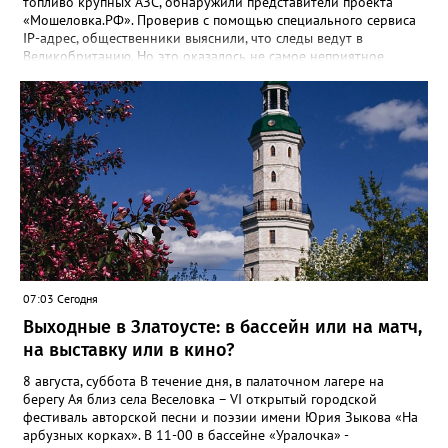
топливо крупных АЗС, обнаружили представители проекта
«Мошеловка.РФ». Проверив с помощью специального сервиса
IP-адрес, общественники выяснили, что следы ведут в
Великобританию. Но это оказалось не самое неприятное
открытие. «Сайт не содержит никакой конкретики.
Единственный рабочий элемент страницы — это форма
выбора объема топлива на 10, 50 или 100 литров с
последующим переходом к оплате. А значит, это классическая
ловушка мошенников», - сообщил руководитель Народного
фронта в Челябинской области Денис Рыжий. Активисты
советуют землякам быть осторожнее. И рассказывать о
подобных схемах «Мошеловке.РФ». Между тем, ситуация на
российском топливном рынке вроде бы стабилизировалась,
рапортуют власти. По данным замминистра энергетики Павла
Сорокина, очередей на АЗС нет в Москве, Санкт-Петербурге и
Ленинградской области. Во многих регионах сняты
ограничения на продажу бензина. В Челябинской области
07:03 Сегодня
региональный топливный штаб был создан в конце июня. 18
Выходные в Златоусте: в бассейн или на матч,
июля после очередного заседания губернатор Алексей Текслер
поручил увеличить количество бензовозов, вывести на самые
на выставку или в кино?
загруженные АЗС полицейские патрули, контролировать запасы
бензина и объёмы его продаж, а также обеспечить
8 августа, суббота В течение дня, в палаточном лагере на
бесперебойное снабжение горючим пожарных, скорых и
берегу Ая близ села Веселовка – VI открытый городской
общественного транспорта.
фестиваль авторской песни и поэзии имени Юрия Зыкова «На
арбузных корках». В 11-00 в бассейне «Уралочка» -