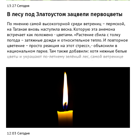
13:27 Сегодня
В лесу под Златоустом зацвели первоцветы
По мнению самой высокогорной среди ветрениц – пермской,
на Таганае вновь наступила весна. Которую эта анемона
встречает как положено - цветами. «Растение сбила с толку
погода – затяжные дожди и относительное тепло. И повторное
цветение – просто реакция на этот стресс», - объяснили в
национальном парке. Там также добавили: хотя нежные белые
цветы и украшают по-летнему зелёный лес, самой ветренице
такой «рецидив» пользы не приносит, а наоборот, забирает
силы перед долгой зимовкой.
12:03 Сегодня