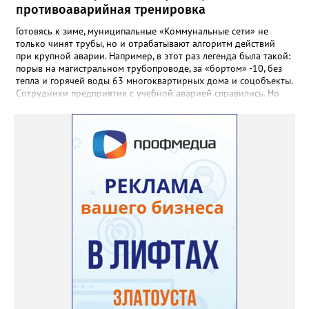
школы, который продолжает жить её принципами», - говорится
противоаварийная тренировка
в некрологе.
Готовясь к зиме, муниципальные «Коммунальные сети» не
только чинят трубы, но и отрабатывают алгоритм действий
при крупной аварии. Например, в этот раз легенда была такой:
порыв на магистральном трубопроводе, за «бортом» -10, без
тепла и горячей воды 63 многоквартирных дома и соцобъекты.
Сотрудники предприятия с учебной аварией справились. Но
участвовавшие в тренировке представители Госжилинспекции
отметили и недочёты. «Например, управляющие компании
несвоевременно приняли меры для предотвращения
“перемерзания” общей домовой тепловой сети
многоквартирного дома, отсутствовало взаимодействие с
ресурсоснабжающей организацией, ЕДДС и иными службами»,
— сообщила начальник Главного управления ГЖИ Ирина
Настенко. В следующий раз, рекомендовали в
Госжилинспекции, службы должны действовать слаженно. И
оперативно делиться информацией со всеми
заинтересованными – от поставщика тепла до конечных
потребителей.