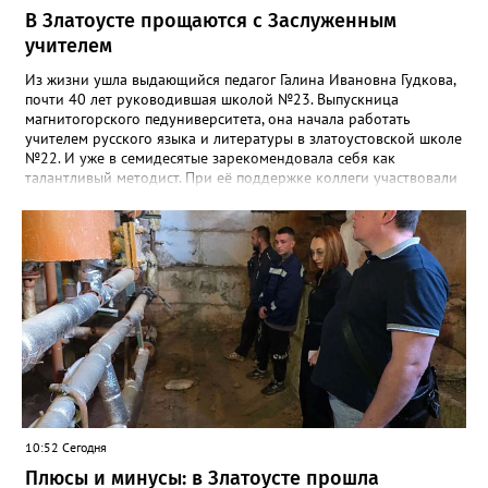
В Златоусте прощаются с Заслуженным
учителем
Из жизни ушла выдающийся педагог Галина Ивановна Гудкова,
почти 40 лет руководившая школой №23. Выпускница
магнитогорского педуниверситета, она начала работать
учителем русского языка и литературы в златоустовской школе
№22. И уже в семидесятые зарекомендовала себя как
талантливый методист. При её поддержке коллеги участвовали
в профессиональных конкурсах и добивались успехов.
«Благодаря её мудрому руководству в школе сформировался
сильный педагогический коллектив, объединённый общими
ценностями и любовью к своему делу. Для многих Галина
Ивановна навсегда останется не только талантливым
руководителем, но и настоящим Учителем с большой буквы», -
говорится в сообществе школы №23 во ВКонтакте. Свои
соболезнования семье Галины Ивановны выразил глава
Златоуста Олег Решетников. «Её вклад зафиксирован в
важнейших документах школы, но главное - он остался в
людях: в тех учителях, которых она поддержала, в тех
учениках, которых она вдохновила. Заслуженный учитель РФ,
«Отличник народного просвещения», обладатель медали «За
10:52 Сегодня
доблестный труд», Галина Ивановна оставила не только
награды и документы, но и работающий, живой механизм
Плюсы и минусы: в Златоусте прошла