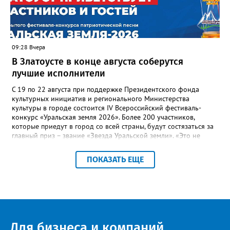
Госжилинспекции, службы должны действовать слаженно. И
оперативно делиться информацией со всеми
заинтересованными – от поставщика тепла до конечных
потребителей.
09:28 Вчера
В Златоусте в конце августа соберутся
лучшие исполнители
С 19 по 22 августа при поддержке Президентского фонда
культурных инициатив и регионального Министерства
культуры в городе состоится IV Всероссийский фестиваль-
конкурс «Уральская земля 2026». Более 200 участников,
которые приедут в город со всей страны, будут состязаться за
главный приз – звание «Звезда Уральской земли». «Это не
просто конкурс, а четыре дня живого творчества:
прослушивания участников, мастер-классы от ведущих
ПОКАЗАТЬ ЕЩЕ
наставников, выступления победителей прошлых лет и
приглашённых артистов», - сообщает оргкомитет. Вход на все
фестивальные мероприятия будет свободным. В 2025 году в
фестивале участвовали 26 финалистов из городов
Челябинской, Свердловской, Курганской, Оренбургской
областей, Ханты-Мансийского автономного округа и
Республики Башкортостан. Приглашённой звездой стал
Для бизнеса и компаний
идейный вдохновитель, организатор фестиваля, эстрадный