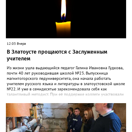
12:03 Вчера
В Златоусте прощаются с Заслуженным
учителем
Из жизни ушла выдающийся педагог Галина Ивановна Гудкова,
почти 40 лет руководившая школой №23. Выпускница
магнитогорского педуниверситета, она начала работать
учителем русского языка и литературы в златоустовской школе
№22. И уже в семидесятые зарекомендовала себя как
талантливый методист. При её поддержке коллеги участвовали
в профессиональных конкурсах и добивались успехов.
«Благодаря её мудрому руководству в школе сформировался
сильный педагогический коллектив, объединённый общими
ценностями и любовью к своему делу. Для многих Галина
Ивановна навсегда останется не только талантливым
руководителем, но и настоящим Учителем с большой буквы», -
говорится в сообществе школы №23 во ВКонтакте. Свои