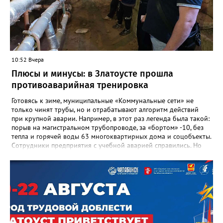
соболезнования семье Галины Ивановны выразил глава
Златоуста Олег Решетников. «Её вклад зафиксирован в
важнейших документах школы, но главное - он остался в
людях: в тех учителях, которых она поддержала, в тех
учениках, которых она вдохновила. Заслуженный учитель РФ,
«Отличник народного просвещения», обладатель медали «За
10:52 Вчера
доблестный труд», Галина Ивановна оставила не только
награды и документы, но и работающий, живой механизм
Плюсы и минусы: в Златоусте прошла
школы, который продолжает жить её принципами», - говорится
противоаварийная тренировка
в некрологе.
Готовясь к зиме, муниципальные «Коммунальные сети» не
только чинят трубы, но и отрабатывают алгоритм действий
при крупной аварии. Например, в этот раз легенда была такой:
порыв на магистральном трубопроводе, за «бортом» -10, без
тепла и горячей воды 63 многоквартирных дома и соцобъекты.
Сотрудники предприятия с учебной аварией справились. Но
участвовавшие в тренировке представители Госжилинспекции
отметили и недочёты. «Например, управляющие компании
несвоевременно приняли меры для предотвращения
“перемерзания” общей домовой тепловой сети
многоквартирного дома, отсутствовало взаимодействие с
ресурсоснабжающей организацией, ЕДДС и иными службами»,
— сообщила начальник Главного управления ГЖИ Ирина
Настенко. В следующий раз, рекомендовали в