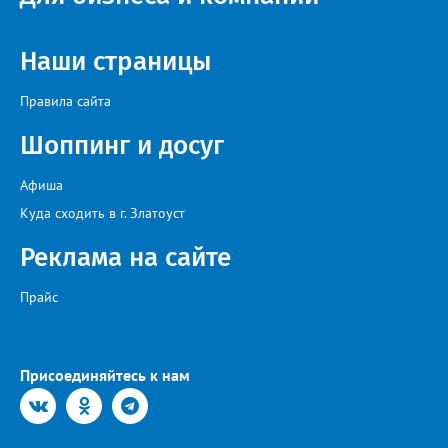
певец, победитель главного патриотического конкурса страны
«Солдатский конверт», лауреат премии в области культуры и
искусства «Золотая лира», участник телевизионных проектов
Наши страницы
на Первом канале, обладатель звания «Голос страны» Алексей
Ковин.
Правила сайта
Шоппинг и досуг
Афиша
Куда сходить в г. Златоуст
Реклама на сайте
Прайс
Присоединяйтесь к нам