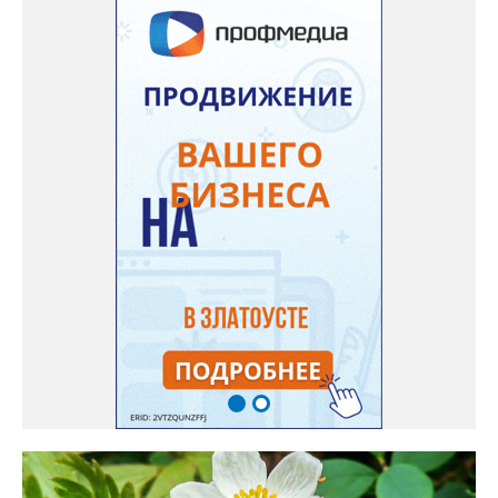
дома Екатерина Бойко. – Посадила вдоль забора, потому что
низины этот цветок не любит. Вот уже второй год растет и
радует меня. Соседи просят саженцы: аромат и до них
доносится. В конце лета собираю лаванду в пучки, сушу –
получаются букеты и саше одновременно. Лаванда широко
используется и в кулинарии». Семена, отметила собеседница
нашего портала, у неё были сорта «Вознесенская узколистная».
Только она хорошо зимует без укрытия. Всхожесть оказалась
на удивление хорошей: из пяти семян из каждой пачки четыре
взошли даже без стратификации. После покупки (по весне)
садовод советует сразу убрать семена в холодильник на два
месяца, а место посадки - мульчировать мелкой корой. Семена
самосевом в ней отлично прорастают. Если иногда срезать
сухие цветы и стряхивать семена вокруг куртины, лаванда
весной прорастет сама. Ещё один секрет – этот символ
Прованса не любит «вкусную» почву. Добавляйте в посадочную
яму гравий и песок – требуется хороший дренаж. В первый год
Екатерина рекомендует цветы убирать, чтобы силы куста
пошли на наращивание корневой системы. А со второго года
пусть лаванда цветёт во всю силу! Фото: Екатерина Бойко,
специально для «Златоуст.инфо». Обсуждение новости здесь
ВКОНТАКТЕ https://vk.com/newszlatoust74