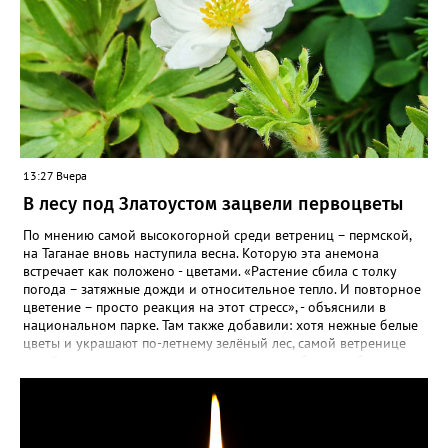
13:27 Вчера
В лесу под Златоустом зацвели первоцветы
По мнению самой высокогорной среди ветрениц – пермской,
на Таганае вновь наступила весна. Которую эта анемона
встречает как положено - цветами. «Растение сбила с толку
погода – затяжные дожди и относительное тепло. И повторное
цветение – просто реакция на этот стресс», - объяснили в
национальном парке. Там также добавили: хотя нежные белые
цветы и украшают по-летнему зелёный лес, самой ветренице
такой «рецидив» пользы не приносит, а наоборот, забирает
силы перед долгой зимовкой.