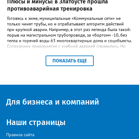
Плюсы и минусы: в Златоусте прошла
школы, который продолжает жить её принципами», - говорится
противоаварийная тренировка
в некрологе.
Готовясь к зиме, муниципальные «Коммунальные сети» не
только чинят трубы, но и отрабатывают алгоритм действий
при крупной аварии. Например, в этот раз легенда была такой:
порыв на магистральном трубопроводе, за «бортом» -10, без
тепла и горячей воды 63 многоквартирных дома и соцобъекты.
Сотрудники предприятия с учебной аварией справились. Но
участвовавшие в тренировке представители Госжилинспекции
отметили и недочёты. «Например, управляющие компании
ПОКАЗАТЬ ЕЩЕ
несвоевременно приняли меры для предотвращения
“перемерзания” общей домовой тепловой сети
многоквартирного дома, отсутствовало взаимодействие с
ресурсоснабжающей организацией, ЕДДС и иными службами»,
— сообщила начальник Главного управления ГЖИ Ирина
Настенко. В следующий раз, рекомендовали в
Госжилинспекции, службы должны действовать слаженно. И
Для бизнеса и компаний
оперативно делиться информацией со всеми
заинтересованными – от поставщика тепла до конечных
потребителей.
Наши страницы
Правила сайта