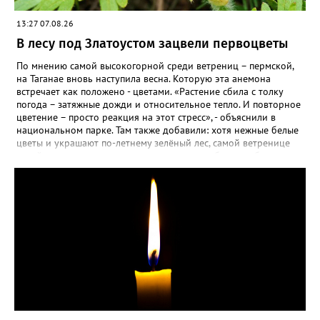
взошли даже без стратификации. После покупки (по весне)
садовод советует сразу убрать семена в холодильник на два
13:27 07.08.26
месяца, а место посадки - мульчировать мелкой корой. Семена
самосевом в ней отлично прорастают. Если иногда срезать
В лесу под Златоустом зацвели первоцветы
сухие цветы и стряхивать семена вокруг куртины, лаванда
весной прорастет сама. Ещё один секрет – этот символ
По мнению самой высокогорной среди ветрениц – пермской,
Прованса не любит «вкусную» почву. Добавляйте в посадочную
на Таганае вновь наступила весна. Которую эта анемона
яму гравий и песок – требуется хороший дренаж. В первый год
встречает как положено - цветами. «Растение сбила с толку
Екатерина рекомендует цветы убирать, чтобы силы куста
погода – затяжные дожди и относительное тепло. И повторное
пошли на наращивание корневой системы. А со второго года
цветение – просто реакция на этот стресс», - объяснили в
пусть лаванда цветёт во всю силу! Фото: Екатерина Бойко,
национальном парке. Там также добавили: хотя нежные белые
специально для «Златоуст.инфо». Обсуждение новости здесь
цветы и украшают по-летнему зелёный лес, самой ветренице
ВКОНТАКТЕ https://vk.com/newszlatoust74
такой «рецидив» пользы не приносит, а наоборот, забирает
силы перед долгой зимовкой.