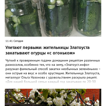
11:41 Сегодня
Улетают первыми: жительницы Златоуста
закатывают огурцы «с огоньком»
Чуткий к проверенным годами домашним рецептам различных
разносолов, особенно тех, что на зиму, «Златоуст.инфо»
разузнал фамильный способ закатки необычных зеленёньких –
они острые на вкус и особо хрустящие. Жительница Златоуста,
металлург Ольга Назонова с удовольствием раскрыла рецепт.
«Для нашей большой семьи каждый год закатываю по 20-30
банок таких огурчиков «с огоньком», но они всё равно
улетают со стола первыми, а гости неизменно просят рецепт, -
отметила Ольга. – Несмотря на это неласковое лето, парники
уже полны огурцов. Запаситесь любым недорогим острым
кетчупом и попробуйте наш семейный рецепт. Дети называют