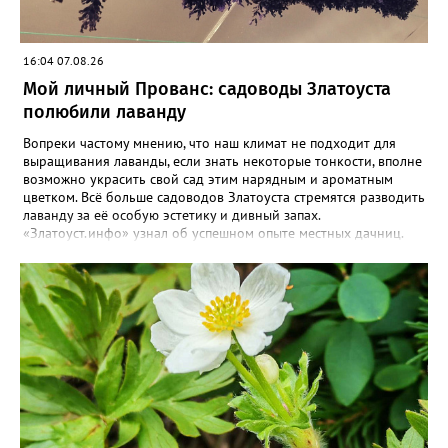
16:04 07.08.26
Мой личный Прованс: садоводы Златоуста
полюбили лаванду
Вопреки частому мнению, что наш климат не подходит для
выращивания лаванды, если знать некоторые тонкости, вполне
возможно украсить свой сад этим нарядным и ароматным
цветком. Всё больше садоводов Златоуста стремятся разводить
лаванду за её особую эстетику и дивный запах.
«Златоуст.инфо» узнал об успешном опыте местных дачниц.
«Я вырастила лаванду нежно-сиреневого красивого цвета из
семян (на фото), - отметила «Златоуст.инфо» хозяйка частного
дома Екатерина Бойко. – Посадила вдоль забора, потому что
низины этот цветок не любит. Вот уже второй год растет и
радует меня. Соседи просят саженцы: аромат и до них
доносится. В конце лета собираю лаванду в пучки, сушу –
получаются букеты и саше одновременно. Лаванда широко
используется и в кулинарии». Семена, отметила собеседница
нашего портала, у неё были сорта «Вознесенская узколистная».
Только она хорошо зимует без укрытия. Всхожесть оказалась
на удивление хорошей: из пяти семян из каждой пачки четыре