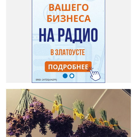
землячке: арбуз будет созревшим не раньше, чем с его кожуры
пропадет матовость (станет глянцевым). По срокам опыления
норма зрелости для «Коккоро» - не менее 42 дней от завязи
размером с грецкий орех. Екатерина выяснила у знающих
людей и причину своих неудач – её сеянцы не опылялись, и это
нужно было делать самостоятельно. «Мужской» цветочек для
этого прикладывают к «женскому» - тычинку к пестику. Фото:
Екатерина Громова, специально для «Златоуст.инфо».
Обсуждение новости здесь
ВКОНТАКТЕ https://vk.com/newszlatoust74