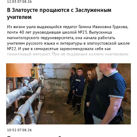
12:03 07.08.26
В Златоусте прощаются с Заслуженным
учителем
Из жизни ушла выдающийся педагог Галина Ивановна Гудкова,
почти 40 лет руководившая школой №23. Выпускница
магнитогорского педуниверситета, она начала работать
учителем русского языка и литературы в златоустовской школе
№22. И уже в семидесятые зарекомендовала себя как
талантливый методист. При её поддержке коллеги участвовали
в профессиональных конкурсах и добивались успехов.
«Благодаря её мудрому руководству в школе сформировался
сильный педагогический коллектив, объединённый общими
ценностями и любовью к своему делу. Для многих Галина
Ивановна навсегда останется не только талантливым
руководителем, но и настоящим Учителем с большой буквы», -
говорится в сообществе школы №23 во ВКонтакте. Свои
соболезнования семье Галины Ивановны выразил глава
Златоуста Олег Решетников. «Её вклад зафиксирован в
важнейших документах школы, но главное - он остался в
людях: в тех учителях, которых она поддержала, в тех
учениках, которых она вдохновила. Заслуженный учитель РФ,
«Отличник народного просвещения», обладатель медали «За
10:52 07.08.26
доблестный труд», Галина Ивановна оставила не только
награды и документы, но и работающий, живой механизм