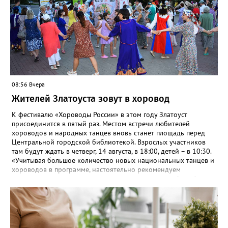
автовокзала. Кроме того, от Центральной библиотеки до села
будут курсировать маршрутные такси. Время отправления в
10:00, 11:00, 12:00, обратные рейсы в 21:00, 21:30, 22:00.
08:56 Вчера
Жителей Златоуста зовут в хоровод
К фестивалю «Хороводы России» в этом году Златоуст
присоединится в пятый раз. Местом встречи любителей
хороводов и народных танцев вновь станет площадь перед
Центральной городской библиотекой. Взрослых участников
там будут ждать в четверг, 14 августа, в 18:00, детей – в 10:30.
«Учитывая большое количество новых национальных танцев и
хороводов в программе, настоятельно рекомендуем
познакомиться с ними на репетициях, которые пройдут 6
(четверг) и 11 (вторник) августа в 18:00 на той же площади, -
сообщают организаторы. И добавляют: - Репетиции состоятся в
любую погоду! Если не на открытом воздухе, то в большом
зале на 5-ом этаже». Праздники для детей и взрослых в этом
году будут объединены общим названием «Златоустовский