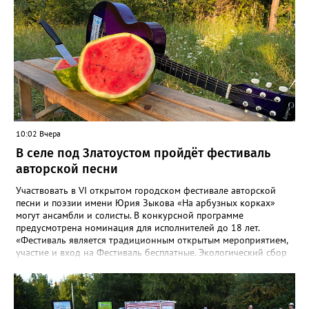
10:02 Вчера
В селе под Златоустом пройдёт фестиваль
авторской песни
Участвовать в VI открытом городском фестивале авторской
песни и поэзии имени Юрия Зыкова «На арбузных корках»
могут ансамбли и солисты. В конкурсной программе
предусмотрена номинация для исполнителей до 18 лет.
«Фестиваль является традиционным открытым мероприятием,
участие и вход на Фестиваль бесплатные. Экологический сбор
от 300 рублей», - сообщают организаторы. «Фестивалить»
горожан приглашают с 8 по 9 августа в палаточном лагере на
берегу реки Ай. Добраться туда можно на рейсовом автобусе
до Веселовки – он отправится в 6:35, 13:21 и 18:01 от