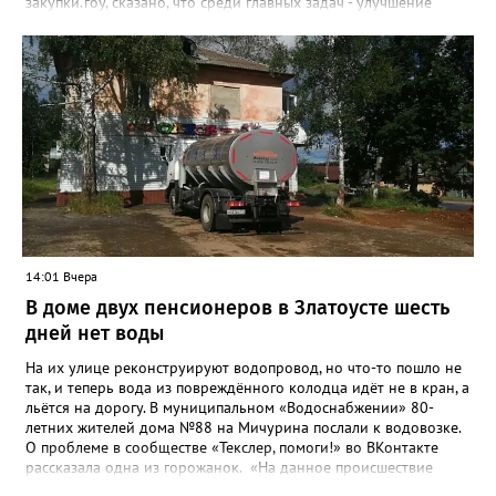
закупки.гоу, сказано, что среди главных задач - улучшение
качества жизни и охраны здоровья златоустовцев и
повышение энергоэффективности систем. Кроме электронных
схем, исполнителю нужно разработать предложения по
строительству и реконструкции водоснабжения и канализации,
оценив размер вложений, а также представить перечень
бесхозных объектов и возможные сценарии развития этой
сферы городского хозяйства. В июне 2025 года
«Златоуст.инфо» сообщал о подобных торгах. Тогда цена
вопроса была почти в три раза выше - 9 миллионов 13 тысяч
486 рублей, а в списке работ была разработка электронной
системы ливнёвок.
14:01 Вчера
В доме двух пенсионеров в Златоусте шесть
дней нет воды
На их улице реконструируют водопровод, но что-то пошло не
так, и теперь вода из повреждённого колодца идёт не в кран, а
льётся на дорогу. В муниципальном «Водоснабжении» 80-
летних жителей дома №88 на Мичурина послали к водовозке.
О проблеме в сообществе «Текслер, помоги!» во ВКонтакте
рассказала одна из горожанок. «На данное происшествие
аварийная бригада до сих пор не приехала, и по словам