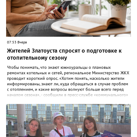
народ, вставай в единый хоровод!».
07:53 Вчера
Жителей Златоуста спросят о подготовке к
отопительному сезону
Чтобы понимать, что знают южноуральцы о плановых
ремонтах котельных и сетей, региональное Министерство ЖКХ
проводит короткий опрос. «Хотим понять, насколько жители
информированы, знают ли, куда обращаться в случае проблем
с отоплением, и какие вопросы волнуют больше всего перед
началом сезона», - сообщили в пресс-службе «коммунального»
ведомства. В анкете, с которой ознакомился «Златоуст.инфо»,
6 вопросов. Южноуральцам, например, предлагают поделиться
опасениями, мучающими их накануне зимы. Среди вариантов:
своевременное начало отопительного сезона, температура в
квартире, возможные аварии и перебои, размер платы за
отопление. А также поставить оценку работе управляющей
компании – в диапазоне от «Безусловно хорошо» до