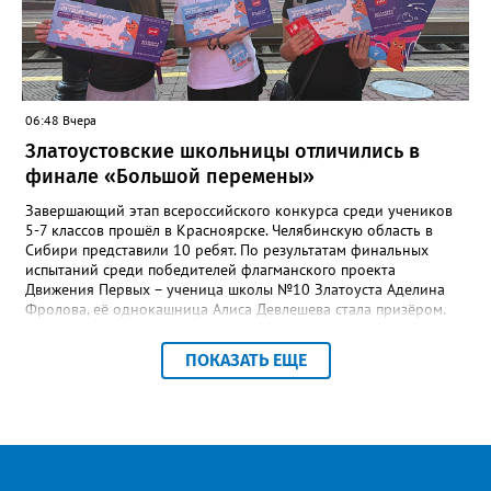
«Безусловно плохо». «Опрос займет всего пару минут, но ваши
ответы помогут обратить внимание на темы, которые
действительно важны для людей», - утверждают в
министерстве.
06:48 Вчера
Златоустовские школьницы отличились в
финале «Большой перемены»
Завершающий этап всероссийского конкурса среди учеников
5-7 классов прошёл в Красноярске. Челябинскую область в
Сибири представили 10 ребят. По результатам финальных
испытаний среди победителей флагманского проекта
Движения Первых – ученица школы №10 Златоуста Аделина
Фролова, её однокашница Алиса Девлешева стала призёром.
«Церемония закрытия финала прошла в Сибирском
федеральном университете с участием Президента Российской
ПОКАЗАТЬ ЕЩЕ
Федерации Владимира Путина, который поздравил участников
с успешным завершением конкурса и отметил значимость
проекта для развития талантливой молодёжи», - сообщили в
Движении Первых Златоуста. Победителей Всероссийского
конкурса «Большая перемена» ждёт многодневное
«Путешествие мечты» на специальном поезде РЖД по
маршруту Москва-Владивосток с остановками на Байкале и