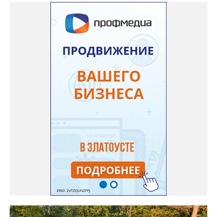
гл.инженера Шепелева А.Н. из обслуживающей организации
МУП ЗГО "Златоустовское Водоснабжение" ул. Островского, 7,
никакие работы по восстановлению подачи воды в дом
проводиться не будут. Вот уже шесть дней пенсионеры без
воды!», - пишет возмущённая женщина (стиль, орфография и
пунктуация авторские). Под обращением есть комментарий
пользователя под ником Olga Vyacheslavovna. Она сообщает:
сейчас МУП «Водоснабжение» ведёт реконструкцию сетей в
посёлке и работать приходится в сложных условиях горной
местности. «К сожалению, в процессе бурения иногда
выявляются или случайно повреждаются существующие вводы
малого диаметра, - отмечает Olga Vyacheslavovna. - Зачастую
такие вводы не отражены в исполнительной документации
либо проходят в непосредственной близости от трассы
строительства. Каждый подобный случай требует отдельного
обследования и последующего восстановления. Несмотря на
возникающие сложности, предприятие ежедневно
обеспечивает жителей питьевой водой. Подвоз воды
организован с 17:00 до 20:00 у магазина “Олеся”».
Представитель «Водоснабжения» уверяет: предприятие делает
всё возможное, «чтобы завершить восстановительные работы в
кратчайшие сроки». И благодарит за «терпение и понимание».
Когда будет восстановлена подача воды в дом №88 в
комментарии не уточняется.