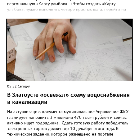
персональную «Карту улыбок». «Чтобы создать «Карту
улыбок», нужно выполнить четыре простых шага: перейти на
сайт улыбкароссии.рф и нажать кнопку «Собрать карту
улыбок»; загрузить фотографию с улыбкой – подойдёт портрет
одного человека, пары, семьи или нескольких поколений в
одном кадре; отметить один или несколько городов,
связанных с историей семьи или важными воспоминаниями;
добавить подписи к городам, кратко объяснив связь с каждым
из них, указать контакты и подтвердить согласие с правилами
проекта», - говорится в инструкции на сайте проекта. ‍Заявка
может быть семейной, а после модерации стать частью
визуального архива проекта. 20 участников обещают
пригласить на итоговую фотосессию в Москве. Персональную
«Карту улыбок», которую можно скачать, сохранить и
опубликовать в социальных сетях, отмечают в оргкомитете,
05:52 Сегодня
получат все, кто улыбнулся.
В Златоусте «освежат» схему водоснабжения
и канализации
На актуализацию документа муниципальное Управление ЖКХ
планирует направить 3 миллиона 470 тысяч рублей и сейчас
активно ищет подрядчика. Сдать готовую работу победитель
электронных торгов должен до 10 декабря этого года. В
техническом задании, которое размещено на портале