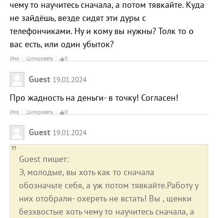
чему то научитесь сначала, а потом тявкайте. Куда
не зайдёшь, везде сидят эти дуры с
телефончиками. Ну и кому вы нужны? Толк то о
вас есть, или один убыток?
Имя
Цитировать
0
Guest
19.01.2024
Про жадность на деньги- в точку! Согласен!
Имя
Цитировать
0
Guest
19.01.2024
Guest пишет:
Э, молодые, вы хоть как то сначала
обозначьте себя, а уж потом тявкайте.Работу у
них отобрали- охереть не встать! Вы , щенки
безхвостые хоть чему то научитесь сначала, а