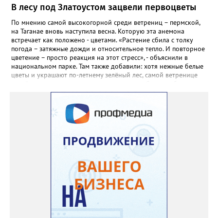
самосевом в ней отлично прорастают. Если иногда срезать
В лесу под Златоустом зацвели первоцветы
сухие цветы и стряхивать семена вокруг куртины, лаванда
весной прорастет сама. Ещё один секрет – этот символ
По мнению самой высокогорной среди ветрениц – пермской,
Прованса не любит «вкусную» почву. Добавляйте в посадочную
на Таганае вновь наступила весна. Которую эта анемона
яму гравий и песок – требуется хороший дренаж. В первый год
встречает как положено - цветами. «Растение сбила с толку
Екатерина рекомендует цветы убирать, чтобы силы куста
погода – затяжные дожди и относительное тепло. И повторное
пошли на наращивание корневой системы. А со второго года
цветение – просто реакция на этот стресс», - объяснили в
пусть лаванда цветёт во всю силу! Фото: Екатерина Бойко,
национальном парке. Там также добавили: хотя нежные белые
специально для «Златоуст.инфо». Обсуждение новости здесь
цветы и украшают по-летнему зелёный лес, самой ветренице
ВКОНТАКТЕ https://vk.com/newszlatoust74
такой «рецидив» пользы не приносит, а наоборот, забирает
силы перед долгой зимовкой.