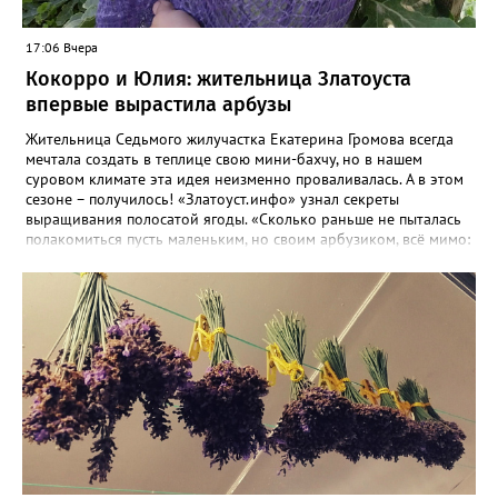
17:06 Вчера
Кокорро и Юлия: жительница Златоуста
впервые вырастила арбузы
Жительница Седьмого жилучастка Екатерина Громова всегда
мечтала создать в теплице свою мини-бахчу, но в нашем
суровом климате эта идея неизменно проваливалась. А в этом
сезоне – получилось! «Златоуст.инфо» узнал секреты
выращивания полосатой ягоды. «Сколько раньше не пыталась
полакомиться пусть маленьким, но своим арбузиком, всё мимо:
вырастали до размера бобов и отваливались, - поделилась со
«Златоуст.инфо» садовод. – В этом году посадила сорт так
называемых северных арбузов – «Юлия», а также «Коккоро»
(он жёлтый и, говорят, очень сладкий). Вот уже первый на пару
кило вызрел. Чтобы не оборвал плеть, подвешиваю своих
полосатиков в сетках из-под овощей или авоськах,
подкармливаю. Не терпится попробовать!». Опытные
бахчеводы из южных регионов в соцсетях посоветовали нашей
землячке: арбуз будет созревшим не раньше, чем с его кожуры
пропадет матовость (станет глянцевым). По срокам опыления
норма зрелости для «Коккоро» - не менее 42 дней от завязи
размером с грецкий орех. Екатерина выяснила у знающих