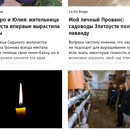
ра
16:04 Вчера
ро и Юлия: жительница
Мой личный Прованс:
уста впервые вырастила
садоводы Златоуста по
ы
лаванду
ица Седьмого жилучастка
Вопреки частому мнению, что на
а Громова всегда мечтала
не подходит для выращивания л
в теплице свою мини-бахчу, но в
если знать некоторые тонкости, 
уровом климате эта идея
возможно украсить свой сад эти
о проваливалась. А в этом
нарядным и ароматным цветком.
 получилось! «Златоуст.инфо»
больше садоводов Златоуста стр
екреты выращивания полосатой
разводить лаванду за её особую 
Сколько раньше не пыталась
и дивный запах. «Златоуст.инфо»
ться пусть маленьким, но своим
об успешном опыте местных дач
м, всё мимо: вырастали до
вырастила лаванду нежно-сирен
бобов и отваливались, -
красивого цвета из семян (на фото
сь со «Златоуст.инфо» садовод.
отметила «Златоуст.инфо» хозяй
 году посадила сорт так
частного дома Екатерина Бойко. 
мых северных арбузов – «Юлия»,
Посадила вдоль забора, потому ч
«Коккоро» (он жёлтый и, говорят,
низины этот цветок не любит. Во
адкий). Вот уже первый на пару
второй год растет и радует меня
рел. Чтобы не оборвал плеть,
просят саженцы: аромат и до них