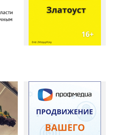
власти
ичным