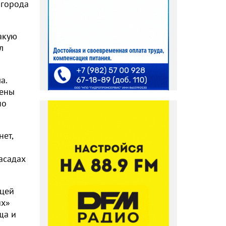
 города
акую
л
а.
мены
но
нет,
асадах
ицей
ых»
ща и