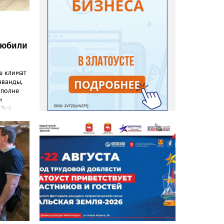
любили
ш климат
аванды,
вполне
м
 Всё
емятся
эстетику
 узнал
ниц. «Я
евого
), -
ка
–
то
т уже
. Соседи