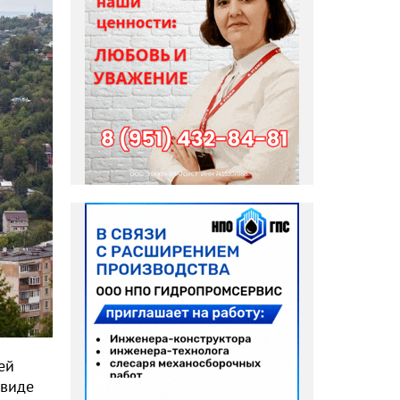
ей
 виде