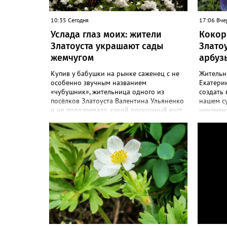
10:35 Сегодня
17:06 Вче
Услада глаз моих: жители
Кокор
Златоуста украшают сады
Злато
жемчугом
арбуз
Купив у бабушки на рынке саженец с не
Жительн
особенно звучным названием
Екатерин
«чубушник», жительница одного из
создать 
посёлков Златоуста Валентина Ульяненко
нашем с
и не подозревала, какой роскошный куст
неизменн
украсит её сад. А аромат – слаще, чем у
сезоне –
жасмина! «Златоуст.инфо» узнал
узнал с
особенности ухода за этим кустарником.
ягоды. «
«Всем своим подругам и коллегам
полакоми
посоветовала непременно посадить
арбузико
чубушник, и его становится в нашем
размера 
городе всё больше, - рассказала нашему
поделила
порталу Валентина. – У меня растёт, на
– В этом
мой взгляд, самый красивый сорт –
называе
«Жемчуг». Моему кусту (на фото) четыре
а также 
года, достаточно компактный. Махровые
очень сл
цветки - диаметром шесть сантиметров.
кило выз