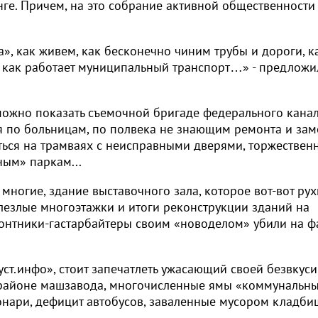
ге. Причем, на это собрание активной общественности
», как живем, как бесконечно чиним трубы и дороги, к
о, как работает муниципальный транспорт…» - предложи
 можно показать съемочной бригаде федерального канал
я по больницам, по полвека не знающим ремонта и за
ться на трамваях с неисправными дверями, торжествен
ым» паркам...
многие, здание выставочного зала, которое вот-вот рух
лезлые многоэтажки и итоги реконструкции зданий на
монтники-гастарбайтеры своим «новоделом» убили на ф
ст.инфо», стоит запечатлеть ужасающий своей безвкус
 районе машзавода, многочисленные ямы «коммунальн
онари, дефицит автобусов, заваленные мусором кладби