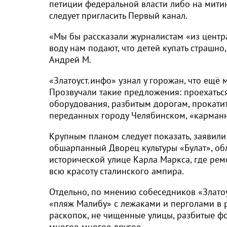
петиции федеральной власти либо на митин
следует пригласить Первый канал.
«Мы бы рассказали журналистам «из центра
воду нам подают, что детей купать страшн
Андрей М.
«Златоуст.инфо» узнал у горожан, что ещё
Прозвучали такие предложения: проехатьс
оборудования, разбитым дорогам, прокати
переданных городу Челябинском, «карманн
Крупным планом следует показать, заявили 
обшарпанный Дворец культуры «Булат», об
исторической улице Карла Маркса, где ре
всю красоту сталинского ампира.
Отдельно, по мнению собеседников «Златоу
«пляж Малибу» с лежаками и перголами в
раскопок, не чищенные улицы, разбитые ф
многое-многое другое…