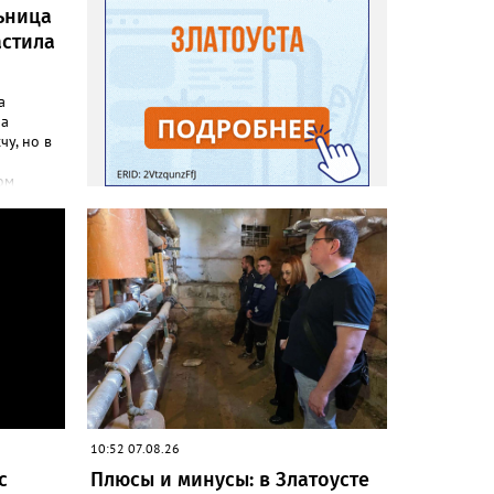
ьница
астила
а
ла
чу, но в
ом
инфо»
осатой
лась
но своим
до
адовод.
«Юлия»,
говорят,
на пару
леть,
 сетках
10:52 07.08.26
с
Плюсы и минусы: в Златоусте