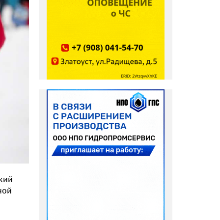
кий
ной