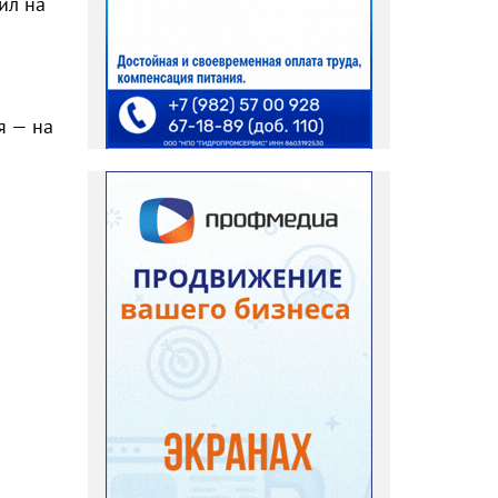
ил на
я — на