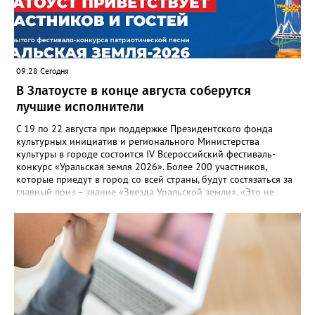
Госжилинспекции, службы должны действовать слаженно. И
оперативно делиться информацией со всеми
заинтересованными – от поставщика тепла до конечных
потребителей.
09:28 Сегодня
В Златоусте в конце августа соберутся
лучшие исполнители
С 19 по 22 августа при поддержке Президентского фонда
культурных инициатив и регионального Министерства
культуры в городе состоится IV Всероссийский фестиваль-
конкурс «Уральская земля 2026». Более 200 участников,
которые приедут в город со всей страны, будут состязаться за
главный приз – звание «Звезда Уральской земли». «Это не
просто конкурс, а четыре дня живого творчества:
прослушивания участников, мастер-классы от ведущих
наставников, выступления победителей прошлых лет и
приглашённых артистов», - сообщает оргкомитет. Вход на все
фестивальные мероприятия будет свободным. В 2025 году в
фестивале участвовали 26 финалистов из городов
Челябинской, Свердловской, Курганской, Оренбургской
областей, Ханты-Мансийского автономного округа и
Республики Башкортостан. Приглашённой звездой стал