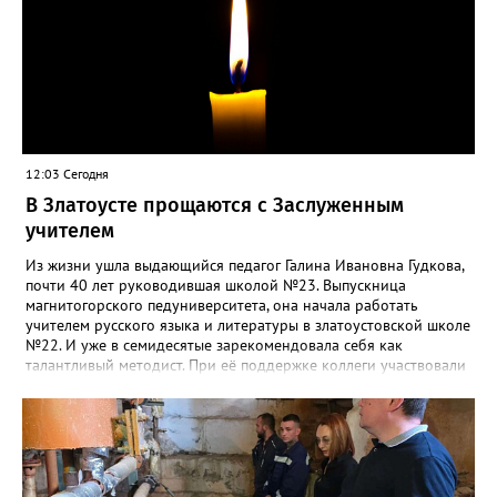
12:03 Сегодня
В Златоусте прощаются с Заслуженным
учителем
Из жизни ушла выдающийся педагог Галина Ивановна Гудкова,
почти 40 лет руководившая школой №23. Выпускница
магнитогорского педуниверситета, она начала работать
учителем русского языка и литературы в златоустовской школе
№22. И уже в семидесятые зарекомендовала себя как
талантливый методист. При её поддержке коллеги участвовали
в профессиональных конкурсах и добивались успехов.
«Благодаря её мудрому руководству в школе сформировался
сильный педагогический коллектив, объединённый общими
ценностями и любовью к своему делу. Для многих Галина
Ивановна навсегда останется не только талантливым
руководителем, но и настоящим Учителем с большой буквы», -