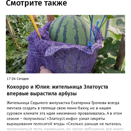
Смотрите также
17:06 Сегодня
Кокорро и Юлия: жительница Златоуста
впервые вырастила арбузы
Жительница Седьмого жилучастка Екатерина Громова всегда
мечтала создать в теплице свою мини-бахчу, но в нашем
суровом климате эта идея неизменно проваливалась. А в этом
сезоне – получилось! «Златоуст.инфо» узнал секреты
выращивания полосатой ягоды. «Сколько раньше не пыталась
полакомиться пусть маленьким, но своим арбузиком, всё мимо: