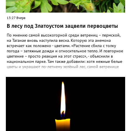
13:27 Вчера
В лесу под Златоустом зацвели первоцветы
По мнению самой высокогорной среди ветрениц – пермской,
на Таганае вновь наступила весна. Которую эта анемона
встречает как положено - цветами. «Растение сбила с толку
погода – затяжные дожди и относительное тепло. И повторное
цветение – просто реакция на этот стресс», - объяснили в
национальном парке. Там также добавили: хотя нежные белые
цветы и украшают по-летнему зелёный лес, самой ветренице
такой «рецидив» пользы не приносит, а наоборот, забирает
силы перед долгой зимовкой.