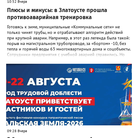
10:52 Вчера
доблестный труд», Галина Ивановна оставила не только
награды и документы, но и работающий, живой механизм
Плюсы и минусы: в Златоусте прошла
школы, который продолжает жить её принципами», - говорится
противоаварийная тренировка
в некрологе.
Готовясь к зиме, муниципальные «Коммунальные сети» не
только чинят трубы, но и отрабатывают алгоритм действий
при крупной аварии. Например, в этот раз легенда была такой:
порыв на магистральном трубопроводе, за «бортом» -10, без
тепла и горячей воды 63 многоквартирных дома и соцобъекты.
Сотрудники предприятия с учебной аварией справились. Но
участвовавшие в тренировке представители Госжилинспекции
отметили и недочёты. «Например, управляющие компании
несвоевременно приняли меры для предотвращения
“перемерзания” общей домовой тепловой сети
многоквартирного дома, отсутствовало взаимодействие с
ресурсоснабжающей организацией, ЕДДС и иными службами»,
— сообщила начальник Главного управления ГЖИ Ирина
Настенко. В следующий раз, рекомендовали в
Госжилинспекции, службы должны действовать слаженно. И
оперативно делиться информацией со всеми
заинтересованными – от поставщика тепла до конечных
потребителей.
09:28 Вчера