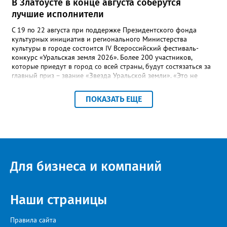
В Златоусте в конце августа соберутся
лучшие исполнители
С 19 по 22 августа при поддержке Президентского фонда
культурных инициатив и регионального Министерства
культуры в городе состоится IV Всероссийский фестиваль-
конкурс «Уральская земля 2026». Более 200 участников,
которые приедут в город со всей страны, будут состязаться за
главный приз – звание «Звезда Уральской земли». «Это не
просто конкурс, а четыре дня живого творчества:
прослушивания участников, мастер-классы от ведущих
ПОКАЗАТЬ ЕЩЕ
наставников, выступления победителей прошлых лет и
приглашённых артистов», - сообщает оргкомитет. Вход на все
фестивальные мероприятия будет свободным. В 2025 году в
фестивале участвовали 26 финалистов из городов
Челябинской, Свердловской, Курганской, Оренбургской
областей, Ханты-Мансийского автономного округа и
Республики Башкортостан. Приглашённой звездой стал
Для бизнеса и компаний
идейный вдохновитель, организатор фестиваля, эстрадный
певец, победитель главного патриотического конкурса страны
«Солдатский конверт», лауреат премии в области культуры и
искусства «Золотая лира», участник телевизионных проектов
Наши страницы
на Первом канале, обладатель звания «Голос страны» Алексей
Ковин.
Правила сайта