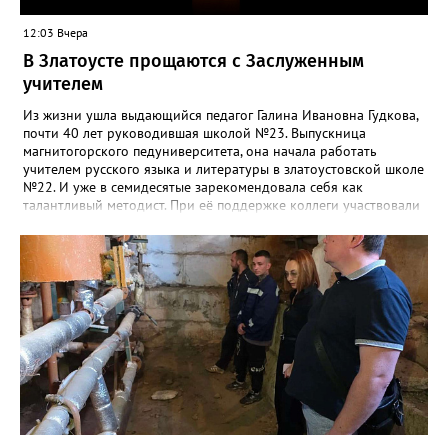
12:03 Вчера
В Златоусте прощаются с Заслуженным
учителем
Из жизни ушла выдающийся педагог Галина Ивановна Гудкова,
почти 40 лет руководившая школой №23. Выпускница
магнитогорского педуниверситета, она начала работать
учителем русского языка и литературы в златоустовской школе
№22. И уже в семидесятые зарекомендовала себя как
талантливый методист. При её поддержке коллеги участвовали
в профессиональных конкурсах и добивались успехов.
«Благодаря её мудрому руководству в школе сформировался
сильный педагогический коллектив, объединённый общими
ценностями и любовью к своему делу. Для многих Галина
Ивановна навсегда останется не только талантливым
руководителем, но и настоящим Учителем с большой буквы», -
говорится в сообществе школы №23 во ВКонтакте. Свои
соболезнования семье Галины Ивановны выразил глава
Златоуста Олег Решетников. «Её вклад зафиксирован в
важнейших документах школы, но главное - он остался в
людях: в тех учителях, которых она поддержала, в тех
учениках, которых она вдохновила. Заслуженный учитель РФ,
«Отличник народного просвещения», обладатель медали «За