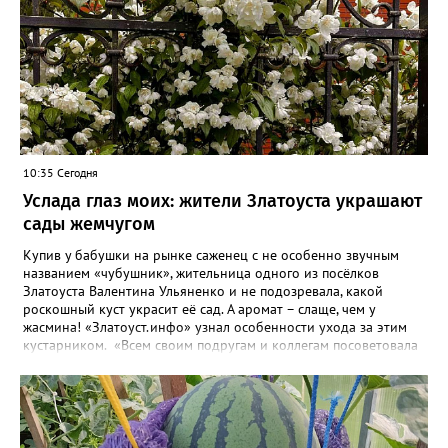
10:35 Сегодня
Услада глаз моих: жители Златоуста украшают
сады жемчугом
Купив у бабушки на рынке саженец с не особенно звучным
названием «чубушник», жительница одного из посёлков
Златоуста Валентина Ульяненко и не подозревала, какой
роскошный куст украсит её сад. А аромат – слаще, чем у
жасмина! «Златоуст.инфо» узнал особенности ухода за этим
кустарником. «Всем своим подругам и коллегам посоветовала
непременно посадить чубушник, и его становится в нашем
городе всё больше, - рассказала нашему порталу Валентина. – У
меня растёт, на мой взгляд, самый красивый сорт – «Жемчуг».
Моему кусту (на фото) четыре года, достаточно компактный.
Махровые цветки - диаметром шесть сантиметров. Цветёт в