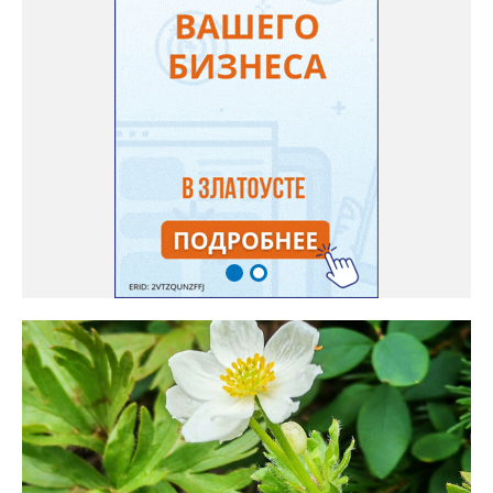
нашего портала, у неё были сорта «Вознесенская узколистная».
Только она хорошо зимует без укрытия. Всхожесть оказалась
на удивление хорошей: из пяти семян из каждой пачки четыре
взошли даже без стратификации. После покупки (по весне)
садовод советует сразу убрать семена в холодильник на два
месяца, а место посадки - мульчировать мелкой корой. Семена
самосевом в ней отлично прорастают. Если иногда срезать
сухие цветы и стряхивать семена вокруг куртины, лаванда
весной прорастет сама. Ещё один секрет – этот символ
Прованса не любит «вкусную» почву. Добавляйте в посадочную
яму гравий и песок – требуется хороший дренаж. В первый год
Екатерина рекомендует цветы убирать, чтобы силы куста
пошли на наращивание корневой системы. А со второго года
пусть лаванда цветёт во всю силу! Фото: Екатерина Бойко,
специально для «Златоуст.инфо». Обсуждение новости здесь
ВКОНТАКТЕ https://vk.com/newszlatoust74