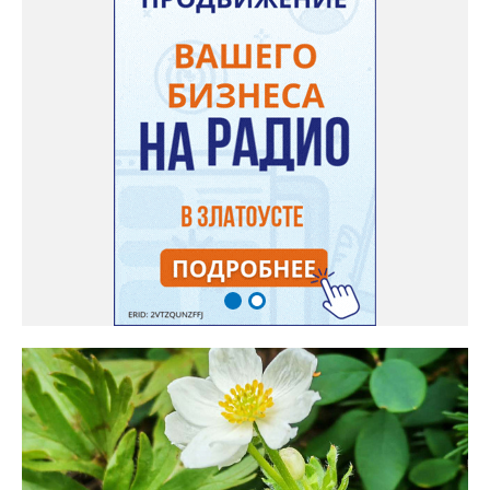
используется и в кулинарии». Семена, отметила собеседница
нашего портала, у неё были сорта «Вознесенская узколистная».
Только она хорошо зимует без укрытия. Всхожесть оказалась
на удивление хорошей: из пяти семян из каждой пачки четыре
взошли даже без стратификации. После покупки (по весне)
садовод советует сразу убрать семена в холодильник на два
месяца, а место посадки - мульчировать мелкой корой. Семена
самосевом в ней отлично прорастают. Если иногда срезать
сухие цветы и стряхивать семена вокруг куртины, лаванда
весной прорастет сама. Ещё один секрет – этот символ
Прованса не любит «вкусную» почву. Добавляйте в посадочную
яму гравий и песок – требуется хороший дренаж. В первый год
Екатерина рекомендует цветы убирать, чтобы силы куста
пошли на наращивание корневой системы. А со второго года
пусть лаванда цветёт во всю силу! Фото: Екатерина Бойко,
специально для «Златоуст.инфо». Обсуждение новости здесь
ВКОНТАКТЕ https://vk.com/newszlatoust74