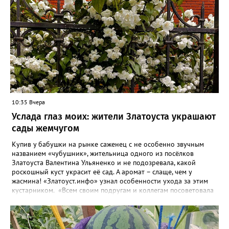
10:35 Вчера
Услада глаз моих: жители Златоуста украшают
сады жемчугом
Купив у бабушки на рынке саженец с не особенно звучным
названием «чубушник», жительница одного из посёлков
Златоуста Валентина Ульяненко и не подозревала, какой
роскошный куст украсит её сад. А аромат – слаще, чем у
жасмина! «Златоуст.инфо» узнал особенности ухода за этим
кустарником. «Всем своим подругам и коллегам посоветовала
непременно посадить чубушник, и его становится в нашем
городе всё больше, - рассказала нашему порталу Валентина. – У
меня растёт, на мой взгляд, самый красивый сорт – «Жемчуг».
Моему кусту (на фото) четыре года, достаточно компактный.