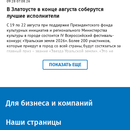
09:28 07.08.26
В Златоусте в конце августа соберутся
лучшие исполнители
С 19 по 22 августа при поддержке Президентского фонда
культурных инициатив и регионального Министерства
культуры в городе состоится IV Всероссийский фестиваль-
конкурс «Уральская земля 2026». Более 200 участников,
которые приедут в город со всей страны, будут состязаться за
главный приз – звание «Звезда Уральской земли». «Это не
просто конкурс, а четыре дня живого творчества:
прослушивания участников, мастер-классы от ведущих
ПОКАЗАТЬ ЕЩЕ
наставников, выступления победителей прошлых лет и
приглашённых артистов», - сообщает оргкомитет. Вход на все
фестивальные мероприятия будет свободным. В 2025 году в
фестивале участвовали 26 финалистов из городов
Челябинской, Свердловской, Курганской, Оренбургской
областей, Ханты-Мансийского автономного округа и
Республики Башкортостан. Приглашённой звездой стал
Для бизнеса и компаний
идейный вдохновитель, организатор фестиваля, эстрадный
певец, победитель главного патриотического конкурса страны
«Солдатский конверт», лауреат премии в области культуры и
искусства «Золотая лира», участник телевизионных проектов
Наши страницы
на Первом канале, обладатель звания «Голос страны» Алексей
Ковин.