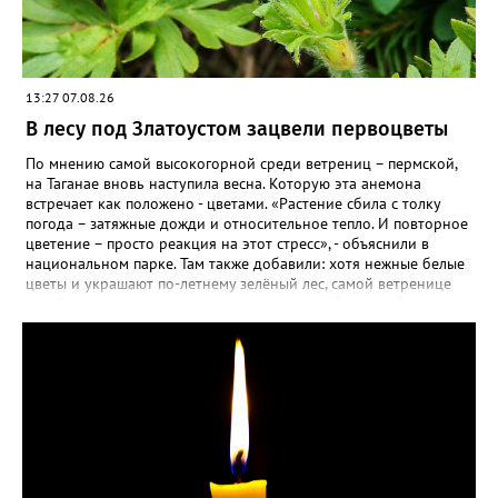
13:27 07.08.26
В лесу под Златоустом зацвели первоцветы
По мнению самой высокогорной среди ветрениц – пермской,
на Таганае вновь наступила весна. Которую эта анемона
встречает как положено - цветами. «Растение сбила с толку
погода – затяжные дожди и относительное тепло. И повторное
цветение – просто реакция на этот стресс», - объяснили в
национальном парке. Там также добавили: хотя нежные белые
цветы и украшают по-летнему зелёный лес, самой ветренице
такой «рецидив» пользы не приносит, а наоборот, забирает
силы перед долгой зимовкой.