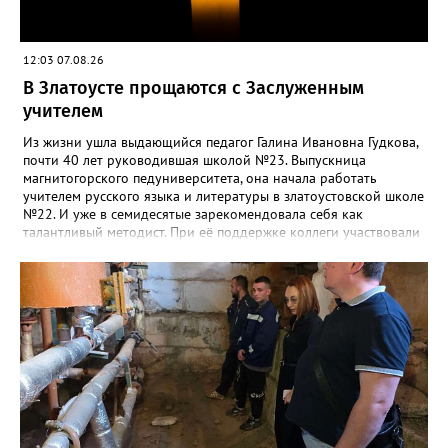
12:03 07.08.26
В Златоусте прощаются с Заслуженным
учителем
Из жизни ушла выдающийся педагог Галина Ивановна Гудкова,
почти 40 лет руководившая школой №23. Выпускница
магнитогорского педуниверситета, она начала работать
учителем русского языка и литературы в златоустовской школе
№22. И уже в семидесятые зарекомендовала себя как
талантливый методист. При её поддержке коллеги участвовали
в профессиональных конкурсах и добивались успехов.
«Благодаря её мудрому руководству в школе сформировался
сильный педагогический коллектив, объединённый общими
ценностями и любовью к своему делу. Для многих Галина
Ивановна навсегда останется не только талантливым
руководителем, но и настоящим Учителем с большой буквы», -
говорится в сообществе школы №23 во ВКонтакте. Свои
соболезнования семье Галины Ивановны выразил глава
Златоуста Олег Решетников. «Её вклад зафиксирован в
важнейших документах школы, но главное - он остался в
людях: в тех учителях, которых она поддержала, в тех
учениках, которых она вдохновила. Заслуженный учитель РФ,