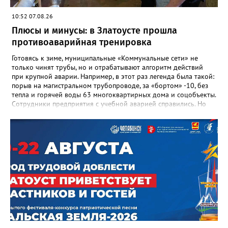
«Отличник народного просвещения», обладатель медали «За
10:52 07.08.26
доблестный труд», Галина Ивановна оставила не только
награды и документы, но и работающий, живой механизм
Плюсы и минусы: в Златоусте прошла
школы, который продолжает жить её принципами», - говорится
противоаварийная тренировка
в некрологе.
Готовясь к зиме, муниципальные «Коммунальные сети» не
только чинят трубы, но и отрабатывают алгоритм действий
при крупной аварии. Например, в этот раз легенда была такой:
порыв на магистральном трубопроводе, за «бортом» -10, без
тепла и горячей воды 63 многоквартирных дома и соцобъекты.
Сотрудники предприятия с учебной аварией справились. Но
участвовавшие в тренировке представители Госжилинспекции
отметили и недочёты. «Например, управляющие компании
несвоевременно приняли меры для предотвращения
“перемерзания” общей домовой тепловой сети
многоквартирного дома, отсутствовало взаимодействие с
ресурсоснабжающей организацией, ЕДДС и иными службами»,
— сообщила начальник Главного управления ГЖИ Ирина
Настенко. В следующий раз, рекомендовали в
Госжилинспекции, службы должны действовать слаженно. И
оперативно делиться информацией со всеми
заинтересованными – от поставщика тепла до конечных
потребителей.