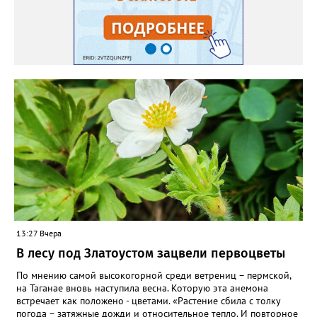
яму гравий и песок – требуется хороший дренаж. В первый год
Екатерина рекомендует цветы убирать, чтобы силы куста
пошли на наращивание корневой системы. А со второго года
пусть лаванда цветёт во всю силу! Фото: Екатерина Бойко,
специально для «Златоуст.инфо». Обсуждение новости здесь
ВКОНТАКТЕ https://vk.com/newszlatoust74
13:27 Вчера
В лесу под Златоустом зацвели первоцветы
По мнению самой высокогорной среди ветрениц – пермской,
на Таганае вновь наступила весна. Которую эта анемона
встречает как положено - цветами. «Растение сбила с толку
погода – затяжные дожди и относительное тепло. И повторное