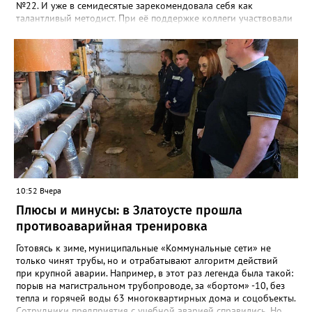
№22. И уже в семидесятые зарекомендовала себя как
талантливый методист. При её поддержке коллеги участвовали
в профессиональных конкурсах и добивались успехов.
«Благодаря её мудрому руководству в школе сформировался
сильный педагогический коллектив, объединённый общими
ценностями и любовью к своему делу. Для многих Галина
Ивановна навсегда останется не только талантливым
руководителем, но и настоящим Учителем с большой буквы», -
говорится в сообществе школы №23 во ВКонтакте. Свои
соболезнования семье Галины Ивановны выразил глава
Златоуста Олег Решетников. «Её вклад зафиксирован в
важнейших документах школы, но главное - он остался в
людях: в тех учителях, которых она поддержала, в тех
учениках, которых она вдохновила. Заслуженный учитель РФ,
«Отличник народного просвещения», обладатель медали «За
10:52 Вчера
доблестный труд», Галина Ивановна оставила не только
награды и документы, но и работающий, живой механизм
Плюсы и минусы: в Златоусте прошла
школы, который продолжает жить её принципами», - говорится
противоаварийная тренировка
в некрологе.
Готовясь к зиме, муниципальные «Коммунальные сети» не
только чинят трубы, но и отрабатывают алгоритм действий
при крупной аварии. Например, в этот раз легенда была такой:
порыв на магистральном трубопроводе, за «бортом» -10, без
тепла и горячей воды 63 многоквартирных дома и соцобъекты.
Сотрудники предприятия с учебной аварией справились. Но