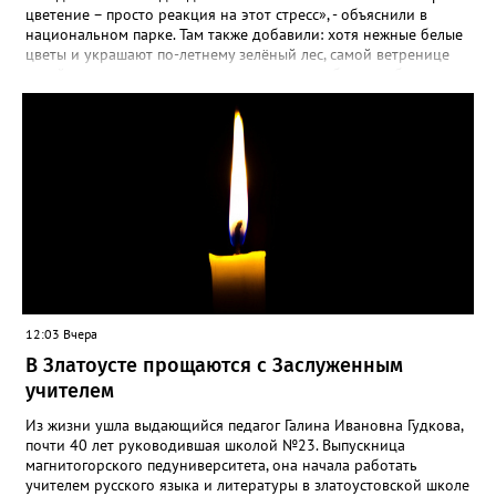
цветение – просто реакция на этот стресс», - объяснили в
национальном парке. Там также добавили: хотя нежные белые
цветы и украшают по-летнему зелёный лес, самой ветренице
такой «рецидив» пользы не приносит, а наоборот, забирает
силы перед долгой зимовкой.
12:03 Вчера
В Златоусте прощаются с Заслуженным
учителем
Из жизни ушла выдающийся педагог Галина Ивановна Гудкова,
почти 40 лет руководившая школой №23. Выпускница
магнитогорского педуниверситета, она начала работать
учителем русского языка и литературы в златоустовской школе