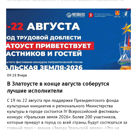
участвовавшие в тренировке представители Госжилинспекции
отметили и недочёты. «Например, управляющие компании
несвоевременно приняли меры для предотвращения
“перемерзания” общей домовой тепловой сети
многоквартирного дома, отсутствовало взаимодействие с
ресурсоснабжающей организацией, ЕДДС и иными службами»,
— сообщила начальник Главного управления ГЖИ Ирина
Настенко. В следующий раз, рекомендовали в
Госжилинспекции, службы должны действовать слаженно. И
оперативно делиться информацией со всеми
заинтересованными – от поставщика тепла до конечных
потребителей.
09:28 Вчера
В Златоусте в конце августа соберутся
лучшие исполнители
С 19 по 22 августа при поддержке Президентского фонда
культурных инициатив и регионального Министерства
культуры в городе состоится IV Всероссийский фестиваль-
конкурс «Уральская земля 2026». Более 200 участников,
которые приедут в город со всей страны, будут состязаться за
главный приз – звание «Звезда Уральской земли». «Это не
просто конкурс, а четыре дня живого творчества: