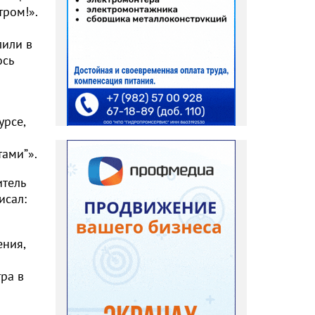
тром!».
лили в
ось
урсе,
тами”».
итель
исал:
ения,
тра в