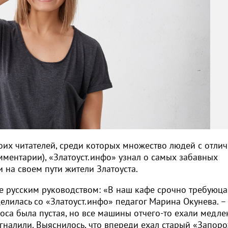
их читателей, среди которых множество людей с отли
мментарии), «Златоуст.инфо» узнал о самых забавных
 на своем пути жители Златоуста.
е русским руководством: «В наш кафе срочно требуюца
елилась со «Златоуст.инфо» педагог Марина Окунева. –
оса была пустая, но все машины отчего-то ехали медле
игналили. Выяснилось, что впереди ехал старый «Запор