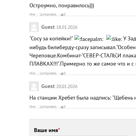
Остроумно, понравилось)))
Имя
Цитировать
0
Guest
18.01.2026
"Сосу за копейки!"
У Зад
нибудь билиберду-сразу записывал."Особе
Череповце.Комбинат-"СЕВЕР-СТАЛЬ",И плак
ПЛАВКАХ!!!".Примерно то же самое что и с
Имя
Цитировать
0
Guest
20.01.2026
На станции Хребет была надпись: "Щебень н
Имя
Цитировать
0
Ваше имя
*