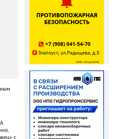
чным
 А
нно.
ожец» с