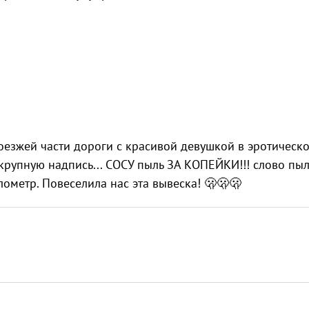
оезжей части дороги с красивой девушкой в эротическ
крупную надпись... СОСУ пыль ЗА КОПЕЙКИ!!! слово пыл
лометр. Повеселила нас эта вывеска! 🫢🫢🫢