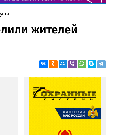
уста
елили жителей