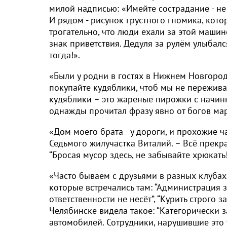
милой надписью: «Имейте сострадание - не 
И рядом - рисунок грустного гномика, кот
трогательно, что люди ехали за этой машин
знак приветствия. Дедуля за рулём улыбалс
тогда!».
«Были у родни в гостях в Нижнем Новгород
покупайте кудяблики, чтоб мы не переживали
кудяблики – это жареные пирожки с начинк
однажды прочитал фразу явно от богов марк
«Дом моего брата - у дороги, и прохожие ч
Седьмого жилучастка Виталий. – Всё прекра
“Бросая мусор здесь, не забывайте хрюкать!
«Часто бываем с друзьями в разных клубах 
которые встречались там: “Администрация 
ответственности не несёт”, “Курить строго 
Челябинске видела такое: “Категорически з
автомобилей. Сотрудники, нарушившие это 