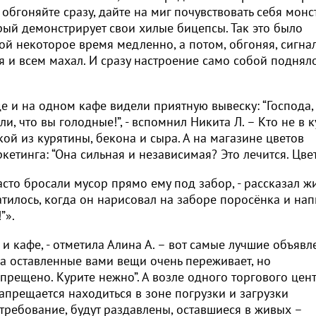
обгоняйте сразу, дайте на миг почувствовать себя монс
орый демонстрирует свои хилые бицепсы. Так это было
ой некоторое время медленно, а потом, обгоняя, сигна
я и всем махал. И сразу настроение само собой поднял
е и на одном кафе видели приятную вывеску: “Господа,
, что вы голодные!”, - вспомнил Никита Л. – Кто не в к
ой из курятины, бекона и сыра. А на магазине цветов
етинга: “Она сильная и независимая? Это лечится. Цве
асто бросали мусор прямо ему под забор, - рассказал ж
тилось, когда он нарисовал на заборе поросёнка и нап
”».
и кафе, - отметила Алина А. – вот самые лучшие объявл
за оставленные вами вещи очень переживает, но
запрещено. Курите нежно”. А возле одного торгового цен
апрещается находиться в зоне погрузки и загрузки
требование, будут раздавлены, оставшиеся в живых –