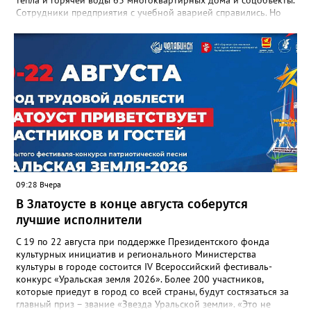
Сотрудники предприятия с учебной аварией справились. Но
участвовавшие в тренировке представители Госжилинспекции
отметили и недочёты. «Например, управляющие компании
несвоевременно приняли меры для предотвращения
“перемерзания” общей домовой тепловой сети
многоквартирного дома, отсутствовало взаимодействие с
ресурсоснабжающей организацией, ЕДДС и иными службами»,
— сообщила начальник Главного управления ГЖИ Ирина
Настенко. В следующий раз, рекомендовали в
Госжилинспекции, службы должны действовать слаженно. И
оперативно делиться информацией со всеми
заинтересованными – от поставщика тепла до конечных
потребителей.
09:28 Вчера
В Златоусте в конце августа соберутся
лучшие исполнители
С 19 по 22 августа при поддержке Президентского фонда
культурных инициатив и регионального Министерства
культуры в городе состоится IV Всероссийский фестиваль-
конкурс «Уральская земля 2026». Более 200 участников,
которые приедут в город со всей страны, будут состязаться за
главный приз – звание «Звезда Уральской земли». «Это не