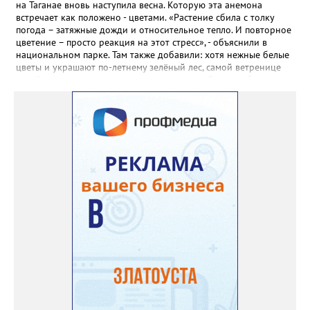
Прованса не любит «вкусную» почву. Добавляйте в посадочную
на Таганае вновь наступила весна. Которую эта анемона
яму гравий и песок – требуется хороший дренаж. В первый год
встречает как положено - цветами. «Растение сбила с толку
Екатерина рекомендует цветы убирать, чтобы силы куста
погода – затяжные дожди и относительное тепло. И повторное
пошли на наращивание корневой системы. А со второго года
цветение – просто реакция на этот стресс», - объяснили в
пусть лаванда цветёт во всю силу! Фото: Екатерина Бойко,
национальном парке. Там также добавили: хотя нежные белые
специально для «Златоуст.инфо». Обсуждение новости здесь
цветы и украшают по-летнему зелёный лес, самой ветренице
ВКОНТАКТЕ https://vk.com/newszlatoust74
такой «рецидив» пользы не приносит, а наоборот, забирает
силы перед долгой зимовкой.