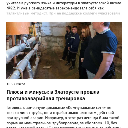
учителем русского языка и литературы в златоустовской школе
№22. И уже в семидесятые зарекомендовала себя как
талантливый методист. При её поддержке коллеги участвовали
в профессиональных конкурсах и добивались успехов.
«Благодаря её мудрому руководству в школе сформировался
сильный педагогический коллектив, объединённый общими
ценностями и любовью к своему делу. Для многих Галина
Ивановна навсегда останется не только талантливым
руководителем, но и настоящим Учителем с большой буквы», -
говорится в сообществе школы №23 во ВКонтакте. Свои
соболезнования семье Галины Ивановны выразил глава
Златоуста Олег Решетников. «Её вклад зафиксирован в
важнейших документах школы, но главное - он остался в
людях: в тех учителях, которых она поддержала, в тех
учениках, которых она вдохновила. Заслуженный учитель РФ,
«Отличник народного просвещения», обладатель медали «За
10:52 Вчера
доблестный труд», Галина Ивановна оставила не только
награды и документы, но и работающий, живой механизм
Плюсы и минусы: в Златоусте прошла
школы, который продолжает жить её принципами», - говорится
противоаварийная тренировка
в некрологе.
Готовясь к зиме, муниципальные «Коммунальные сети» не
только чинят трубы, но и отрабатывают алгоритм действий
при крупной аварии. Например, в этот раз легенда была такой:
порыв на магистральном трубопроводе, за «бортом» -10, без
тепла и горячей воды 63 многоквартирных дома и соцобъекты.