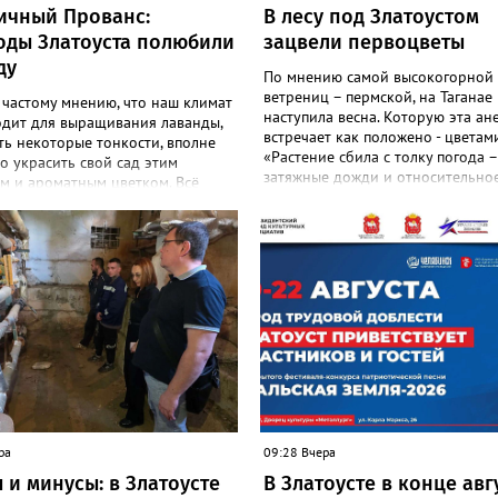
ичный Прованс:
В лесу под Златоустом
оды Златоуста полюбили
зацвели первоцветы
ду
По мнению самой высокогорной
ветрениц – пермской, на Таганае
 частому мнению, что наш климат
наступила весна. Которую эта ан
одит для выращивания лаванды,
встречает как положено - цветами
ть некоторые тонкости, вполне
«Растение сбила с толку погода –
 украсить свой сад этим
затяжные дожди и относительное
м и ароматным цветком. Всё
И повторное цветение – просто 
садоводов Златоуста стремятся
на этот стресс», - объяснили в
ь лаванду за её особую эстетику
национальном парке. Там также
 запах. «Златоуст.инфо» узнал
добавили: хотя нежные белые цв
шном опыте местных дачниц. «Я
украшают по-летнему зелёный ле
ла лаванду нежно-сиреневого
ветренице такой «рецидив» поль
о цвета из семян (на фото), -
приносит, а наоборот, забирает 
 «Златоуст.инфо» хозяйка
перед долгой зимовкой.
 дома Екатерина Бойко. –
 вдоль забора, потому что
тот цветок не любит. Вот уже
од растет и радует меня. Соседи
аженцы: аромат и до них
я. В конце лета собираю лаванду
ра
09:28 Вчера
 сушу – получаются букеты и саше
 и минусы: в Златоусте
В Златоусте в конце авг
менно. Лаванда широко