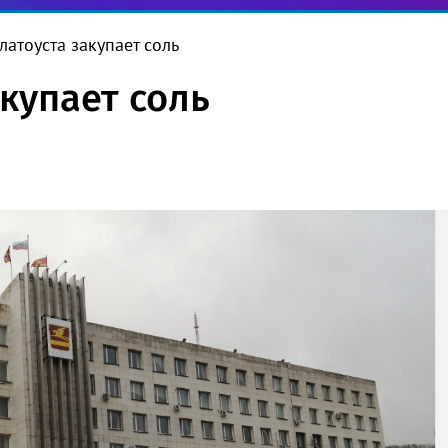
латоуста закупает соль
купает соль