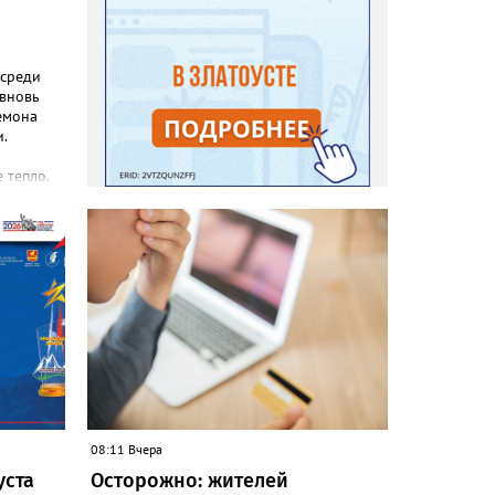
 среди
 вновь
емона
.
 тепло.
реакция
еты и
с, самой
зы не
силы
08:11 Вчера
уста
Осторожно: жителей