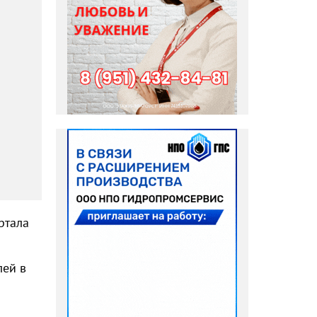
ртала
лей в