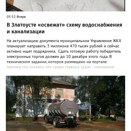
05:52 Вчера
В Златоусте «освежат» схему водоснабжения
и канализации
На актуализацию документа муниципальное Управление ЖКХ
планирует направить 3 миллиона 470 тысяч рублей и сейчас
активно ищет подрядчика. Сдать готовую работу победитель
электронных торгов должен до 10 декабря этого года. В
техническом задании, которое размещено на портале
закупки.гоу, сказано, что среди главных задач - улучшение
качества жизни и охраны здоровья златоустовцев и
повышение энергоэффективности систем. Кроме электронных
схем, исполнителю нужно разработать предложения по
строительству и реконструкции водоснабжения и канализации,
оценив размер вложений, а также представить перечень
бесхозных объектов и возможные сценарии развития этой
сферы городского хозяйства. В июне 2025 года
«Златоуст.инфо» сообщал о подобных торгах. Тогда цена
вопроса была почти в три раза выше - 9 миллионов 13 тысяч
486 рублей, а в списке работ была разработка электронной
системы ливнёвок.