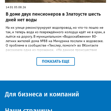
14:01 05.08.26
В доме двух пенсионеров в Златоусте шесть
дней нет воды
На их улице реконструируют водопровод, но что-то пошло не
так, и теперь вода из повреждённого колодца идёт не в кран, а
льётся на дорогу. В муниципальном «Водоснабжении» 80-
летних жителей дома №88 на Мичурина послали к водовозке.
О проблеме в сообществе «Текслер, помоги!» во ВКонтакте
рассказала одна из горожанок. «На данное происшествие
аварийная бригада до сих пор не приехала, и по словам
гл.инженера Шепелева А.Н. из обслуживающей организации
ПОКАЗАТЬ ЕЩЕ
МУП ЗГО "Златоустовское Водоснабжение" ул. Островского, 7,
никакие работы по восстановлению подачи воды в дом
проводиться не будут. Вот уже шесть дней пенсионеры без
воды!», - пишет возмущённая женщина (стиль, орфография и
пунктуация авторские). Под обращением есть комментарий
пользователя под ником Olga Vyacheslavovna. Она сообщает:
сейчас МУП «Водоснабжение» ведёт реконструкцию сетей в
Для бизнеса и компаний
посёлке и работать приходится в сложных условиях горной
местности. «К сожалению, в процессе бурения иногда
выявляются или случайно повреждаются существующие вводы
малого диаметра, - отмечает Olga Vyacheslavovna. - Зачастую
Наши страницы