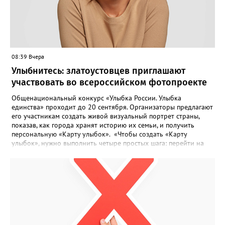
08:39 Вчера
Улыбнитесь: златоустовцев приглашают
участвовать во всероссийском фотопроекте
Общенациональный конкурс «Улыбка России. Улыбка
единства» проходит до 20 сентября. Организаторы предлагают
его участникам создать живой визуальный портрет страны,
показав, как города хранят историю их семьи, и получить
персональную «Карту улыбок». «Чтобы создать «Карту
улыбок», нужно выполнить четыре простых шага: перейти на
сайт улыбкароссии.рф и нажать кнопку «Собрать карту
улыбок»; загрузить фотографию с улыбкой – подойдёт портрет
одного человека, пары, семьи или нескольких поколений в
одном кадре; отметить один или несколько городов,
связанных с историей семьи или важными воспоминаниями;
добавить подписи к городам, кратко объяснив связь с каждым
из них, указать контакты и подтвердить согласие с правилами
проекта», - говорится в инструкции на сайте проекта. ‍Заявка
может быть семейной, а после модерации стать частью