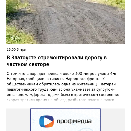
года.
13:00 Вчера
В Златоусте отремонтировали дорогу в
частном секторе
О том, что в порядок привели около 300 метров улицы 4-я
Нагорная, сообщили активисты Народного фронта. К
общественникам обратилась одна из жительниц – ветеран
педагогического труда, сейчас она ухаживает за супругом-
инвалидом. «Дорога годами была в критическом состоянии:
скорая тратила время на объезд разбитого полотна, такси
порой отказывались пробираться к домам, щадя подвеску, а
однажды реанимация не смогла добраться до больного.
Жители писали в администрацию города и другие инстанции,
пытались ремонтировать дорогу своими силами – всё тщетно»,
– рассказали в ОНФ. Общественники подчеркнули: именно