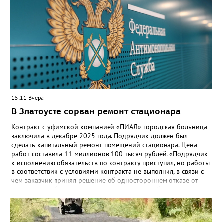
безопасную государственную экосистему. Предполагается, что
переход пройдёт максимально комфортно для пользователей».
Привычные функции - оценки, расписание, домашние задания,
связь с учителями, знакомые пользователям экосистемы
«Госуслуги Моя школа», не просто сохранятся, они будут
собраны в одном месте, подчеркнули в ведомстве. Причём в
этом случае переход на ТОР станет вообще незаметным.
15:11 Вчера
В Златоусте сорван ремонт стационара
Контракт с уфимской компанией «ПИАЛ» городская больница
заключила в декабре 2025 года. Подрядчик должен был
сделать капитальный ремонт помещений стационара. Цена
работ составила 11 миллионов 100 тысяч рублей. «Подрядчик
к исполнению обязательств по контракту приступил, но работы
в соответствии с условиями контракта не выполнил, в связи с
чем заказчик принял решение об одностороннем отказе от
исполнения обязательств по контракту», – сообщили в
Челябинском УФАС. Антимонопольная служба приняла
решение включить ООО «ПИАЛ» в реестр недобросовестных
поставщиков. В чёрном списке уфимский подрядчик будет два