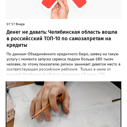
визуального архива проекта. 20 участников обещают
пригласить на итоговую фотосессию в Москве. Персональную
«Карту улыбок», которую можно скачать, сохранить и
опубликовать в социальных сетях, отмечают в оргкомитете,
07:57 Вчера
получат все, кто улыбнулся.
Денег не давать: Челябинская область вошла
в российсский ТОП-10 по самозапретам на
кредиты
По данным Объединённого кредитного бюро, заявку на такую
услугу с момента запуска сервиса подали больше 680 тысяч
человек, по этому показателю регион занимает девятое место в
соответствующем российском рейтинге. Только в июле от
жителей Челябинской области поступило 18 тысяч 720
заявлений на установку ограничений и около 6700 — на их
снятие. В целом не давать им взаймы сегодня просят 543 с
лишним тысячи человек. Почти 89 тысяч за это время решили
запрет отозвать. При этом, утверждают аналитики бюро,
примерно каждый пятый из тех, кто установил самозапрет,
никогда кредиты не брал, столько же погасили долги недавно,
а больше половины имеют долговые обязательства сейчас.