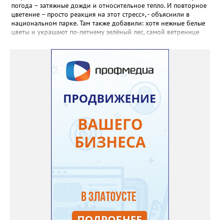
Екатерина рекомендует цветы убирать, чтобы силы куста
погода – затяжные дожди и относительное тепло. И повторное
пошли на наращивание корневой системы. А со второго года
цветение – просто реакция на этот стресс», - объяснили в
пусть лаванда цветёт во всю силу! Фото: Екатерина Бойко,
национальном парке. Там также добавили: хотя нежные белые
специально для «Златоуст.инфо». Обсуждение новости здесь
цветы и украшают по-летнему зелёный лес, самой ветренице
ВКОНТАКТЕ https://vk.com/newszlatoust74
такой «рецидив» пользы не приносит, а наоборот, забирает
силы перед долгой зимовкой.