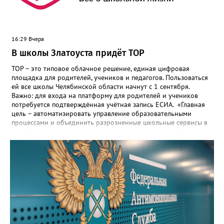
16:29 Вчера
В школы Златоуста придёт ТОР
ТОР – это типовое облачное решение, единая цифровая
площадка для родителей, учеников и педагогов. Пользоваться
ей все школы Челябинской области начнут с 1 сентября.
Важно: для входа на платформу для родителей и учеников
потребуется подтверждённая учётная запись ЕСИА. «Главная
цель – автоматизировать управление образовательными
процессами и объединить разрозненные школьные сервисы в
одну безопасную государственную экосистему, - сообщили в
региональном министерстве образования. - Платформа ТОР
“Моя школа” объединит все школьные сервисы в единую
безопасную государственную экосистему. Предполагается, что
переход пройдёт максимально комфортно для пользователей».
Привычные функции - оценки, расписание, домашние задания,
связь с учителями, знакомые пользователям экосистемы
«Госуслуги Моя школа», не просто сохранятся, они будут
собраны в одном месте, подчеркнули в ведомстве. Причём в
этом случае переход на ТОР станет вообще незаметным.