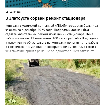
15:11 Вчера
В Златоусте сорван ремонт стационара
Контракт с уфимской компанией «ПИАЛ» городская больница
заключила в декабре 2025 года. Подрядчик должен был
сделать капитальный ремонт помещений стационара. Цена
работ составила 11 миллионов 100 тысяч рублей. «Подрядчик
к исполнению обязательств по контракту приступил, но работы
в соответствии с условиями контракта не выполнил, в связи с
чем заказчик принял решение об одностороннем отказе от
исполнения обязательств по контракту», – сообщили в
Челябинском УФАС. Антимонопольная служба приняла
решение включить ООО «ПИАЛ» в реестр недобросовестных
поставщиков. В чёрном списке уфимский подрядчик будет два
года.