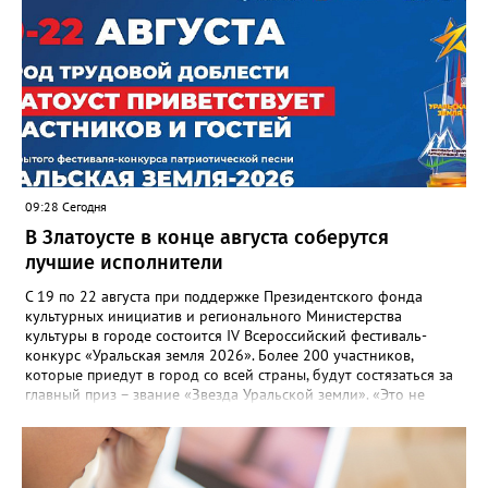
09:28 Сегодня
В Златоусте в конце августа соберутся
лучшие исполнители
С 19 по 22 августа при поддержке Президентского фонда
культурных инициатив и регионального Министерства
культуры в городе состоится IV Всероссийский фестиваль-
конкурс «Уральская земля 2026». Более 200 участников,
которые приедут в город со всей страны, будут состязаться за
главный приз – звание «Звезда Уральской земли». «Это не
просто конкурс, а четыре дня живого творчества:
прослушивания участников, мастер-классы от ведущих
наставников, выступления победителей прошлых лет и
приглашённых артистов», - сообщает оргкомитет. Вход на все