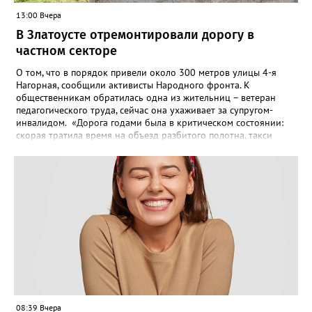
13:00 Вчера
В Златоусте отремонтировали дорогу в
частном секторе
О том, что в порядок привели около 300 метров улицы 4-я
Нагорная, сообщили активисты Народного фронта. К
общественникам обратилась одна из жительниц – ветеран
педагогического труда, сейчас она ухаживает за супругом-
инвалидом. «Дорога годами была в критическом состоянии:
скорая тратила время на объезд разбитого полотна, такси
порой отказывались пробираться к домам, щадя подвеску, а
однажды реанимация не смогла добраться до больного.
Жители писали в администрацию города и другие инстанции,
пытались ремонтировать дорогу своими силами – всё тщетно»,
– рассказали в ОНФ. Общественники подчеркнули: именно
они добились, чтобы участок разровняли и отсыпали. Для
этого потребовалось обратиться в мэрию Златоуста.
08:39 Вчера