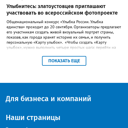
Улыбнитесь: златоустовцев приглашают
участвовать во всероссийском фотопроекте
Общенациональный конкурс «Улыбка России. Улыбка
единства» проходит до 20 сентября. Организаторы предлагают
его участникам создать живой визуальный портрет страны,
показав, как города хранят историю их семьи, и получить
персональную «Карту улыбок». «Чтобы создать «Карту
улыбок», нужно выполнить четыре простых шага: перейти на
сайт улыбкароссии.рф и нажать кнопку «Собрать карту
улыбок»; загрузить фотографию с улыбкой – подойдёт портрет
ПОКАЗАТЬ ЕЩЕ
одного человека, пары, семьи или нескольких поколений в
одном кадре; отметить один или несколько городов,
связанных с историей семьи или важными воспоминаниями;
добавить подписи к городам, кратко объяснив связь с каждым
из них, указать контакты и подтвердить согласие с правилами
проекта», - говорится в инструкции на сайте проекта. ‍Заявка
может быть семейной, а после модерации стать частью
Для бизнеса и компаний
визуального архива проекта. 20 участников обещают
пригласить на итоговую фотосессию в Москве. Персональную
«Карту улыбок», которую можно скачать, сохранить и
опубликовать в социальных сетях, отмечают в оргкомитете,
Наши страницы
получат все, кто улыбнулся.