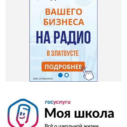
цикл выставок одного экспоната «Артефакт из прошлого»:
«Русский кремниевый кавалерийский пистолет образца 1839
года». В течение дня, в палаточном лагере на берегу Ая близ
села Веселовка – VI открытый городской фестиваль авторской
песни и поэзии имени Юрия Зыкова «На арбузных корках». В
11-00 в ДОЛ «Горный», «Металлург», «Лесная сказка» -
спортивный праздник «День физкультурника». С 11-00 до 19-
00 в библиотеке «Окна» - книжная выставка «Дачные
истории». В кинотеатрах города, по расписанию сеансов –
премьеры недели: «Старый орёл» (12+), «За любовь» (16+),
«Всё, что мы потеряли» (18+). По «Пушкинской карте»: «Мой
дикий друг. Возвращение домой» (6+), «На деревню
дедушке-2» (6+), «Старый орёл» (12+). Обсуждение новости
здесь ВКОНТАКТЕ https://vk.com/newszlatoust74