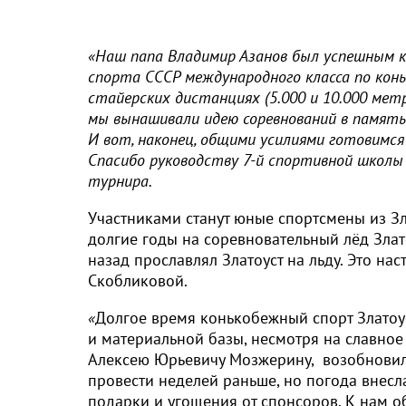
«Наш папа Владимир Азанов был успешным к
спорта СССР международного класса по коньк
стайерских дистанциях (5.000 и 10.000 мет
мы вынашивали идею соревнований в память 
И вот, наконец, общими усилиями готовимс
Спасибо руководству 7-й спортивной школы 
турнира.
Участниками станут юные спортсмены из Зла
долгие годы на соревновательный лёд Злато
назад прославлял Златоуст на льду. Это н
Скобликовой.
«
Долгое время конькобежный спорт Златоус
и материальной базы, несмотря на славное
Алексею Юрьевичу Мозжерину, возобновили
провести неделей раньше, но погода внесла
подарки и угощения от спонсоров. К нам о