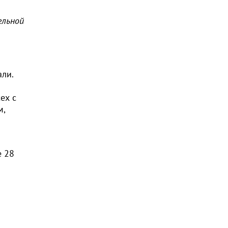
ельной
али.
ех с
м,
е 28