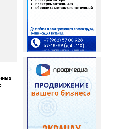
ичных
о
а