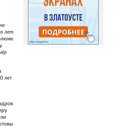
на
го лет
лкове.
.
нёр
а
0 лет
кадров
еру
али
Готовы