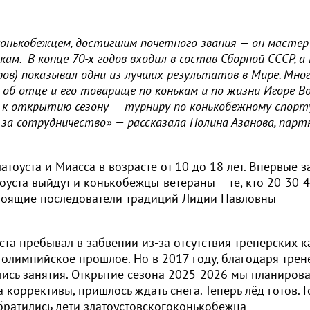
онькобежцем, достигшим почетного звания — он мастер
ам. В конце 70-х годов входил в состав Сборной СССР, а 
ров) показывал одни из лучших результатов в Мире. Мно
об отце и его товарище по конькам и по жизни Игоре Во
я к открытию сезону — турниру по конькобежному спорту
за сотрудничество» — рассказала Полина Азанова, парт
тоуста и Миасса в возрасте от 10 до 18 лет. Впервые з
уста выйдут и конькобежцы-ветераны – те, кто 20-30-4
астоящие последователи традиций Лидии Павловны
та пребывал в забвении из-за отсутствия тренерских 
 олимпийское прошлое. Но в 2017 году, благодаря трен
сь занятия. Открытие сезона 2025-2026 мы планиров
 коррективы, пришлось ждать снега. Теперь лёд готов. 
братились дети златоустовскогоконькобежца