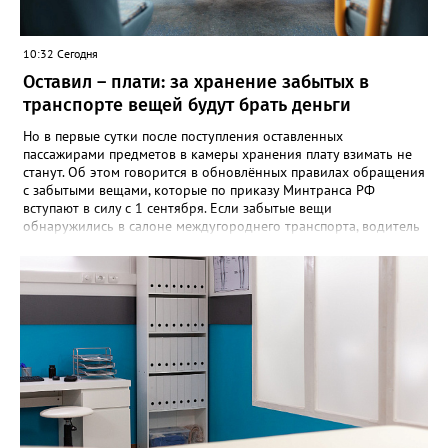
10:32 Сегодня
Оставил – плати: за хранение забытых в
транспорте вещей будут брать деньги
Но в первые сутки после поступления оставленных
пассажирами предметов в камеры хранения плату взимать не
станут. Об этом говорится в обновлённых правилах обращения
с забытыми вещами, которые по приказу Минтранса РФ
вступают в силу с 1 сентября. Если забытые вещи
обнаружились в салоне междугороднего транспорта, водитель
или кондуктор обязаны передать их уполномоченному лицу
владельца автовокзала в конечном пункте маршрута либо
перевозчику. После чего вещи направляют в бюро находок.
Чтобы вернуть забытое, пассажиру придётся подтвердить
право собственности, подробно описав вещь и указав особые
приметы. Златоустовцам, оставившим вещи в городском
транспорте, советуют обращаться по телефонам +7 (3513) 666-
462 – если пропажа произошла в автобусе, +7 (3513) 673-292 –
если в трамвае. «Также уточнить информацию о забытых
вещах можно по адресу: Златоуст, улица Карла Маркса, 2, -
напоминают в муниципальном «Автохозяйстве». - Не
откладывайте звонок — возможно, ваши вещи уже найдены!»