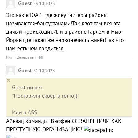
Guest
29.10.2025
Это как в ЮАР -где живут нигеры районы
называются-бантустанами!Так квот там вся эта
дичь и происходит.Или в районе Гарлем в Нью-
Йорке где такая же нарконечисть живёт!Так что
нам есть чем гордиться.
Имя
Цитировать
0
Guest
31.10.2025
Guest пишет:
"Построили сквер в гетто))"
Иди в ASS
Айнзац команды- Ваффен СС-ЗАПРЕТИЛИ КАК
ПРЕСТУПНУЮ ОРГАНИЗАЦИЮ!