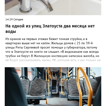
14:29 Сегодня
На одной из улиц Златоуста два месяца нет
воды
Из кранов на первых этажах бежит тонкая струйка, а в
квартирах выше нет ни капли. Жильцы домов с 25 по 39-й
улицы Риты Сергеевой просят помощи у губернатора, потому
что в Златоусте их никто не слышит. «В водоканале как всегда
трубки не берут. В Жилищную инспекцию написана жалоба, но
её будут рассматривать месяц. УК, которая есть у нас только на
бумаге, находится в Екатеринбурге. Никому до нас нет дела,
как живут люди без воды. На Кирова, возле бомбоубежища из-
под асфальта хлещет вода, но Водоканал не мог найти утечку,
это нам было сказано ранее», - говорится в обращении,
которое горожане оставили в сообществе «Текслер, помоги!»
во ВКонтакте (стиль, орфография и пунктуация авторские). Под
обращением есть видео – его автор под ником Елена
Александровна, прогулявшись по улице Кирова, приходит к
«источнику», откуда начинается поток. Официальных
комментариев под обращением пока нет.