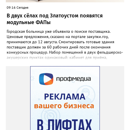
09:16 Сегодня
В двух сёлах под Златоустом появятся
модульные ФАПы
Городская больница уже объявила о поиске поставщика.
Ценовые предложения, сказано на портале закупки.гоу,
принимаются до 12 августа. Смонтировать готовые здания
поставщик должен за 60 рабочих дней после окончания
конкурсных процедур. Набор помещений в двух фельдшерско-
акушерских пунктах одинаковый: кабинет для приёма,
процедурная, комната ожидания для посетителей, санузел, а
также комната для хранения лекарственных препаратов и
другие вспомогательные. В Веселовке новый ФАП
расположится на участке №58 по улице Ленина, в Кувашах –
на Советской, 79.