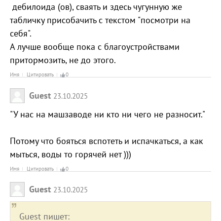
дебилоида (ов), сваять и здесь чугунную же
табличку присобачить с текстом "посмотри на
себя".
А лучше вообще пока с благоустройствами
притормозить, не до этого.
Имя
Цитировать
0
Guest
23.10.2025
"У нас на машзаводе ни кто ни чего не разносит."
Потому что бояться вспотеть и испачкаться, а как
мыться, воды то горячей нет )))
Имя
Цитировать
0
Guest
23.10.2025
Guest пишет: