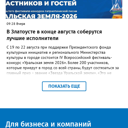
оперативно делиться информацией со всеми
заинтересованными – от поставщика тепла до конечных
потребителей.
09:28 Вчера
В Златоусте в конце августа соберутся
лучшие исполнители
С 19 по 22 августа при поддержке Президентского фонда
культурных инициатив и регионального Министерства
культуры в городе состоится IV Всероссийский фестиваль-
конкурс «Уральская земля 2026». Более 200 участников,
которые приедут в город со всей страны, будут состязаться за
главный приз – звание «Звезда Уральской земли». «Это не
просто конкурс, а четыре дня живого творчества:
прослушивания участников, мастер-классы от ведущих
ПОКАЗАТЬ ЕЩЕ
наставников, выступления победителей прошлых лет и
приглашённых артистов», - сообщает оргкомитет. Вход на все
фестивальные мероприятия будет свободным. В 2025 году в
фестивале участвовали 26 финалистов из городов
Челябинской, Свердловской, Курганской, Оренбургской
областей, Ханты-Мансийского автономного округа и
Республики Башкортостан. Приглашённой звездой стал
Для бизнеса и компаний
идейный вдохновитель, организатор фестиваля, эстрадный