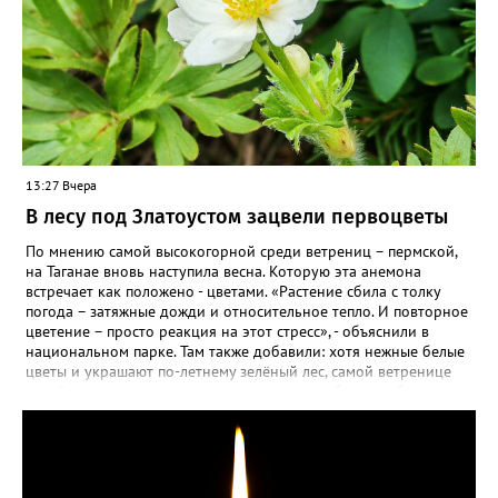
13:27 Вчера
В лесу под Златоустом зацвели первоцветы
По мнению самой высокогорной среди ветрениц – пермской,
на Таганае вновь наступила весна. Которую эта анемона
встречает как положено - цветами. «Растение сбила с толку
погода – затяжные дожди и относительное тепло. И повторное
цветение – просто реакция на этот стресс», - объяснили в
национальном парке. Там также добавили: хотя нежные белые
цветы и украшают по-летнему зелёный лес, самой ветренице
такой «рецидив» пользы не приносит, а наоборот, забирает
силы перед долгой зимовкой.