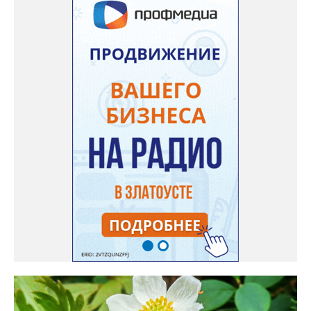
дома Екатерина Бойко. – Посадила вдоль забора, потому что
низины этот цветок не любит. Вот уже второй год растет и
радует меня. Соседи просят саженцы: аромат и до них
доносится. В конце лета собираю лаванду в пучки, сушу –
получаются букеты и саше одновременно. Лаванда широко
используется и в кулинарии». Семена, отметила собеседница
нашего портала, у неё были сорта «Вознесенская узколистная».
Только она хорошо зимует без укрытия. Всхожесть оказалась
на удивление хорошей: из пяти семян из каждой пачки четыре
взошли даже без стратификации. После покупки (по весне)
садовод советует сразу убрать семена в холодильник на два
месяца, а место посадки - мульчировать мелкой корой. Семена
самосевом в ней отлично прорастают. Если иногда срезать
сухие цветы и стряхивать семена вокруг куртины, лаванда
весной прорастет сама. Ещё один секрет – этот символ
Прованса не любит «вкусную» почву. Добавляйте в посадочную
яму гравий и песок – требуется хороший дренаж. В первый год
Екатерина рекомендует цветы убирать, чтобы силы куста
пошли на наращивание корневой системы. А со второго года
пусть лаванда цветёт во всю силу! Фото: Екатерина Бойко,
специально для «Златоуст.инфо». Обсуждение новости здесь
ВКОНТАКТЕ https://vk.com/newszlatoust74