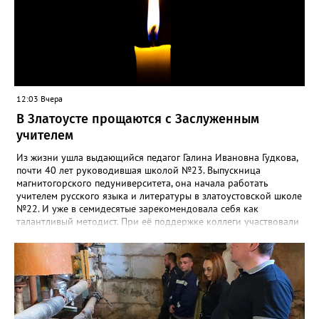
12:03 Вчера
В Златоусте прощаются с Заслуженным
учителем
Из жизни ушла выдающийся педагог Галина Ивановна Гудкова,
почти 40 лет руководившая школой №23. Выпускница
магнитогорского педуниверситета, она начала работать
учителем русского языка и литературы в златоустовской школе
№22. И уже в семидесятые зарекомендовала себя как
талантливый методист. При её поддержке коллеги участвовали
в профессиональных конкурсах и добивались успехов.
«Благодаря её мудрому руководству в школе сформировался
сильный педагогический коллектив, объединённый общими
ценностями и любовью к своему делу. Для многих Галина
Ивановна навсегда останется не только талантливым
руководителем, но и настоящим Учителем с большой буквы», -
говорится в сообществе школы №23 во ВКонтакте. Свои