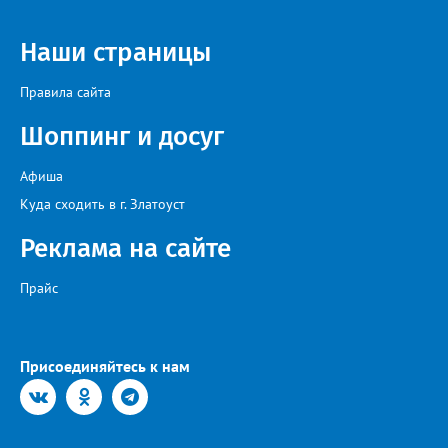
певец, победитель главного патриотического конкурса страны
«Солдатский конверт», лауреат премии в области культуры и
искусства «Золотая лира», участник телевизионных проектов
Наши страницы
на Первом канале, обладатель звания «Голос страны» Алексей
Ковин.
Правила сайта
Шоппинг и досуг
Афиша
Куда сходить в г. Златоуст
Реклама на сайте
Прайс
Присоединяйтесь к нам