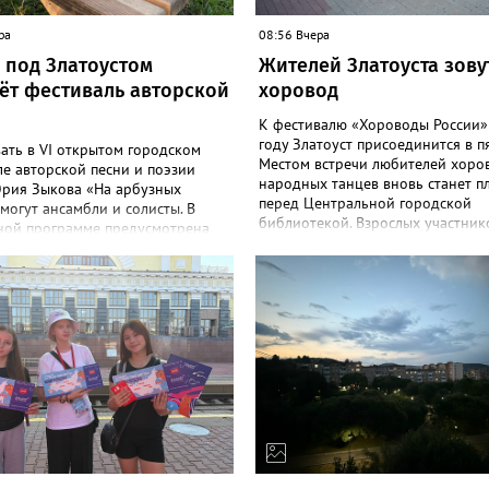
ра
08:56 Вчера
е под Златоустом
Жителей Златоуста зову
ёт фестиваль авторской
хоровод
К фестивалю «Хороводы России»
году Златоуст присоединится в п
ать в VI открытом городском
Местом встречи любителей хоро
е авторской песни и поэзии
народных танцев вновь станет 
рия Зыкова «На арбузных
перед Центральной городской
могут ансамбли и солисты. В
библиотекой. Взрослых участник
ной программе предусмотрена
будут ждать в четверг, 14 августа,
я для исполнителей до 18 лет.
детей – в 10:30. «Учитывая боль
аль является традиционным
количество новых национальных
м мероприятием, участие и вход
и хороводов в программе, насто
валь бесплатные. Экологический
рекомендуем познакомиться с н
300 рублей», - сообщают
репетициях, которые пройдут 6 (
аторы. «Фестивалить» горожан
и 11 (вторник) августа в 18:00 н
ют с 8 по 9 августа в палаточном
площади, - сообщают организато
а берегу реки Ай. Добраться туда
добавляют: - Репетиции состоятся
а рейсовом автобусе до
любую погоду! Если не на откры
и – он отправится в 6:35, 13:21 и
воздухе, то в большом зале на 5
 автовокзала. Кроме того, от
этаже». Праздники для детей и в
ьной библиотеки до села будут
в этом году будут объединены 
вать маршрутные такси. Время