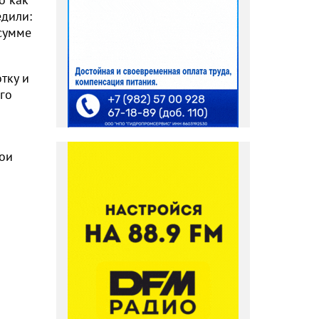
едили:
 сумме
тку и
го
ои