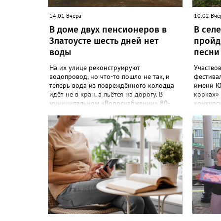
14:01 Вчера
10:02 Вче
В доме двух пенсионеров в
В сел
Златоусте шесть дней нет
пройд
воды
песни
На их улице реконструируют
Участвов
водопровод, но что-то пошло не так, и
фестивал
теперь вода из повреждённого колодца
имени Ю
идёт не в кран, а льётся на дорогу. В
корках» 
муниципальном «Водоснабжении» 80-
конкурс
летних жителей дома №88 на Мичурина
номинаци
послали к водовозке. О проблеме в
«Фестив
сообществе «Текслер, помоги!» во
открыты
ВКонтакте рассказала одна из
на Фести
горожанок. «На данное происшествие
сбор от 
аварийная бригада до сих пор не
организ
приехала, и по словам гл.инженера
приглаша
Шепелева А.Н. из обслуживающей
лагере н
организации МУП ЗГО "Златоустовское
можно н
Водоснабжение" ул. Островского, 7,
Веселовк
никакие работы по восстановлению
18:01 от
подачи воды в дом проводиться не будут.
Централ
Вот уже шесть дней пенсионеры без
курсиро