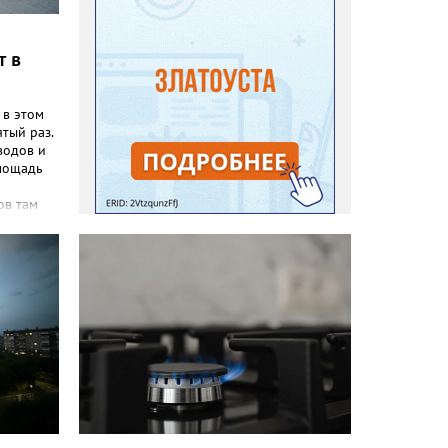
т в
 в этом
ятый раз.
водов и
площадь
ов там
 в 18:00,
шое
 танцев
ятельно
ими на
четверг)
а той же
ры. И
 в
том
-ом
зрослых
общим