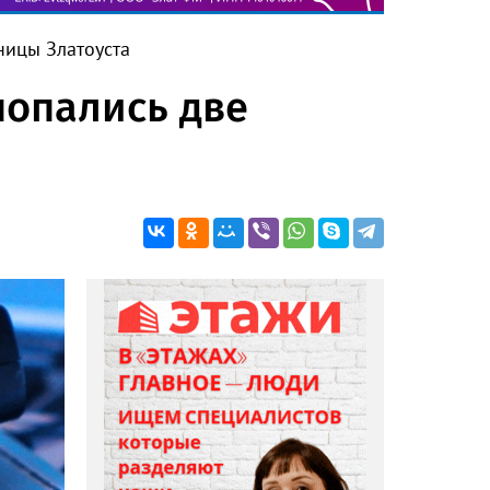
ницы Златоуста
попались две