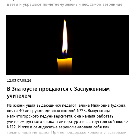
специально для «Златоуст.инфо». Обсуждение новости здесь
цветы и украшают по-летнему зелёный лес, самой ветренице
ВКОНТАКТЕ https://vk.com/newszlatoust74
такой «рецидив» пользы не приносит, а наоборот, забирает
силы перед долгой зимовкой.
12:03 07.08.26
В Златоусте прощаются с Заслуженным
учителем
Из жизни ушла выдающийся педагог Галина Ивановна Гудкова,
почти 40 лет руководившая школой №23. Выпускница
магнитогорского педуниверситета, она начала работать
учителем русского языка и литературы в златоустовской школе
№22. И уже в семидесятые зарекомендовала себя как
талантливый методист. При её поддержке коллеги участвовали