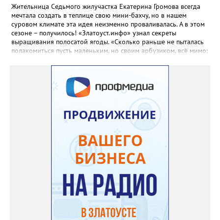
Жительница Седьмого жилучастка Екатерина Громова всегда
мечтала создать в теплице свою мини-бахчу, но в нашем
суровом климате эта идея неизменно проваливалась. А в этом
сезоне – получилось! «Златоуст.инфо» узнал секреты
выращивания полосатой ягоды. «Сколько раньше не пыталась
полакомиться пусть маленьким, но своим арбузиком, всё мимо:
вырастали до размера бобов и отваливались, - поделилась со
«Златоуст.инфо» садовод. – В этом году посадила сорт так
называемых северных арбузов – «Юлия», а также «Коккоро»
(он жёлтый и, говорят, очень сладкий). Вот уже первый на пару
кило вызрел. Чтобы не оборвал плеть, подвешиваю своих
полосатиков в сетках из-под овощей или авоськах,
подкармливаю. Не терпится попробовать!». Опытные
бахчеводы из южных регионов в соцсетях посоветовали нашей
землячке: арбуз будет созревшим не раньше, чем с его кожуры
пропадет матовость (станет глянцевым). По срокам опыления
норма зрелости для «Коккоро» - не менее 42 дней от завязи
размером с грецкий орех. Екатерина выяснила у знающих
людей и причину своих неудач – её сеянцы не опылялись, и это
нужно было делать самостоятельно. «Мужской» цветочек для
этого прикладывают к «женскому» - тычинку к пестику. Фото:
Екатерина Громова, специально для «Златоуст.инфо».
Обсуждение новости здесь
ВКОНТАКТЕ https://vk.com/newszlatoust74