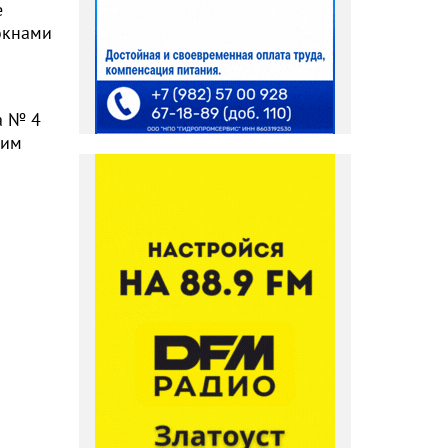
е
 окнами
а № 4
жим