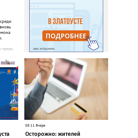
 среди
 вновь
емона
.
 тепло.
реакция
еты и
с, самой
зы не
силы
08:11 Вчера
уста
Осторожно: жителей