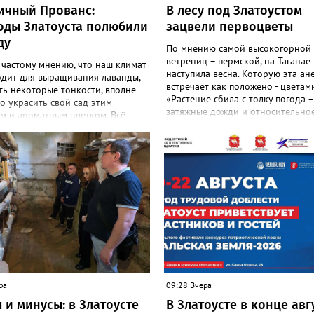
ичный Прованс:
В лесу под Златоустом
оды Златоуста полюбили
зацвели первоцветы
ду
По мнению самой высокогорной
ветрениц – пермской, на Таганае
 частому мнению, что наш климат
наступила весна. Которую эта ан
одит для выращивания лаванды,
встречает как положено - цветами
ть некоторые тонкости, вполне
«Растение сбила с толку погода –
 украсить свой сад этим
затяжные дожди и относительное
м и ароматным цветком. Всё
И повторное цветение – просто 
садоводов Златоуста стремятся
на этот стресс», - объяснили в
ь лаванду за её особую эстетику
национальном парке. Там также
 запах. «Златоуст.инфо» узнал
добавили: хотя нежные белые цв
шном опыте местных дачниц. «Я
украшают по-летнему зелёный ле
ла лаванду нежно-сиреневого
ветренице такой «рецидив» поль
о цвета из семян (на фото), -
приносит, а наоборот, забирает 
 «Златоуст.инфо» хозяйка
перед долгой зимовкой.
 дома Екатерина Бойко. –
 вдоль забора, потому что
тот цветок не любит. Вот уже
од растет и радует меня. Соседи
аженцы: аромат и до них
я. В конце лета собираю лаванду
ра
09:28 Вчера
 сушу – получаются букеты и саше
 и минусы: в Златоусте
В Златоусте в конце авг
менно. Лаванда широко