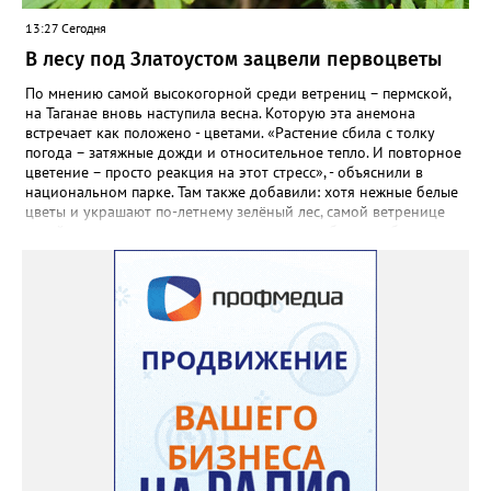
садовод советует сразу убрать семена в холодильник на два
13:27 Сегодня
месяца, а место посадки - мульчировать мелкой корой. Семена
самосевом в ней отлично прорастают. Если иногда срезать
В лесу под Златоустом зацвели первоцветы
сухие цветы и стряхивать семена вокруг куртины, лаванда
весной прорастет сама. Ещё один секрет – этот символ
По мнению самой высокогорной среди ветрениц – пермской,
Прованса не любит «вкусную» почву. Добавляйте в посадочную
на Таганае вновь наступила весна. Которую эта анемона
яму гравий и песок – требуется хороший дренаж. В первый год
встречает как положено - цветами. «Растение сбила с толку
Екатерина рекомендует цветы убирать, чтобы силы куста
погода – затяжные дожди и относительное тепло. И повторное
пошли на наращивание корневой системы. А со второго года
цветение – просто реакция на этот стресс», - объяснили в
пусть лаванда цветёт во всю силу! Фото: Екатерина Бойко,
национальном парке. Там также добавили: хотя нежные белые
специально для «Златоуст.инфо». Обсуждение новости здесь
цветы и украшают по-летнему зелёный лес, самой ветренице
ВКОНТАКТЕ https://vk.com/newszlatoust74
такой «рецидив» пользы не приносит, а наоборот, забирает
силы перед долгой зимовкой.