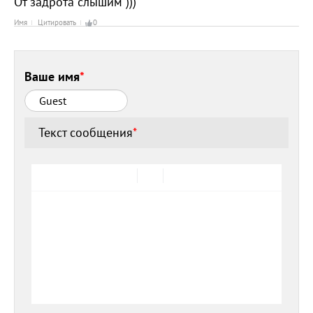
От задрота слышим )))
Имя
Цитировать
0
Ваше имя
*
Текст сообщения
*