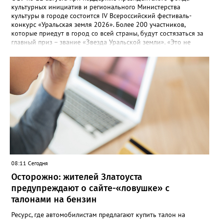
культурных инициатив и регионального Министерства
культуры в городе состоится IV Всероссийский фестиваль-
конкурс «Уральская земля 2026». Более 200 участников,
которые приедут в город со всей страны, будут состязаться за
главный приз – звание «Звезда Уральской земли». «Это не
просто конкурс, а четыре дня живого творчества:
прослушивания участников, мастер-классы от ведущих
наставников, выступления победителей прошлых лет и
приглашённых артистов», - сообщает оргкомитет. Вход на все
фестивальные мероприятия будет свободным. В 2025 году в
фестивале участвовали 26 финалистов из городов
Челябинской, Свердловской, Курганской, Оренбургской
областей, Ханты-Мансийского автономного округа и
Республики Башкортостан. Приглашённой звездой стал
идейный вдохновитель, организатор фестиваля, эстрадный
певец, победитель главного патриотического конкурса страны
«Солдатский конверт», лауреат премии в области культуры и
искусства «Золотая лира», участник телевизионных проектов
08:11 Сегодня
на Первом канале, обладатель звания «Голос страны» Алексей
Ковин.
Осторожно: жителей Златоуста
предупреждают о сайте-«ловушке» с
талонами на бензин
Ресурс, где автомобилистам предлагают купить талон на