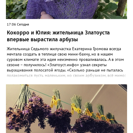
17:06 Сегодня
Кокорро и Юлия: жительница Златоуста
впервые вырастила арбузы
Жительница Седьмого жилучастка Екатерина Громова всегда
мечтала создать в теплице свою мини-бахчу, но в нашем
суровом климате эта идея неизменно проваливалась. А в этом
сезоне – получилось! «Златоуст.инфо» узнал секреты
выращивания полосатой ягоды. «Сколько раньше не пыталась
полакомиться пусть маленьким, но своим арбузиком, всё мимо:
вырастали до размера бобов и отваливались, - поделилась со
«Златоуст.инфо» садовод. – В этом году посадила сорт так
называемых северных арбузов – «Юлия», а также «Коккоро»
(он жёлтый и, говорят, очень сладкий). Вот уже первый на пару
кило вызрел. Чтобы не оборвал плеть, подвешиваю своих
полосатиков в сетках из-под овощей или авоськах,
подкармливаю. Не терпится попробовать!». Опытные
бахчеводы из южных регионов в соцсетях посоветовали нашей
землячке: арбуз будет созревшим не раньше, чем с его кожуры
пропадет матовость (станет глянцевым). По срокам опыления