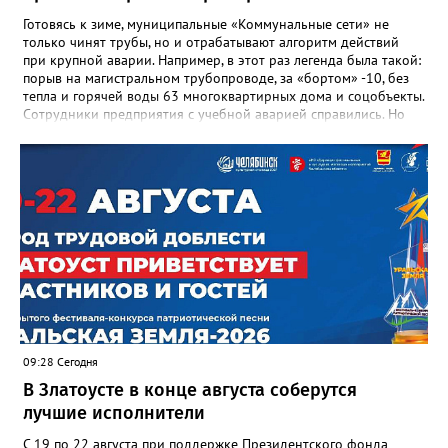
Готовясь к зиме, муниципальные «Коммунальные сети» не
только чинят трубы, но и отрабатывают алгоритм действий
при крупной аварии. Например, в этот раз легенда была такой:
порыв на магистральном трубопроводе, за «бортом» -10, без
тепла и горячей воды 63 многоквартирных дома и соцобъекты.
Сотрудники предприятия с учебной аварией справились. Но
участвовавшие в тренировке представители Госжилинспекции
отметили и недочёты. «Например, управляющие компании
несвоевременно приняли меры для предотвращения
“перемерзания” общей домовой тепловой сети
многоквартирного дома, отсутствовало взаимодействие с
ресурсоснабжающей организацией, ЕДДС и иными службами»,
— сообщила начальник Главного управления ГЖИ Ирина
Настенко. В следующий раз, рекомендовали в
Госжилинспекции, службы должны действовать слаженно. И
оперативно делиться информацией со всеми
заинтересованными – от поставщика тепла до конечных
потребителей.
09:28 Сегодня
В Златоусте в конце августа соберутся
лучшие исполнители
С 19 по 22 августа при поддержке Президентского фонда