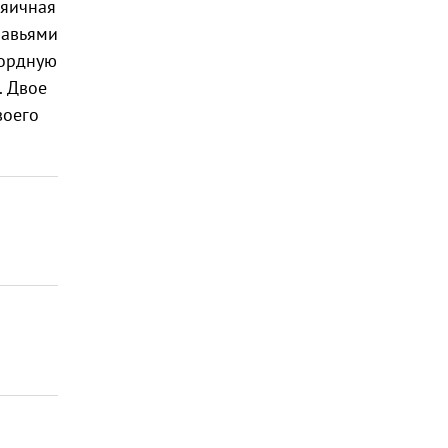
 яичная
равьями
кордную
. Двое
воего