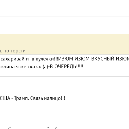
 по горсти
х засахаривай и в кулёчки!!!ИЗЮМ ИЗЮМ-ВКУСНЫЙ ИЗЮМ
на я же сказал(а)-В ОЧЕРЕДЬ!!!!!
США - Трамп. Связь налицо!!!!