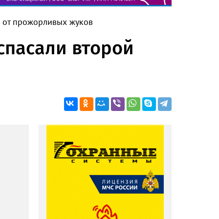
б от прожорливых жуков
 спасали второй