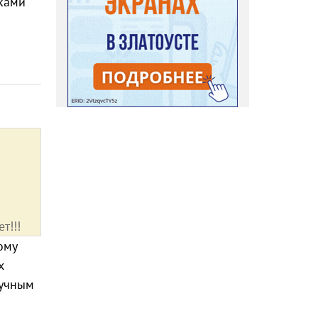
зками
т!!!
ому
х
ручным