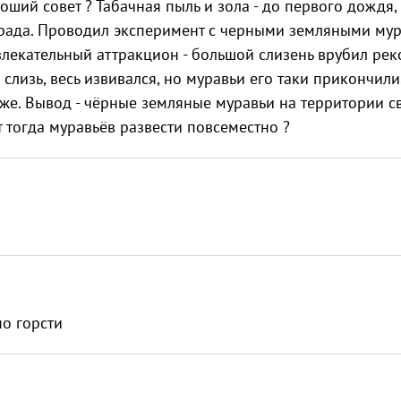
роший совет ? Табачная пыль и зола - до первого дождя,
града. Проводил эксперимент с черными земляными му
 увлекательный аттракцион - большой слизень врубил ре
 слизь, весь извивался, но муравьи его таки прикончили
же. Вывод - чёрные земляные муравьи на территории с
 тогда муравьёв развести повсеместно ?
о горсти