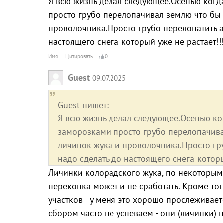
Я всю жизнь делал следующее.Осенью когд
просто грубо перелопачивал землю что бы
проволочника.Просто грубо перелопатить а
настоящего снега-который уже не растает!!!
Имя
Цитировать
0
Guest
09.07.2025
Guest пишет:
Я всю жизнь делал следующее.Осенью ко
заморозками просто грубо перелопачив
личинок жука и проволочника.Просто гру
надо сделать до настоящего снега-который
Личинки колорадского жука, по некоторым 
перекопка может и не сработать. Кроме тог
участков - у меня это хорошо прослеживает
сбором часто не успеваем - они (личинки)