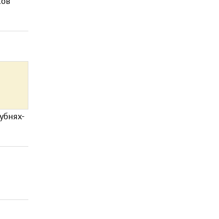
ков
убнях-