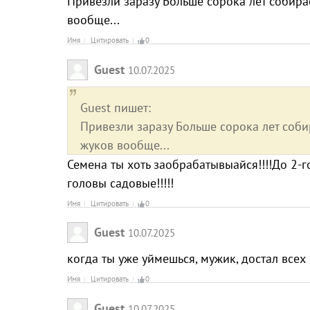
Привезли заразу Больше сорока лет собира
вообще...
Имя
Цитировать
0
Guest
10.07.2025
Guest пишет:
Привезли заразу Больше сорока лет соби
жуков вообще...
Семена ты хоть заобрабатывыайся!!!!До 2-г
головы садовые!!!!!
Имя
Цитировать
0
Guest
10.07.2025
когда ты уже уймешься, мужик, достал все
Имя
Цитировать
0
Guest
10.07.2025