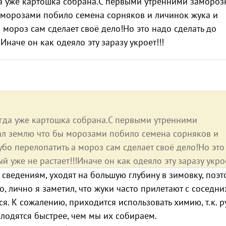
а уже картошка собрана.С первыми утренними заморо
 морозами побило семена сорняков и личинок жука и
 мороз сам сделает своё дело!Но это надо сделать до
Иначе он как одеяло эту заразу укроет!!!
гда уже картошка собрана.С первыми утренними
ал землю что бы морозами побило семена сорняков и
бо перелопатить а мороз сам сделает своё дело!Но это
 уже не растает!!!Иначе он как одеяло эту заразу укрое
сведениям, уходят на большую глубину в зимовку, поэт
о, лично я заметил, что жуки часто прилетают с соседни
ся. К сожалению, приходится использовать химию, т.к. 
 плодятся быстрее, чем мы их собираем.