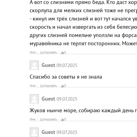
А вот со слизнями прямо беда. Кто даст хо
скорлупа для мелких слизней тоже не пре
- кинул им трёх слизней и вот тут начался
скорость и начал извергать из себя белесую
других слизней помельче уползли на форса
муравейника не терпят посторонних. Может
Имя
Цитировать
0
Guest
09.07.2025
Спасибо за советы я не знала
Имя
Цитировать
0
Guest
09.07.2025
Жуков нынче море, собираю каждый день п
Имя
Цитировать
0
Guest
09.07.2025