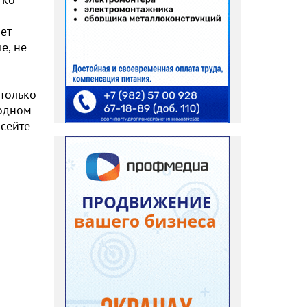
ет
е, не
 только
 одном
 сейте