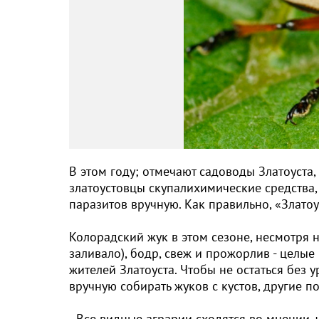
В этом году; отмечают садоводы Златоуста
златоустовцы скупалихимические средства, д
паразитов вручную. Как правильно, «Златоу
Колорадский жук в этом сезоне, несмотря 
заливало), бодр, свеж и прожорлив - целы
жителей Златоуста. Чтобы не остаться без
вручную собирать жуков с кустов, другие 
- Все видные аграрии сходятся во мнении, 