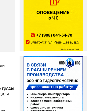
али
е гряды
одили
.
 ко