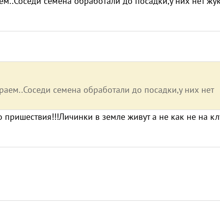
ем..Соседи семена обработали до посадки,у них нет жу
раем..Соседи семена обработали до посадки,у них нет
о пришествия!!!Личинки в земле живут а не как не на кл
х