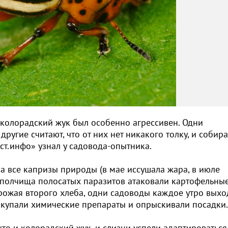
, колорадский жук был особенно агрессивен. Одни
ругие считают, что от них нет никакого толку, и собир
ст.инфо» узнал у садовода-опытника.
на все капризы природы (в мае иссушала жара, в июле
е полчища полосатых паразитов атаковали картофельны
 урожая второго хлеба, одни садоводы каждое утро вых
покупали химические препараты и опрыскивали посадки
что и колорадский жук, и слизни успели адаптироваться