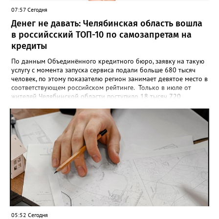
опубликовать в социальных сетях, отмечают в оргкомитете,
07:57 Сегодня
получат все, кто улыбнулся.
Денег не давать: Челябинская область вошла
в российсский ТОП-10 по самозапретам на
кредиты
По данным Объединённого кредитного бюро, заявку на такую
услугу с момента запуска сервиса подали больше 680 тысяч
человек, по этому показателю регион занимает девятое место в
соответствующем российском рейтинге. Только в июле от
жителей Челябинской области поступило 18 тысяч 720
заявлений на установку ограничений и около 6700 — на их
снятие. В целом не давать им взаймы сегодня просят 543 с
лишним тысячи человек. Почти 89 тысяч за это время решили
запрет отозвать. При этом, утверждают аналитики бюро,
примерно каждый пятый из тех, кто установил самозапрет,
никогда кредиты не брал, столько же погасили долги недавно,
а больше половины имеют долговые обязательства сейчас.
05:52 Сегодня