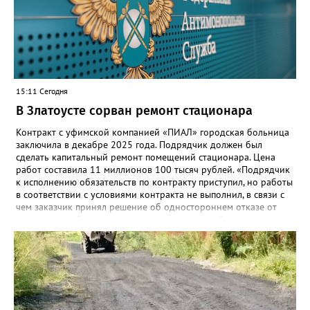
связь с учителями, знакомые пользователям экосистемы
«Госуслуги Моя школа», не просто сохранятся, они будут
собраны в одном месте, подчеркнули в ведомстве. Причём в
этом случае переход на ТОР станет вообще незаметным.
15:11 Сегодня
В Златоусте сорван ремонт стационара
Контракт с уфимской компанией «ПИАЛ» городская больница
заключила в декабре 2025 года. Подрядчик должен был
сделать капитальный ремонт помещений стационара. Цена
работ составила 11 миллионов 100 тысяч рублей. «Подрядчик
к исполнению обязательств по контракту приступил, но работы
в соответствии с условиями контракта не выполнил, в связи с
чем заказчик принял решение об одностороннем отказе от
исполнения обязательств по контракту», – сообщили в
Челябинском УФАС. Антимонопольная служба приняла
решение включить ООО «ПИАЛ» в реестр недобросовестных
поставщиков. В чёрном списке уфимский подрядчик будет два
года.