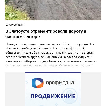
13:00 Сегодня
В Златоусте отремонтировали дорогу в
частном секторе
О том, что в порядок привели около 300 метров улицы 4-я
Нагорная, сообщили активисты Народного фронта. К
общественникам обратилась одна из жительниц – ветеран
педагогического труда, сейчас она ухаживает за супругом-
инвалидом. «Дорога годами была в критическом состоянии:
скорая тратила время на объезд разбитого полотна, такси
порой отказывались пробираться к домам, щадя подвеску, а
однажды реанимация не смогла добраться до больного.
Жители писали в администрацию города и другие инстанции,
пытались ремонтировать дорогу своими силами – всё тщетно»,
– рассказали в ОНФ. Общественники подчеркнули: именно
они добились, чтобы участок разровняли и отсыпали. Для
этого потребовалось обратиться в мэрию Златоуста.