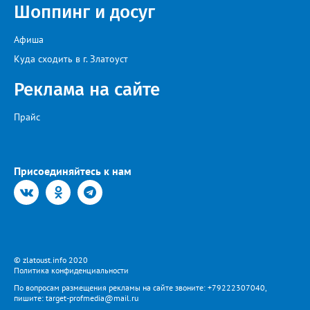
Шоппинг и досуг
возникающие сложности, предприятие ежедневно
обеспечивает жителей питьевой водой. Подвоз воды
организован с 17:00 до 20:00 у магазина “Олеся”».
Афиша
Представитель «Водоснабжения» уверяет: предприятие делает
всё возможное, «чтобы завершить восстановительные работы в
Куда сходить в г. Златоуст
кратчайшие сроки». И благодарит за «терпение и понимание».
Когда будет восстановлена подача воды в дом №88 в
Реклама на сайте
комментарии не уточняется.
Прайс
Присоединяйтесь к нам
© zlatoust.info 2020
Политика конфиденциальности
По вопросам размещения рекламы на сайте звоните: +79222307040,
пишите: target-profmedia@mail.ru