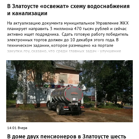
В Златоусте «освежат» схему водоснабжения
и канализации
На актуализацию документа муниципальное Управление ЖКХ
планирует направить 3 миллиона 470 тысяч рублей и сейчас
активно ищет подрядчика. Сдать готовую работу победитель
электронных торгов должен до 10 декабря этого года. В
техническом задании, которое размещено на портале
закупки.гоу, сказано, что среди главных задач - улучшение
качества жизни и охраны здоровья златоустовцев и
повышение энергоэффективности систем. Кроме электронных
схем, исполнителю нужно разработать предложения по
строительству и реконструкции водоснабжения и канализации,
оценив размер вложений, а также представить перечень
бесхозных объектов и возможные сценарии развития этой
сферы городского хозяйства. В июне 2025 года
«Златоуст.инфо» сообщал о подобных торгах. Тогда цена
вопроса была почти в три раза выше - 9 миллионов 13 тысяч
486 рублей, а в списке работ была разработка электронной
системы ливнёвок.
14:01 Вчера
В доме двух пенсионеров в Златоусте шесть