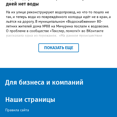
дней нет воды
На их улице реконструируют водопровод, но что-то пошло не
так, и теперь вода из повреждённого колодца идёт не в кран, а
льётся на дорогу. В муниципальном «Водоснабжении» 80-
летних жителей дома №88 на Мичурина послали к водовозке.
О проблеме в сообществе «Текслер, помоги!» во ВКонтакте
рассказала одна из горожанок. «На данное происшествие
аварийная бригада до сих пор не приехала, и по словам
гл.инженера Шепелева А.Н. из обслуживающей организации
ПОКАЗАТЬ ЕЩЕ
МУП ЗГО "Златоустовское Водоснабжение" ул. Островского, 7,
никакие работы по восстановлению подачи воды в дом
проводиться не будут. Вот уже шесть дней пенсионеры без
воды!», - пишет возмущённая женщина (стиль, орфография и
пунктуация авторские). Под обращением есть комментарий
пользователя под ником Olga Vyacheslavovna. Она сообщает:
сейчас МУП «Водоснабжение» ведёт реконструкцию сетей в
Для бизнеса и компаний
посёлке и работать приходится в сложных условиях горной
местности. «К сожалению, в процессе бурения иногда
выявляются или случайно повреждаются существующие вводы
малого диаметра, - отмечает Olga Vyacheslavovna. - Зачастую
Наши страницы
такие вводы не отражены в исполнительной документации
либо проходят в непосредственной близости от трассы
Правила сайта
строительства. Каждый подобный случай требует отдельного
обследования и последующего восстановления. Несмотря на