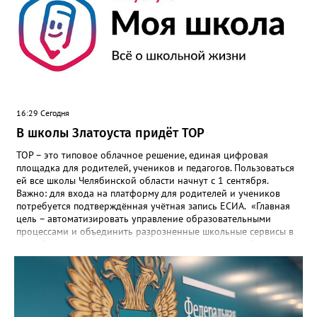
16:29 Сегодня
В школы Златоуста придёт ТОР
ТОР – это типовое облачное решение, единая цифровая
площадка для родителей, учеников и педагогов. Пользоваться
ей все школы Челябинской области начнут с 1 сентября.
Важно: для входа на платформу для родителей и учеников
потребуется подтверждённая учётная запись ЕСИА. «Главная
цель – автоматизировать управление образовательными
процессами и объединить разрозненные школьные сервисы в
одну безопасную государственную экосистему, - сообщили в
региональном министерстве образования. - Платформа ТОР
“Моя школа” объединит все школьные сервисы в единую
безопасную государственную экосистему. Предполагается, что
переход пройдёт максимально комфортно для пользователей».
Привычные функции - оценки, расписание, домашние задания,