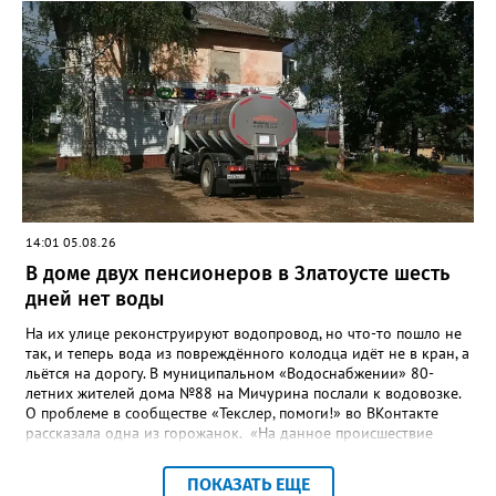
повышение энергоэффективности систем. Кроме электронных
схем, исполнителю нужно разработать предложения по
строительству и реконструкции водоснабжения и канализации,
оценив размер вложений, а также представить перечень
бесхозных объектов и возможные сценарии развития этой
сферы городского хозяйства. В июне 2025 года
«Златоуст.инфо» сообщал о подобных торгах. Тогда цена
вопроса была почти в три раза выше - 9 миллионов 13 тысяч
486 рублей, а в списке работ была разработка электронной
системы ливнёвок.
14:01 05.08.26
В доме двух пенсионеров в Златоусте шесть
дней нет воды
На их улице реконструируют водопровод, но что-то пошло не
так, и теперь вода из повреждённого колодца идёт не в кран, а
льётся на дорогу. В муниципальном «Водоснабжении» 80-
летних жителей дома №88 на Мичурина послали к водовозке.
О проблеме в сообществе «Текслер, помоги!» во ВКонтакте
рассказала одна из горожанок. «На данное происшествие
аварийная бригада до сих пор не приехала, и по словам
гл.инженера Шепелева А.Н. из обслуживающей организации
ПОКАЗАТЬ ЕЩЕ
МУП ЗГО "Златоустовское Водоснабжение" ул. Островского, 7,