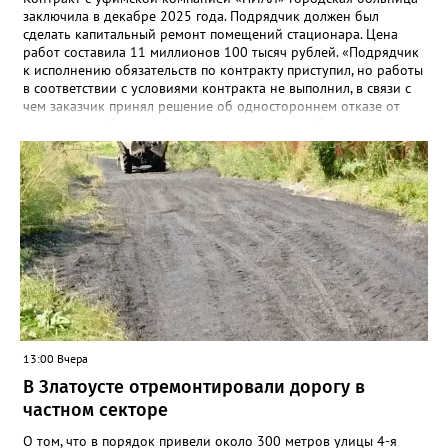
заключила в декабре 2025 года. Подрядчик должен был
сделать капитальный ремонт помещений стационара. Цена
работ составила 11 миллионов 100 тысяч рублей. «Подрядчик
к исполнению обязательств по контракту приступил, но работы
в соответствии с условиями контракта не выполнил, в связи с
чем заказчик принял решение об одностороннем отказе от
исполнения обязательств по контракту», – сообщили в
Челябинском УФАС. Антимонопольная служба приняла
решение включить ООО «ПИАЛ» в реестр недобросовестных
поставщиков. В чёрном списке уфимский подрядчик будет два
года.
13:00 Вчера
В Златоусте отремонтировали дорогу в
частном секторе
О том, что в порядок привели около 300 метров улицы 4-я