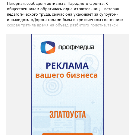
Нагорная, сообщили активисты Народного фронта. К
общественникам обратилась одна из жительниц – ветеран
педагогического труда, сейчас она ухаживает за супругом-
инвалидом. «Дорога годами была в критическом состоянии:
скорая тратила время на объезд разбитого полотна, такси
порой отказывались пробираться к домам, щадя подвеску, а
однажды реанимация не смогла добраться до больного.
Жители писали в администрацию города и другие инстанции,
пытались ремонтировать дорогу своими силами – всё тщетно»,
– рассказали в ОНФ. Общественники подчеркнули: именно
они добились, чтобы участок разровняли и отсыпали. Для
этого потребовалось обратиться в мэрию Златоуста.