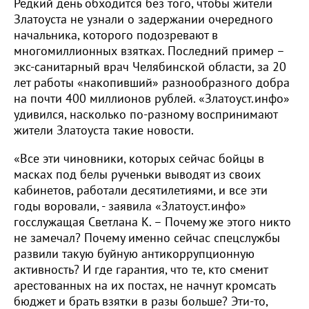
Редкий день обходится без того, чтобы жители
Златоуста не узнали о задержании очередного
начальника, которого подозревают в
многомиллионных взятках. Последний пример –
экс-санитарный врач Челябинской области, за 20
лет работы «накопивший» разнообразного добра
на почти 400 миллионов рублей. «Златоуст.инфо»
удивился, насколько по-разному воспринимают
жители Златоуста такие новости.
«Все эти чиновники, которых сейчас бойцы в
масках под белы рученьки выводят из своих
кабинетов, работали десятилетиями, и все эти
годы воровали, - заявила «Златоуст.инфо»
госслужащая Светлана К. – Почему же этого никто
не замечал? Почему именно сейчас спецслужбы
развили такую буйную антикоррупционную
активность? И где гарантия, что те, кто сменит
арестованных на их постах, не начнут кромсать
бюджет и брать взятки в разы больше? Эти-то,