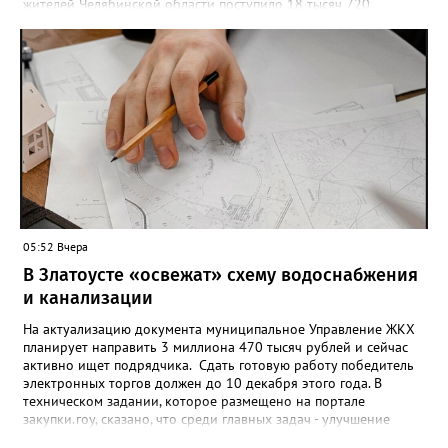
жителей Челябинской области поступило 18 тысяч 720
заявлений на установку ограничений и около 6700 — на их
снятие. В целом не давать им взаймы сегодня просят 543 с
лишним тысячи человек. Почти 89 тысяч за это время решили
запрет отозвать. При этом, утверждают аналитики бюро,
примерно каждый пятый из тех, кто установил самозапрет,
никогда кредиты не брал, столько же погасили долги недавно,
а больше половины имеют долговые обязательства сейчас.
05:52 Вчера
В Златоусте «освежат» схему водоснабжения
и канализации
На актуализацию документа муниципальное Управление ЖКХ
планирует направить 3 миллиона 470 тысяч рублей и сейчас
активно ищет подрядчика. Сдать готовую работу победитель
электронных торгов должен до 10 декабря этого года. В
техническом задании, которое размещено на портале
закупки.гоу, сказано, что среди главных задач - улучшение
качества жизни и охраны здоровья златоустовцев и