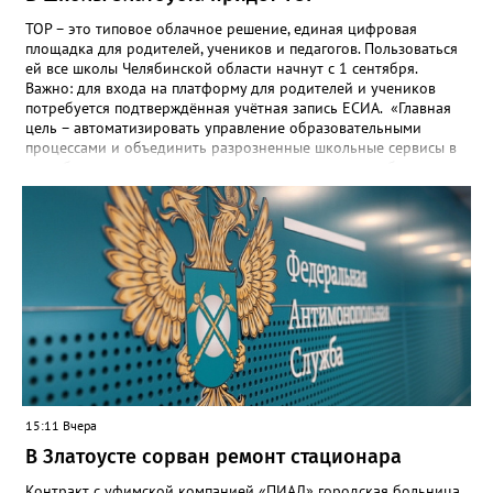
ТОР – это типовое облачное решение, единая цифровая
площадка для родителей, учеников и педагогов. Пользоваться
ей все школы Челябинской области начнут с 1 сентября.
Важно: для входа на платформу для родителей и учеников
потребуется подтверждённая учётная запись ЕСИА. «Главная
цель – автоматизировать управление образовательными
процессами и объединить разрозненные школьные сервисы в
одну безопасную государственную экосистему, - сообщили в
региональном министерстве образования. - Платформа ТОР
“Моя школа” объединит все школьные сервисы в единую
безопасную государственную экосистему. Предполагается, что
переход пройдёт максимально комфортно для пользователей».
Привычные функции - оценки, расписание, домашние задания,
связь с учителями, знакомые пользователям экосистемы
«Госуслуги Моя школа», не просто сохранятся, они будут
собраны в одном месте, подчеркнули в ведомстве. Причём в
этом случае переход на ТОР станет вообще незаметным.
15:11 Вчера
В Златоусте сорван ремонт стационара
Контракт с уфимской компанией «ПИАЛ» городская больница