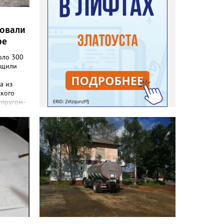
ровали
ре
оло 300
бщили
а из
ского
упругом-
а в
тратила
на,
раться к
ы
 до
ать
но», –
ки
сь,
пали.