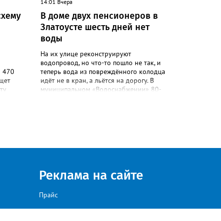
14:01 Вчера
ься в
схему
В доме двух пенсионеров в
Златоусте шесть дней нет
воды
На их улице реконструируют
водопровод, но что-то пошло не так, и
а 470
теперь вода из повреждённого колодца
ищет
идёт не в кран, а льётся на дорогу. В
ту
муниципальном «Водоснабжении» 80-
 должен
летних жителей дома №88 на Мичурина
ническом
послали к водовозке. О проблеме в
портале
сообществе «Текслер, помоги!» во
лавных
ВКонтакте рассказала одна из
и и
горожанок. «На данное происшествие
и
аварийная бригада до сих пор не
и
приехала, и по словам гл.инженера
,
Шепелева А.Н. из обслуживающей
организации МУП ЗГО "Златоустовское
Реклама на сайте
Водоснабжение" ул. Островского, 7,
никакие работы по восстановлению
Прайс
жений, а
подачи воды в дом проводиться не будут.
хозных
Вот уже шесть дней пенсионеры без
воды!», - пишет возмущённая женщина