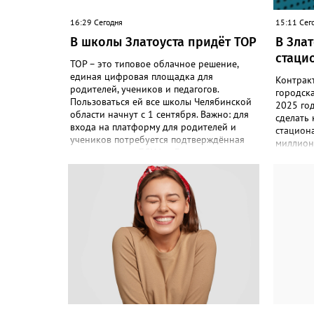
16:29 Сегодня
15:11 Сег
В школы Златоуста придёт ТОР
В Зла
стаци
ТОР – это типовое облачное решение,
единая цифровая площадка для
Контрак
родителей, учеников и педагогов.
городск
Пользоваться ей все школы Челябинской
2025 го
области начнут с 1 сентября. Важно: для
сделать
входа на платформу для родителей и
стациона
учеников потребуется подтверждённая
миллион
учётная запись ЕСИА. «Главная цель –
«Подряд
автоматизировать управление
по контр
образовательными процессами и
соответс
объединить разрозненные школьные
выполнил
сервисы в одну безопасную
решение
государственную экосистему, - сообщили
исполнен
в региональном министерстве
– сообщ
образования. - Платформа ТОР “Моя
Антимон
школа” объединит все школьные сервисы
решение
в единую безопасную государственную
недобро
экосистему. Предполагается, что переход
чёрном 
пройдёт максимально комфортно для
будет дв
пользователей». Привычные функции -