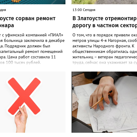
одня
13:00 Сегодня
тоусте сорван ремонт
В Златоусте отремонти
онара
дорогу в частном секто
т с уфимской компанией «ПИАЛ»
О том, что в порядок привели ок
ая больница заключила в декабре
метров улицы 4-я Нагорная, соо
да. Подрядчик должен был
активисты Народного фронта. К
 капитальный ремонт помещений
общественникам обратилась одн
ра. Цена работ составила 11
жительниц – ветеран педагогиче
ов 100 тысяч рублей.
труда, сейчас она ухаживает за с
чик к исполнению обязательств
инвалидом. «Дорога годами был
акту приступил, но работы в
критическом состоянии: скорая 
твии с условиями контракта не
время на объезд разбитого полот
, в связи с чем заказчик принял
такси порой отказывались проби
 об одностороннем отказе от
домам, щадя подвеску, а однажд
ия обязательств по контракту»,
реанимация не смогла добраться
или в Челябинском УФАС.
больного. Жители писали в
опольная служба приняла
администрацию города и другие
 включить ООО «ПИАЛ» в реестр
инстанции, пытались ремонтиров
совестных поставщиков. В
дорогу своими силами – всё тщет
списке уфимский подрядчик
рассказали в ОНФ. Общественни
а года.
подчеркнули: именно они добили
чтобы участок разровняли и отсы