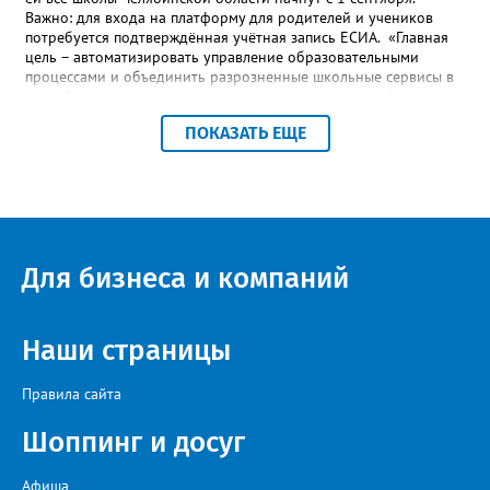
дедушке-2» (6+), «Старый орёл» (12+). Обсуждение новости
Важно: для входа на платформу для родителей и учеников
здесь ВКОНТАКТЕ https://vk.com/newszlatoust74
потребуется подтверждённая учётная запись ЕСИА. «Главная
цель – автоматизировать управление образовательными
процессами и объединить разрозненные школьные сервисы в
одну безопасную государственную экосистему, - сообщили в
региональном министерстве образования. - Платформа ТОР
ПОКАЗАТЬ ЕЩЕ
“Моя школа” объединит все школьные сервисы в единую
безопасную государственную экосистему. Предполагается, что
переход пройдёт максимально комфортно для пользователей».
Привычные функции - оценки, расписание, домашние задания,
связь с учителями, знакомые пользователям экосистемы
«Госуслуги Моя школа», не просто сохранятся, они будут
собраны в одном месте, подчеркнули в ведомстве. Причём в
Для бизнеса и компаний
этом случае переход на ТОР станет вообще незаметным.
Наши страницы
Правила сайта
Шоппинг и досуг
Афиша