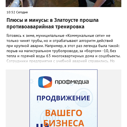
учениках, которых она вдохновила. Заслуженный учитель РФ,
«Отличник народного просвещения», обладатель медали «За
10:52 Сегодня
доблестный труд», Галина Ивановна оставила не только
награды и документы, но и работающий, живой механизм
Плюсы и минусы: в Златоусте прошла
школы, который продолжает жить её принципами», - говорится
противоаварийная тренировка
в некрологе.
Готовясь к зиме, муниципальные «Коммунальные сети» не
только чинят трубы, но и отрабатывают алгоритм действий
при крупной аварии. Например, в этот раз легенда была такой:
порыв на магистральном трубопроводе, за «бортом» -10, без
тепла и горячей воды 63 многоквартирных дома и соцобъекты.
Сотрудники предприятия с учебной аварией справились. Но
участвовавшие в тренировке представители Госжилинспекции
отметили и недочёты. «Например, управляющие компании
несвоевременно приняли меры для предотвращения
“перемерзания” общей домовой тепловой сети
многоквартирного дома, отсутствовало взаимодействие с
ресурсоснабжающей организацией, ЕДДС и иными службами»,
— сообщила начальник Главного управления ГЖИ Ирина
Настенко. В следующий раз, рекомендовали в
Госжилинспекции, службы должны действовать слаженно. И
оперативно делиться информацией со всеми
заинтересованными – от поставщика тепла до конечных
потребителей.