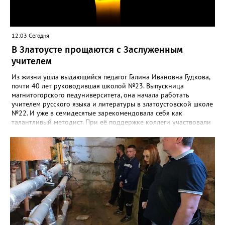
12:03 Сегодня
В Златоусте прощаются с Заслуженным
учителем
Из жизни ушла выдающийся педагог Галина Ивановна Гудкова,
почти 40 лет руководившая школой №23. Выпускница
магнитогорского педуниверситета, она начала работать
учителем русского языка и литературы в златоустовской школе
№22. И уже в семидесятые зарекомендовала себя как
талантливый методист. При её поддержке коллеги участвовали
в профессиональных конкурсах и добивались успехов.
«Благодаря её мудрому руководству в школе сформировался
сильный педагогический коллектив, объединённый общими
ценностями и любовью к своему делу. Для многих Галина
Ивановна навсегда останется не только талантливым
руководителем, но и настоящим Учителем с большой буквы», -
говорится в сообществе школы №23 во ВКонтакте. Свои
соболезнования семье Галины Ивановны выразил глава
Златоуста Олег Решетников. «Её вклад зафиксирован в
важнейших документах школы, но главное - он остался в
людях: в тех учителях, которых она поддержала, в тех