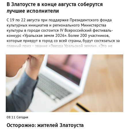
В Златоусте в конце августа соберутся
лучшие исполнители
С 19 по 22 августа при поддержке Президентского фонда
культурных инициатив и регионального Министерства
культуры в городе состоится IV Всероссийский фестиваль-
конкурс «Уральская земля 2026». Более 200 участников,
которые приедут в город со всей страны, будут состязаться за
главный приз – звание «Звезда Уральской земли». «Это не
просто конкурс, а четыре дня живого творчества:
прослушивания участников, мастер-классы от ведущих
наставников, выступления победителей прошлых лет и
приглашённых артистов», - сообщает оргкомитет. Вход на все
фестивальные мероприятия будет свободным. В 2025 году в
фестивале участвовали 26 финалистов из городов
Челябинской, Свердловской, Курганской, Оренбургской
областей, Ханты-Мансийского автономного округа и
Республики Башкортостан. Приглашённой звездой стал
идейный вдохновитель, организатор фестиваля, эстрадный
певец, победитель главного патриотического конкурса страны
«Солдатский конверт», лауреат премии в области культуры и
искусства «Золотая лира», участник телевизионных проектов
08:11 Сегодня
на Первом канале, обладатель звания «Голос страны» Алексей
Ковин.
Осторожно: жителей Златоуста