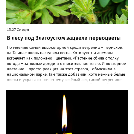
13:27 Сегодня
В лесу под Златоустом зацвели первоцветы
По мнению самой высокогорной среди ветрениц – пермской,
на Таганае вновь наступила весна. Которую эта анемона
встречает как положено - цветами. «Растение сбила с толку
погода – затяжные дожди и относительное тепло. И повторное
цветение – просто реакция на этот стресс», - объяснили в
национальном парке. Там также добавили: хотя нежные белые
цветы и украшают по-летнему зелёный лес, самой ветренице
такой «рецидив» пользы не приносит, а наоборот, забирает
силы перед долгой зимовкой.