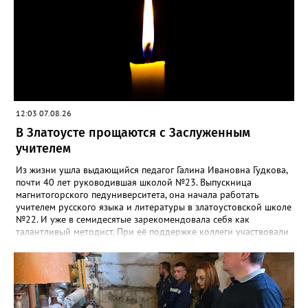
12:03 07.08.26
В Златоусте прощаются с Заслуженным
учителем
Из жизни ушла выдающийся педагог Галина Ивановна Гудкова,
почти 40 лет руководившая школой №23. Выпускница
магнитогорского педуниверситета, она начала работать
учителем русского языка и литературы в златоустовской школе
№22. И уже в семидесятые зарекомендовала себя как
талантливый методист. При её поддержке коллеги участвовали
в профессиональных конкурсах и добивались успехов.
«Благодаря её мудрому руководству в школе сформировался
сильный педагогический коллектив, объединённый общими
ценностями и любовью к своему делу. Для многих Галина
Ивановна навсегда останется не только талантливым
руководителем, но и настоящим Учителем с большой буквы», -