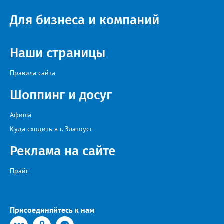
Настенко. В следующий раз, рекомендовали в
Госжилинспекции, службы должны действовать слаженно. И
Для бизнеса и компаний
оперативно делиться информацией со всеми
заинтересованными – от поставщика тепла до конечных
потребителей.
Наши страницы
Правила сайта
Шоппинг и досуг
Афиша
Куда сходить в г. Златоуст
Реклама на сайте
Прайс
Присоединяйтесь к нам