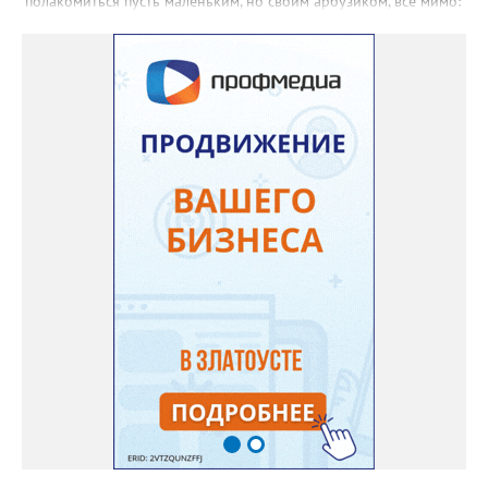
полакомиться пусть маленьким, но своим арбузиком, всё мимо:
вырастали до размера бобов и отваливались, - поделилась со
«Златоуст.инфо» садовод. – В этом году посадила сорт так
называемых северных арбузов – «Юлия», а также «Коккоро»
(он жёлтый и, говорят, очень сладкий). Вот уже первый на пару
кило вызрел. Чтобы не оборвал плеть, подвешиваю своих
полосатиков в сетках из-под овощей или авоськах,
подкармливаю. Не терпится попробовать!». Опытные
бахчеводы из южных регионов в соцсетях посоветовали нашей
землячке: арбуз будет созревшим не раньше, чем с его кожуры
пропадет матовость (станет глянцевым). По срокам опыления
норма зрелости для «Коккоро» - не менее 42 дней от завязи
размером с грецкий орех. Екатерина выяснила у знающих
людей и причину своих неудач – её сеянцы не опылялись, и это
нужно было делать самостоятельно. «Мужской» цветочек для
этого прикладывают к «женскому» - тычинку к пестику. Фото:
Екатерина Громова, специально для «Златоуст.инфо».
Обсуждение новости здесь
ВКОНТАКТЕ https://vk.com/newszlatoust74