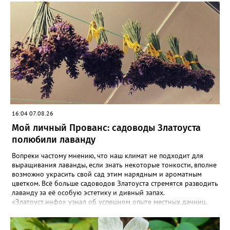
16:04 07.08.26
Мой личный Прованс: садоводы Златоуста
полюбили лаванду
Вопреки частому мнению, что наш климат не подходит для
выращивания лаванды, если знать некоторые тонкости, вполне
возможно украсить свой сад этим нарядным и ароматным
цветком. Всё больше садоводов Златоуста стремятся разводить
лаванду за её особую эстетику и дивный запах.
«Златоуст.инфо» узнал об успешном опыте местных дачниц.
«Я вырастила лаванду нежно-сиреневого красивого цвета из
семян (на фото), - отметила «Златоуст.инфо» хозяйка частного
дома Екатерина Бойко. – Посадила вдоль забора, потому что