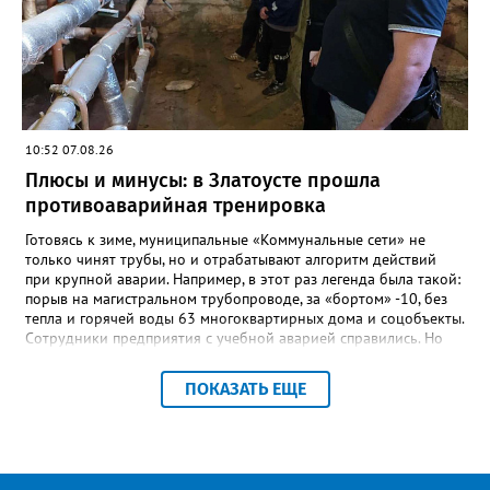
говорится в сообществе школы №23 во ВКонтакте. Свои
соболезнования семье Галины Ивановны выразил глава
Златоуста Олег Решетников. «Её вклад зафиксирован в
важнейших документах школы, но главное - он остался в
людях: в тех учителях, которых она поддержала, в тех
учениках, которых она вдохновила. Заслуженный учитель РФ,
«Отличник народного просвещения», обладатель медали «За
10:52 07.08.26
доблестный труд», Галина Ивановна оставила не только
награды и документы, но и работающий, живой механизм
Плюсы и минусы: в Златоусте прошла
школы, который продолжает жить её принципами», - говорится
противоаварийная тренировка
в некрологе.
Готовясь к зиме, муниципальные «Коммунальные сети» не
только чинят трубы, но и отрабатывают алгоритм действий
при крупной аварии. Например, в этот раз легенда была такой:
порыв на магистральном трубопроводе, за «бортом» -10, без
тепла и горячей воды 63 многоквартирных дома и соцобъекты.
Сотрудники предприятия с учебной аварией справились. Но
участвовавшие в тренировке представители Госжилинспекции
отметили и недочёты. «Например, управляющие компании
ПОКАЗАТЬ ЕЩЕ
несвоевременно приняли меры для предотвращения
“перемерзания” общей домовой тепловой сети
многоквартирного дома, отсутствовало взаимодействие с
ресурсоснабжающей организацией, ЕДДС и иными службами»,
— сообщила начальник Главного управления ГЖИ Ирина