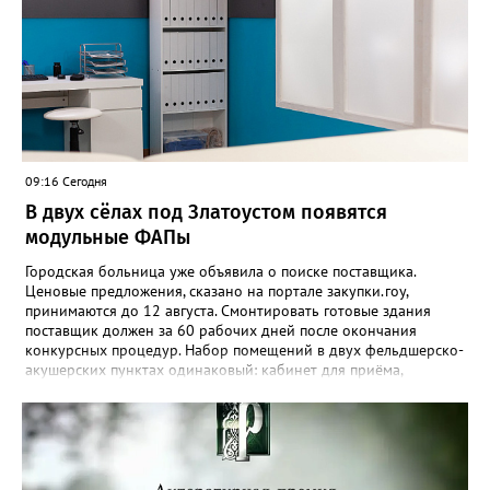
09:16 Сегодня
В двух сёлах под Златоустом появятся
модульные ФАПы
Городская больница уже объявила о поиске поставщика.
Ценовые предложения, сказано на портале закупки.гоу,
принимаются до 12 августа. Смонтировать готовые здания
поставщик должен за 60 рабочих дней после окончания
конкурсных процедур. Набор помещений в двух фельдшерско-
акушерских пунктах одинаковый: кабинет для приёма,
процедурная, комната ожидания для посетителей, санузел, а
также комната для хранения лекарственных препаратов и
другие вспомогательные. В Веселовке новый ФАП
расположится на участке №58 по улице Ленина, в Кувашах –
на Советской, 79.