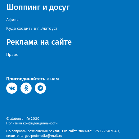
весной прорастет сама. Ещё один секрет – этот символ
Шоппинг и досуг
Прованса не любит «вкусную» почву. Добавляйте в посадочную
яму гравий и песок – требуется хороший дренаж. В первый год
Екатерина рекомендует цветы убирать, чтобы силы куста
Афиша
пошли на наращивание корневой системы. А со второго года
пусть лаванда цветёт во всю силу! Фото: Екатерина Бойко,
Куда сходить в г. Златоуст
специально для «Златоуст.инфо». Обсуждение новости здесь
ВКОНТАКТЕ https://vk.com/newszlatoust74
Реклама на сайте
Прайс
Присоединяйтесь к нам
© zlatoust.info 2020
Политика конфиденциальности
По вопросам размещения рекламы на сайте звоните: +79222307040,
пишите: target-profmedia@mail.ru