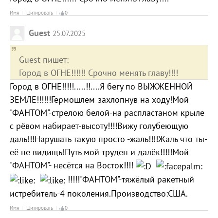
Имя
Цитировать
0
Guest
25.07.2025
Guest пишет:
Город в ОГНЕ!!!!!! Срочно менять главу!!!!
Город в ОГНЕ!!!!!.....!!....Я бегу по ВЫЖЖЕННОЙ
ЗЕМЛЕ!!!!!!Гермошлем-захлопнув на ходу!Мой
"ФАНТОМ"-стрелою белой-на распластаном крыле
с рёвом набирает-высоту!!!!Вижу голубеющую
даль!!!Нарушать такую просто -жаль!!!!Жаль что ты-
её не видищь!Путь мой труден и далёк!!!!!Мой
"ФАНТОМ"- несётся на Восток!!!!
!!!!!"ФАНТОМ"-тяжёлый ракетный
истребитель-4 поколения.Производство:США.
Имя
Цитировать
0