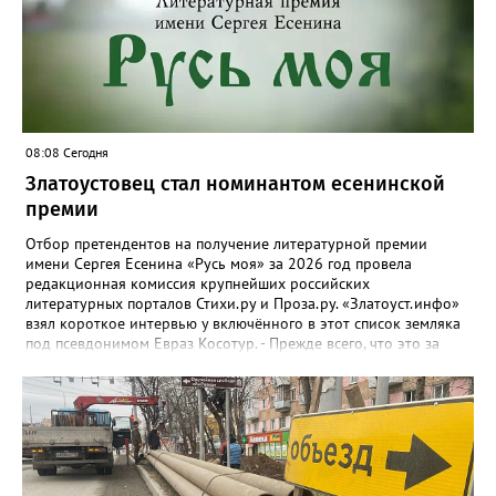
08:08 Сегодня
Златоустовец стал номинантом есенинской
премии
Отбор претендентов на получение литературной премии
имени Сергея Есенина «Русь моя» за 2026 год провела
редакционная комиссия крупнейших российских
литературных порталов Стихи.ру и Проза.ру. «Златоуст.инфо»
взял короткое интервью у включённого в этот список земляка
под псевдонимом Евраз Косотур. - Прежде всего, что это за
премия и как вы о ней узнали? - Премия имени Сергея Есенина
«Русь моя» ежегодная, её вручают в канун дня рождения
великого русского поэта. Я о ней узнал на сайте стихи.ру,
подал заявку, особо ни на что не рассчитывая. А потом мне
позвонили, сказали, что я подхожу. - Как давно пишете и о чём?
- Пишу давно, но обычно кидал в стол или отправлял
знакомым, друзьям. С 2024 года публикую на Author.Today, с