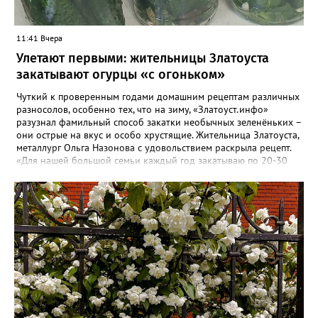
11:41 Вчера
Улетают первыми: жительницы Златоуста
закатывают огурцы «с огоньком»
Чуткий к проверенным годами домашним рецептам различных
разносолов, особенно тех, что на зиму, «Златоуст.инфо»
разузнал фамильный способ закатки необычных зеленёньких –
они острые на вкус и особо хрустящие. Жительница Златоуста,
металлург Ольга Назонова с удовольствием раскрыла рецепт.
«Для нашей большой семьи каждый год закатываю по 20-30
банок таких огурчиков «с огоньком», но они всё равно
улетают со стола первыми, а гости неизменно просят рецепт, -
отметила Ольга. – Несмотря на это неласковое лето, парники
уже полны огурцов. Запаситесь любым недорогим острым
кетчупом и попробуйте наш семейный рецепт. Дети называют
его «Бомбяо». Первое, советует Ольга, - замачиваем огурцы в
воде на 2-3 часа. Тщательно моем и обрезаем «попки». На дно
литровой банки кладём листья хрена, укроп, чеснок, лавровый
лист, перец горошком. Для маринада понадобится 1,25 литра
воды, 2 столовых ложки соли, стакан сахара, 0,5 стакана уксуса
(9-процентного), пачка острого кетчупа типа «Чили». Всё
соединяем, даём прокипеть 5 минут и столько же – остыть.