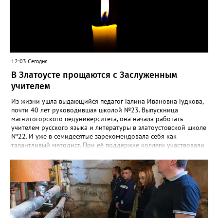
12:03 Сегодня
В Златоусте прощаются с Заслуженным
учителем
Из жизни ушла выдающийся педагог Галина Ивановна Гудкова,
почти 40 лет руководившая школой №23. Выпускница
магнитогорского педуниверситета, она начала работать
учителем русского языка и литературы в златоустовской школе
№22. И уже в семидесятые зарекомендовала себя как
талантливый методист. При её поддержке коллеги участвовали
в профессиональных конкурсах и добивались успехов.
«Благодаря её мудрому руководству в школе сформировался
сильный педагогический коллектив, объединённый общими
ценностями и любовью к своему делу. Для многих Галина
Ивановна навсегда останется не только талантливым
руководителем, но и настоящим Учителем с большой буквы», -
говорится в сообществе школы №23 во ВКонтакте. Свои
соболезнования семье Галины Ивановны выразил глава