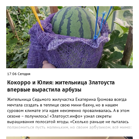
17:06 Сегодня
Кокорро и Юлия: жительница Златоуста
впервые вырастила арбузы
Жительница Седьмого жилучастка Екатерина Громова всегда
мечтала создать в теплице свою мини-бахчу, но в нашем
суровом климате эта идея неизменно проваливалась. А в этом
сезоне – получилось! «Златоуст.инфо» узнал секреты
выращивания полосатой ягоды. «Сколько раньше не пыталась
полакомиться пусть маленьким, но своим арбузиком, всё мимо:
вырастали до размера бобов и отваливались, - поделилась со
«Златоуст.инфо» садовод. – В этом году посадила сорт так