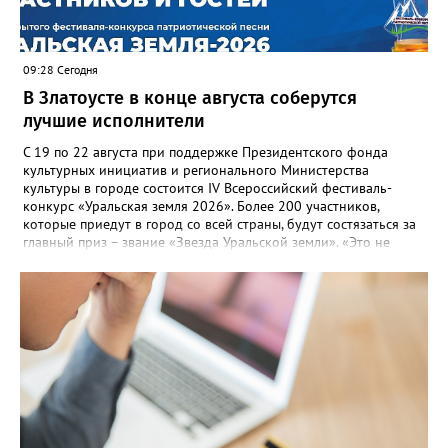
оперативно делиться информацией со всеми
заинтересованными – от поставщика тепла до конечных
потребителей.
09:28 Сегодня
В Златоусте в конце августа соберутся
лучшие исполнители
С 19 по 22 августа при поддержке Президентского фонда
культурных инициатив и регионального Министерства
культуры в городе состоится IV Всероссийский фестиваль-
конкурс «Уральская земля 2026». Более 200 участников,
которые приедут в город со всей страны, будут состязаться за
главный приз – звание «Звезда Уральской земли». «Это не
просто конкурс, а четыре дня живого творчества:
прослушивания участников, мастер-классы от ведущих
наставников, выступления победителей прошлых лет и
приглашённых артистов», - сообщает оргкомитет. Вход на все
фестивальные мероприятия будет свободным. В 2025 году в
фестивале участвовали 26 финалистов из городов
Челябинской, Свердловской, Курганской, Оренбургской
областей, Ханты-Мансийского автономного округа и
Республики Башкортостан. Приглашённой звездой стал
идейный вдохновитель, организатор фестиваля, эстрадный
певец, победитель главного патриотического конкурса страны