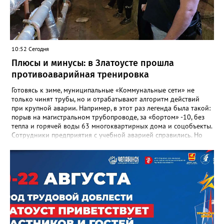
Златоуста Олег Решетников. «Её вклад зафиксирован в
важнейших документах школы, но главное - он остался в
людях: в тех учителях, которых она поддержала, в тех
учениках, которых она вдохновила. Заслуженный учитель РФ,
«Отличник народного просвещения», обладатель медали «За
10:52 Сегодня
доблестный труд», Галина Ивановна оставила не только
награды и документы, но и работающий, живой механизм
Плюсы и минусы: в Златоусте прошла
школы, который продолжает жить её принципами», - говорится
противоаварийная тренировка
в некрологе.
Готовясь к зиме, муниципальные «Коммунальные сети» не
только чинят трубы, но и отрабатывают алгоритм действий
при крупной аварии. Например, в этот раз легенда была такой:
порыв на магистральном трубопроводе, за «бортом» -10, без
тепла и горячей воды 63 многоквартирных дома и соцобъекты.
Сотрудники предприятия с учебной аварией справились. Но
участвовавшие в тренировке представители Госжилинспекции
отметили и недочёты. «Например, управляющие компании
несвоевременно приняли меры для предотвращения
“перемерзания” общей домовой тепловой сети
многоквартирного дома, отсутствовало взаимодействие с
ресурсоснабжающей организацией, ЕДДС и иными службами»,
— сообщила начальник Главного управления ГЖИ Ирина
Настенко. В следующий раз, рекомендовали в
Госжилинспекции, службы должны действовать слаженно. И