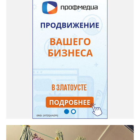
называемых северных арбузов – «Юлия», а также «Коккоро»
(он жёлтый и, говорят, очень сладкий). Вот уже первый на пару
кило вызрел. Чтобы не оборвал плеть, подвешиваю своих
полосатиков в сетках из-под овощей или авоськах,
подкармливаю. Не терпится попробовать!». Опытные
бахчеводы из южных регионов в соцсетях посоветовали нашей
землячке: арбуз будет созревшим не раньше, чем с его кожуры
пропадет матовость (станет глянцевым). По срокам опыления
норма зрелости для «Коккоро» - не менее 42 дней от завязи
размером с грецкий орех. Екатерина выяснила у знающих
людей и причину своих неудач – её сеянцы не опылялись, и это
нужно было делать самостоятельно. «Мужской» цветочек для
этого прикладывают к «женскому» - тычинку к пестику. Фото:
Екатерина Громова, специально для «Златоуст.инфо».
Обсуждение новости здесь
ВКОНТАКТЕ https://vk.com/newszlatoust74