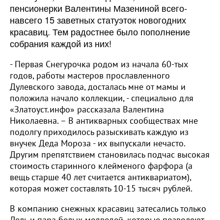
пенсионерки Валентины Мазениной всего-
навсего 15 заветных статуэток новогодних
красавиц. Тем радостнее было
пополнение
собрания каждой из них!
- Первая Снегурочка родом из начала 60-тых
годов, работы мастеров прославленного
Дулевского завода, досталась мне от мамы и
положила начало коллекции, - специально для
«Златоуст.инфо» рассказала Валентина
Николаевна. – В антикварных сообществах мне
подолгу приходилось разыскивать каждую из
внучек Деда Мороза - их выпускали нечасто.
Другим препятствием становилась подчас высокая
стоимость старинного клейменого фарфора (а
вещь старше 40 лет считается антиквариатом),
которая может составлять 10-15 тысяч рублей.
В компанию снежных красавиц затесались только
Лель и пара белых медведей, которые позволяют