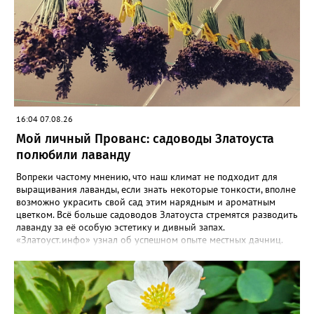
16:04 07.08.26
Мой личный Прованс: садоводы Златоуста
полюбили лаванду
Вопреки частому мнению, что наш климат не подходит для
выращивания лаванды, если знать некоторые тонкости, вполне
возможно украсить свой сад этим нарядным и ароматным
цветком. Всё больше садоводов Златоуста стремятся разводить
лаванду за её особую эстетику и дивный запах.
«Златоуст.инфо» узнал об успешном опыте местных дачниц.
«Я вырастила лаванду нежно-сиреневого красивого цвета из
семян (на фото), - отметила «Златоуст.инфо» хозяйка частного
дома Екатерина Бойко. – Посадила вдоль забора, потому что
низины этот цветок не любит. Вот уже второй год растет и
радует меня. Соседи просят саженцы: аромат и до них