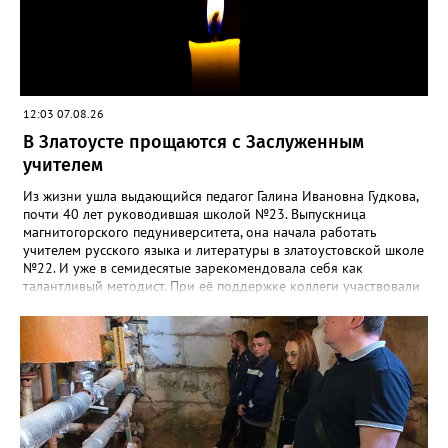
12:03 07.08.26
В Златоусте прощаются с Заслуженным
учителем
Из жизни ушла выдающийся педагог Галина Ивановна Гудкова,
почти 40 лет руководившая школой №23. Выпускница
магнитогорского педуниверситета, она начала работать
учителем русского языка и литературы в златоустовской школе
№22. И уже в семидесятые зарекомендовала себя как
талантливый методист. При её поддержке коллеги участвовали
в профессиональных конкурсах и добивались успехов.
«Благодаря её мудрому руководству в школе сформировался
сильный педагогический коллектив, объединённый общими
ценностями и любовью к своему делу. Для многих Галина
Ивановна навсегда останется не только талантливым
руководителем, но и настоящим Учителем с большой буквы», -
говорится в сообществе школы №23 во ВКонтакте. Свои
соболезнования семье Галины Ивановны выразил глава