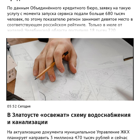
По данным Объединённого кредитного бюро, заявку на такую
услугу с момента запуска сервиса подали больше 680 тысяч
человек, по этому показателю регион занимает девятое место в
соответствующем российском рейтинге. Только в июле от
жителей Челябинской области поступило 18 тысяч 720
заявлений на установку ограничений и около 6700 — на их
снятие. В целом не давать им взаймы сегодня просят 543 с
лишним тысячи человек. Почти 89 тысяч за это время решили
запрет отозвать. При этом, утверждают аналитики бюро,
примерно каждый пятый из тех, кто установил самозапрет,
никогда кредиты не брал, столько же погасили долги недавно,
а больше половины имеют долговые обязательства сейчас.
05:52 Сегодня
В Златоусте «освежат» схему водоснабжения
и канализации
На актуализацию документа муниципальное Управление ЖКХ
планирует направить 3 миллиона 470 тысяч рублей и сейчас