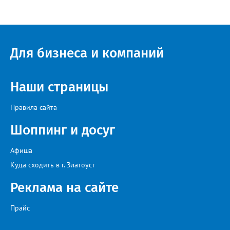
квартире, возможные аварии и перебои, размер платы за
отопление. А также поставить оценку работе управляющей
компании – в диапазоне от «Безусловно хорошо» до
«Безусловно плохо». «Опрос займет всего пару минут, но ваши
ответы помогут обратить внимание на темы, которые
Для бизнеса и компаний
действительно важны для людей», - утверждают в
министерстве.
Наши страницы
Правила сайта
Шоппинг и досуг
Афиша
Куда сходить в г. Златоуст
Реклама на сайте
Прайс