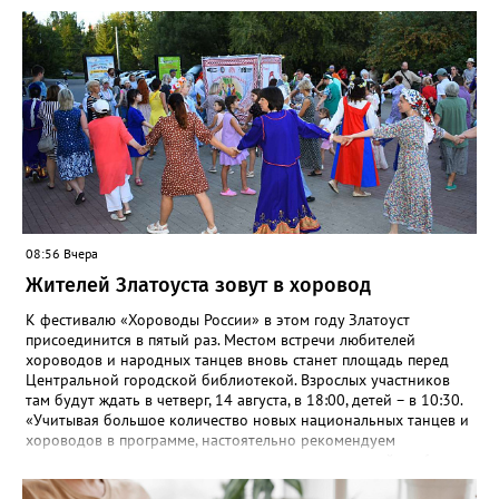
комментарии не уточняется.
горожан приглашают с 8 по 9 августа в палаточном лагере на
берегу реки Ай. Добраться туда можно на рейсовом автобусе
до Веселовки – он отправится в 6:35, 13:21 и 18:01 от
автовокзала. Кроме того, от Центральной библиотеки до села
будут курсировать маршрутные такси. Время отправления в
10:00, 11:00, 12:00, обратные рейсы в 21:00, 21:30, 22:00.
08:56 Вчера
Жителей Златоуста зовут в хоровод
К фестивалю «Хороводы России» в этом году Златоуст
присоединится в пятый раз. Местом встречи любителей
хороводов и народных танцев вновь станет площадь перед
Центральной городской библиотекой. Взрослых участников
там будут ждать в четверг, 14 августа, в 18:00, детей – в 10:30.
«Учитывая большое количество новых национальных танцев и
хороводов в программе, настоятельно рекомендуем
познакомиться с ними на репетициях, которые пройдут 6
(четверг) и 11 (вторник) августа в 18:00 на той же площади, -