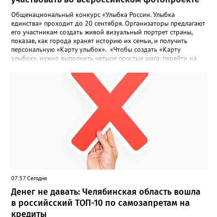
Общенациональный конкурс «Улыбка России. Улыбка
единства» проходит до 20 сентября. Организаторы предлагают
его участникам создать живой визуальный портрет страны,
показав, как города хранят историю их семьи, и получить
персональную «Карту улыбок». «Чтобы создать «Карту
улыбок», нужно выполнить четыре простых шага: перейти на
сайт улыбкароссии.рф и нажать кнопку «Собрать карту
улыбок»; загрузить фотографию с улыбкой – подойдёт портрет
одного человека, пары, семьи или нескольких поколений в
одном кадре; отметить один или несколько городов,
связанных с историей семьи или важными воспоминаниями;
добавить подписи к городам, кратко объяснив связь с каждым
из них, указать контакты и подтвердить согласие с правилами
проекта», - говорится в инструкции на сайте проекта. ‍Заявка
может быть семейной, а после модерации стать частью
визуального архива проекта. 20 участников обещают
пригласить на итоговую фотосессию в Москве. Персональную
«Карту улыбок», которую можно скачать, сохранить и
опубликовать в социальных сетях, отмечают в оргкомитете,
07:57 Сегодня
получат все, кто улыбнулся.
Денег не давать: Челябинская область вошла
в российсский ТОП-10 по самозапретам на
кредиты