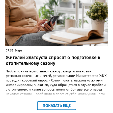
сообщают организаторы. И добавляют: - Репетиции состоятся в
любую погоду! Если не на открытом воздухе, то в большом
зале на 5-ом этаже». Праздники для детей и взрослых в этом
году будут объединены общим названием «Златоустовский
народ, вставай в единый хоровод!».
07:53 Вчера
Жителей Златоуста спросят о подготовке к
отопительному сезону
Чтобы понимать, что знают южноуральцы о плановых
ремонтах котельных и сетей, региональное Министерство ЖКХ
проводит короткий опрос. «Хотим понять, насколько жители
информированы, знают ли, куда обращаться в случае проблем
с отоплением, и какие вопросы волнуют больше всего перед
началом сезона», - сообщили в пресс-службе «коммунального»
ведомства. В анкете, с которой ознакомился «Златоуст.инфо»,
6 вопросов. Южноуральцам, например, предлагают поделиться
ПОКАЗАТЬ ЕЩЕ
опасениями, мучающими их накануне зимы. Среди вариантов:
своевременное начало отопительного сезона, температура в