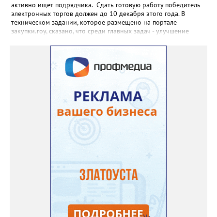
активно ищет подрядчика. Сдать готовую работу победитель
электронных торгов должен до 10 декабря этого года. В
техническом задании, которое размещено на портале
закупки.гоу, сказано, что среди главных задач - улучшение
качества жизни и охраны здоровья златоустовцев и
повышение энергоэффективности систем. Кроме электронных
схем, исполнителю нужно разработать предложения по
строительству и реконструкции водоснабжения и канализации,
оценив размер вложений, а также представить перечень
бесхозных объектов и возможные сценарии развития этой
сферы городского хозяйства. В июне 2025 года
«Златоуст.инфо» сообщал о подобных торгах. Тогда цена
вопроса была почти в три раза выше - 9 миллионов 13 тысяч
486 рублей, а в списке работ была разработка электронной
системы ливнёвок.