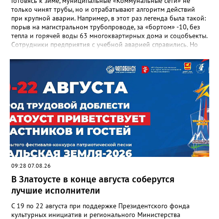
Готовясь к зиме, муниципальные «Коммунальные сети» не
только чинят трубы, но и отрабатывают алгоритм действий
при крупной аварии. Например, в этот раз легенда была такой:
порыв на магистральном трубопроводе, за «бортом» -10, без
тепла и горячей воды 63 многоквартирных дома и соцобъекты.
Сотрудники предприятия с учебной аварией справились. Но
участвовавшие в тренировке представители Госжилинспекции
отметили и недочёты. «Например, управляющие компании
несвоевременно приняли меры для предотвращения
“перемерзания” общей домовой тепловой сети
многоквартирного дома, отсутствовало взаимодействие с
ресурсоснабжающей организацией, ЕДДС и иными службами»,
— сообщила начальник Главного управления ГЖИ Ирина
Настенко. В следующий раз, рекомендовали в
Госжилинспекции, службы должны действовать слаженно. И
оперативно делиться информацией со всеми
заинтересованными – от поставщика тепла до конечных
потребителей.
09:28 07.08.26
В Златоусте в конце августа соберутся
лучшие исполнители
С 19 по 22 августа при поддержке Президентского фонда
культурных инициатив и регионального Министерства