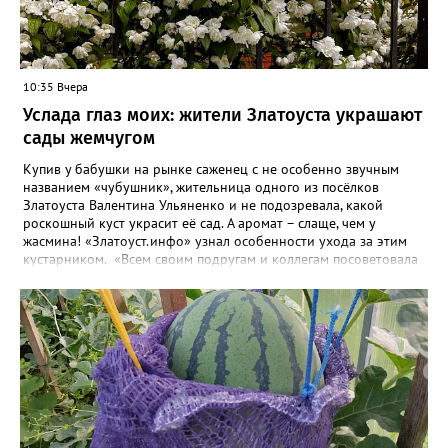
10:35 Вчера
Услада глаз моих: жители Златоуста украшают
сады жемчугом
Купив у бабушки на рынке саженец с не особенно звучным
названием «чубушник», жительница одного из посёлков
Златоуста Валентина Ульяненко и не подозревала, какой
роскошный куст украсит её сад. А аромат – слаще, чем у
жасмина! «Златоуст.инфо» узнал особенности ухода за этим
кустарником. «Всем своим подругам и коллегам посоветовала
непременно посадить чубушник, и его становится в нашем
городе всё больше, - рассказала нашему порталу Валентина. – У
меня растёт, на мой взгляд, самый красивый сорт – «Жемчуг».
Моему кусту (на фото) четыре года, достаточно компактный.
Махровые цветки - диаметром шесть сантиметров. Цветёт в
июле не менее трёх недель. Oчень ароматный, что редко
встречается у сортовых особeй. Не бойтесь подстригать - он
это любит. Если не знаете, чем украсить свой сад, сажайте
чубушник, не пожалеете!». «Жемчужные» цветы Валентина
сушит и зимой добавляет в чай. Следующей весной планирует