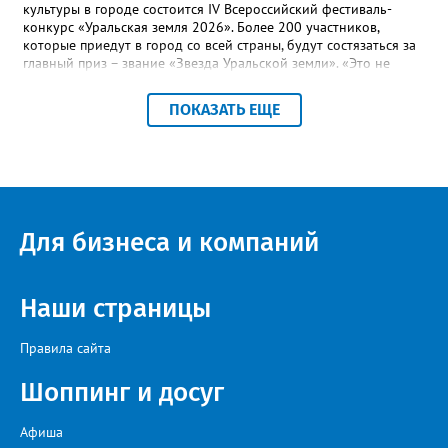
культуры в городе состоится IV Всероссийский фестиваль-
конкурс «Уральская земля 2026». Более 200 участников,
которые приедут в город со всей страны, будут состязаться за
главный приз – звание «Звезда Уральской земли». «Это не
просто конкурс, а четыре дня живого творчества:
прослушивания участников, мастер-классы от ведущих
ПОКАЗАТЬ ЕЩЕ
наставников, выступления победителей прошлых лет и
приглашённых артистов», - сообщает оргкомитет. Вход на все
фестивальные мероприятия будет свободным. В 2025 году в
фестивале участвовали 26 финалистов из городов
Челябинской, Свердловской, Курганской, Оренбургской
областей, Ханты-Мансийского автономного округа и
Республики Башкортостан. Приглашённой звездой стал
Для бизнеса и компаний
идейный вдохновитель, организатор фестиваля, эстрадный
певец, победитель главного патриотического конкурса страны
«Солдатский конверт», лауреат премии в области культуры и
искусства «Золотая лира», участник телевизионных проектов
Наши страницы
на Первом канале, обладатель звания «Голос страны» Алексей
Ковин.
Правила сайта
Шоппинг и досуг
Афиша