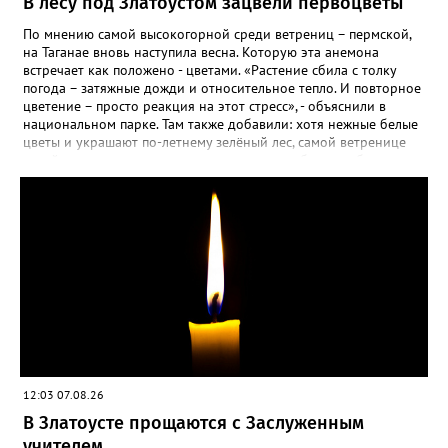
В лесу под Златоустом зацвели первоцветы
По мнению самой высокогорной среди ветрениц – пермской,
на Таганае вновь наступила весна. Которую эта анемона
встречает как положено - цветами. «Растение сбила с толку
погода – затяжные дожди и относительное тепло. И повторное
цветение – просто реакция на этот стресс», - объяснили в
национальном парке. Там также добавили: хотя нежные белые
цветы и украшают по-летнему зелёный лес, самой ветренице
такой «рецидив» пользы не приносит, а наоборот, забирает
силы перед долгой зимовкой.
12:03 07.08.26
В Златоусте прощаются с Заслуженным
учителем