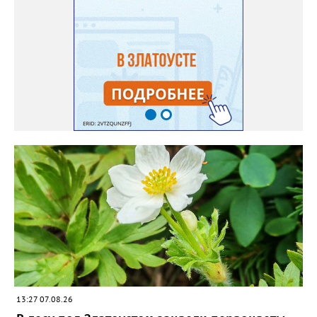
месяца, а место посадки - мульчировать мелкой корой. Семена
самосевом в ней отлично прорастают. Если иногда срезать
сухие цветы и стряхивать семена вокруг куртины, лаванда
весной прорастет сама. Ещё один секрет – этот символ
Прованса не любит «вкусную» почву. Добавляйте в посадочную
яму гравий и песок – требуется хороший дренаж. В первый год
Екатерина рекомендует цветы убирать, чтобы силы куста
пошли на наращивание корневой системы. А со второго года
пусть лаванда цветёт во всю силу! Фото: Екатерина Бойко,
специально для «Златоуст.инфо». Обсуждение новости здесь
ВКОНТАКТЕ https://vk.com/newszlatoust74
13:27 07.08.26